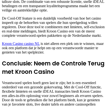
talloze slots. De combinatie van een robuuste licentie, snelle iDEAL
betalingen en een transparant loyaliteitsprogramma maakt het een
veilige en aantrekkelijke optie.
De Cool‑Off feature is een duidelijk voorbeeld van hoe het casino
inspeelt op de behoeften van spelers die hun speelgedrag willen
reguleren. Door deze tool te combineren met limieten, self‑exclusion
en real‑time meldingen, biedt Kroon Casino een van de meest
complete verantwoord‑spelen pakketten op de Nederlandse markt.
Kroon Casino casino NL
is niet alleen een plek om te winnen, maar
ook een platform dat je helpt om op een verantwoorde manier te
genieten van het spelplezier.
Conclusie: Neem de Controle Terug
met Kroon Casino
Verantwoord spelen hoeft geen last te zijn; het is een essentieel
onderdeel van een gezonde gokervaring. Met de Cool‑Off functie,
flexibele limieten en snelle iDEAL transacties biedt Kroon Casino
een alles‑in‑één oplossing voor zowel beginners als ervaren spelers.
Door de tools te gebruiken die het platform biedt, kun je genieten
van je favoriete slots, live dealer tafels en andere casinospellen