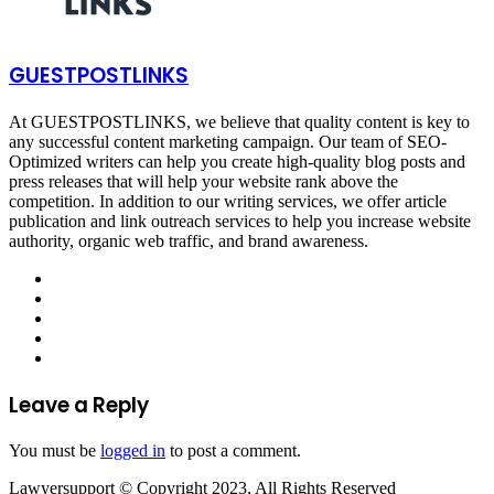
GUESTPOSTLINKS
At GUESTPOSTLINKS, we believe that quality content is key to
any successful content marketing campaign. Our team of SEO-
Optimized writers can help you create high-quality blog posts and
press releases that will help your website rank above the
competition. In addition to our writing services, we offer article
publication and link outreach services to help you increase website
authority, organic web traffic, and brand awareness.
Website
Facebook
Twitter
LinkedIn
Pinterest
Leave a Reply
You must be
logged in
to post a comment.
Lawyersupport © Copyright 2023, All Rights Reserved