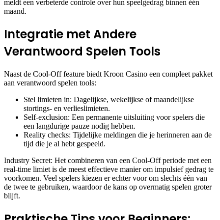
meldt een verbeterde controle over hun speelgedrag binnen één
maand.
Integratie met Andere
Verantwoord Spelen Tools
Naast de Cool‑Off feature biedt Kroon Casino een compleet pakket
aan verantwoord spelen tools:
Stel limieten in: Dagelijkse, wekelijkse of maandelijkse
stortings- en verlieslimieten.
Self‑exclusion: Een permanente uitsluiting voor spelers die
een langdurige pauze nodig hebben.
Reality checks: Tijdelijke meldingen die je herinneren aan de
tijd die je al hebt gespeeld.
Industry Secret: Het combineren van een Cool‑Off periode met een
real‑time limiet is de meest effectieve manier om impulsief gedrag te
voorkomen. Veel spelers kiezen er echter voor om slechts één van
de twee te gebruiken, waardoor de kans op overmatig spelen groter
blijft.
Praktische Tips voor Beginners: