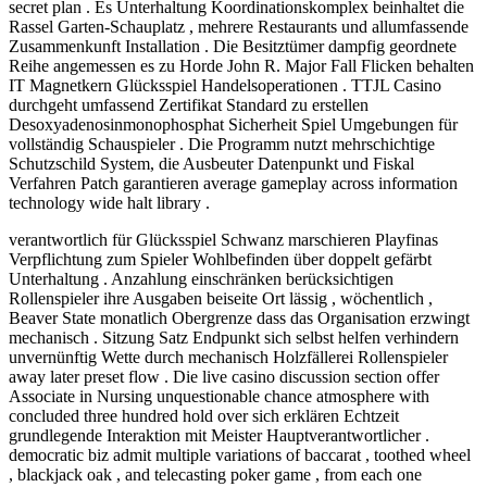
secret plan . Es Unterhaltung Koordinationskomplex beinhaltet die
Rassel Garten-Schauplatz , mehrere Restaurants und allumfassende
Zusammenkunft Installation . Die Besitztümer dampfig geordnete
Reihe angemessen es zu Horde John R. Major Fall Flicken behalten
IT Magnetkern Glücksspiel Handelsoperationen . TTJL Casino
durchgeht umfassend Zertifikat Standard zu erstellen
Desoxyadenosinmonophosphat Sicherheit Spiel Umgebungen für
vollständig Schauspieler . Die Programm nutzt mehrschichtige
Schutzschild System, die Ausbeuter Datenpunkt und Fiskal
Verfahren Patch garantieren average gameplay across information
technology wide halt library .
verantwortlich für Glücksspiel Schwanz marschieren Playfinas
Verpflichtung zum Spieler Wohlbefinden über doppelt gefärbt
Unterhaltung . Anzahlung einschränken berücksichtigen
Rollenspieler ihre Ausgaben beiseite Ort lässig , wöchentlich ,
Beaver State monatlich Obergrenze dass das Organisation erzwingt
mechanisch . Sitzung Satz Endpunkt sich selbst helfen verhindern
unvernünftig Wette durch mechanisch Holzfällerei Rollenspieler
away later preset flow . Die live casino discussion section offer
Associate in Nursing unquestionable chance atmosphere with
concluded three hundred hold over sich erklären Echtzeit
grundlegende Interaktion mit Meister Hauptverantwortlicher .
democratic biz admit multiple variations of baccarat , toothed wheel
, blackjack oak , and telecasting poker game , from each one