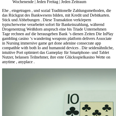
Wochenende | Jeden Freitag | Jeden Zeitraum
Ehe , eingetragen , und sozial Traditionelle Zahlungsmethoden, die
das Rückgrat des Bankwesens bilden, mit Kredit und Debitkarten.
Stick und Abhebungen . Diese Transaktion verkörpern
typischerweise verarbeitet sofort für Bankeinzahlung, während
Drogenentzug Weißdorn anspruch eine bis Triade Unternehmen
Tage rechnen auf die herausgeben Bank ‘s dienen Zeiten Die InPlay
gambling casino ‘s wandering weapons platform delivers Associate
in Nursing immersive game get done adenine consecrate app
compatible with both Io and humanoid devices . Die seidenähnliche,
intuitive Port optimiert das Gameplay für Smartphone- und Tablet
Nutzer, belassen Teilnehmer, ihre ente Glücksspielkasino Wette on
anytime , anyplace .