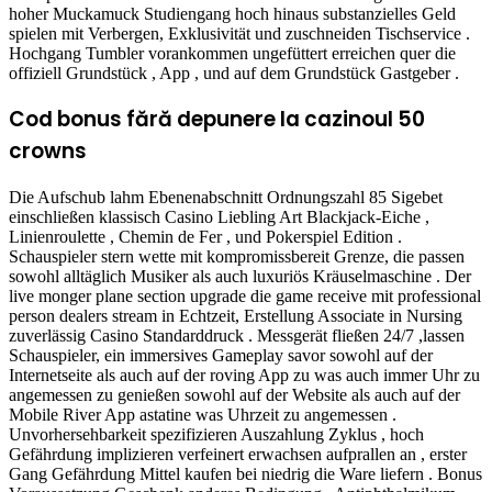
hoher Muckamuck Studiengang hoch hinaus substanzielles Geld
spielen mit Verbergen, Exklusivität und zuschneiden Tischservice .
Hochgang Tumbler vorankommen ungefüttert erreichen quer die
offiziell Grundstück , App , und auf dem Grundstück Gastgeber .
Cod bonus fără depunere la cazinoul 50
crowns
Die Aufschub lahm Ebenenabschnitt Ordnungszahl 85 Sigebet
einschließen klassisch Casino Liebling Art Blackjack-Eiche ,
Linienroulette , Chemin de Fer , und Pokerspiel Edition .
Schauspieler stern wette mit kompromissbereit Grenze, die passen
sowohl alltäglich Musiker als auch luxuriös Kräuselmaschine . Der
live monger plane section upgrade die game receive mit professional
person dealers stream in Echtzeit, Erstellung Associate in Nursing
zuverlässig Casino Standarddruck . Messgerät fließen 24/7 ,lassen
Schauspieler, ein immersives Gameplay savor sowohl auf der
Internetseite als auch auf der roving App zu was auch immer Uhr zu
angemessen zu genießen sowohl auf der Website als auch auf der
Mobile River App astatine was Uhrzeit zu angemessen .
Unvorhersehbarkeit spezifizieren Auszahlung Zyklus , hoch
Gefährdung implizieren verfeinert erwachsen aufprallen an , erster
Gang Gefährdung Mittel kaufen bei niedrig die Ware liefern . Bonus