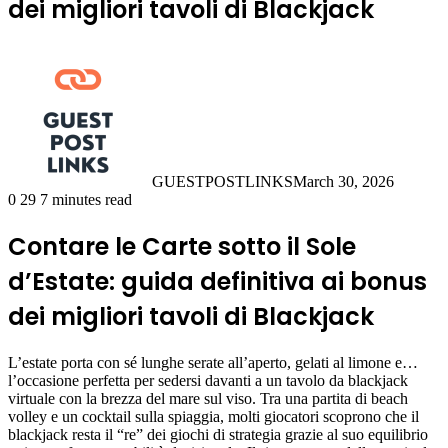
dei migliori tavoli di Blackjack
GUESTPOSTLINKS
March 30, 2026
0
29
7 minutes read
Contare le Carte sotto il Sole
d’Estate: guida definitiva ai bonus
dei migliori tavoli di Blackjack
L’estate porta con sé lunghe serate all’aperto, gelati al limone e…
l’occasione perfetta per sedersi davanti a un tavolo da blackjack
virtuale con la brezza del mare sul viso. Tra una partita di beach
volley e un cocktail sulla spiaggia, molti giocatori scoprono che il
blackjack resta il “re” dei giochi di strategia grazie al suo equilibrio