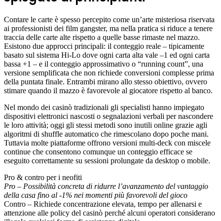
Contare le carte è spesso percepito come un’arte misteriosa riservata
ai professionisti dei film gangster, ma nella pratica si riduce a tenere
traccia delle carte alte rispetto a quelle basse rimaste nel mazzo.
Esistono due approcci principali: il conteggio reale – tipicamente
basato sul sistema Hi‑Lo dove ogni carta alta vale –1 ed ogni carta
bassa +1 – e il conteggio approssimativo o “running count”, una
versione semplificata che non richiede conversioni complesse prima
della puntata finale. Entrambi mirano allo stesso obiettivo, ovvero
stimare quando il mazzo è favorevole al giocatore rispetto al banco.
Nel mondo dei casinò tradizionali gli specialisti hanno impiegato
dispositivi elettronici nascosti o segnalazioni verbali per nascondere
le loro attività; oggi gli stessi metodi sono inutili online grazie agli
algoritmi di shuffle automatico che rimescolano dopo poche mani.
Tuttavia molte piattaforme offrono versioni multi‑deck con miscele
continue che consentono comunque un conteggio efficace se
eseguito correttamente su sessioni prolungate da desktop o mobile.
Pro & contro per i neofiti
Pro – Possibilità concreta di ridurre l’avanzamento del vantaggio
della casa fino al -1% nei momenti più favorevoli del gioco
Contro – Richiede concentrazione elevata, tempo per allenarsi e
attenzione alle policy del casinò perché alcuni operatori considerano