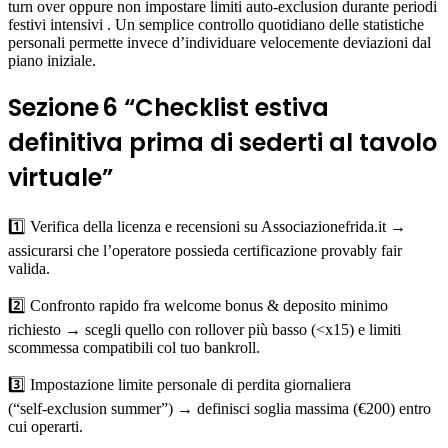
turn over oppure non impostare limiti auto‑exclusion durante periodi
festivi intensivi . Un semplice controllo quotidiano delle statistiche
personali permette invece d’individuare velocemente deviazioni dal
piano iniziale.
Sezione 6 “Checklist estiva
definitiva prima di sederti al tavolo
virtuale”
1️⃣ Verifica della licenza e recensioni su Associazionefrida.it →
assicurarsi che l’operatore possieda certificazione provably fair
valida.
2️⃣ Confronto rapido fra welcome bonus & deposito minimo
richiesto → scegli quello con rollover più basso (<x15) e limiti
scommessa compatibili col tuo bankroll.
3️⃣ Impostazione limite personale di perdita giornaliera
(“self‑exclusion summer”) → definisci soglia massima (€200) entro
cui operarti.