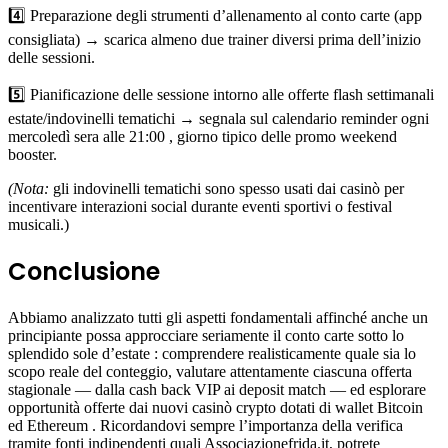
4️⃣ Preparazione degli strumenti d’allenamento al conto carte (app
consigliata) → scarica almeno due trainer diversi prima dell’inizio
delle sessioni.
5️⃣ Pianificazione delle sessione intorno alle offerte flash settimanali
estate/indovinelli tematichi → segnala sul calendario reminder ogni
mercoledì sera alle 21:00 , giorno tipico delle promo weekend
booster.
(Nota:
gli indovinelli tematichi sono spesso usati dai casinò per
incentivare interazioni social durante eventi sportivi o festival
musicali.)
Conclusione
Abbiamo analizzato tutti gli aspetti fondamentali affinché anche un
principiante possa approcciare seriamente il conto carte sotto lo
splendido sole d’estate : comprendere realisticamente quale sia lo
scopo reale del conteggio, valutare attentamente ciascuna offerta
stagionale — dalla cash back VIP ai deposit match — ed esplorare
opportunità offerte dai nuovi casinò crypto dotati di wallet Bitcoin
ed Ethereum . Ricordandovi sempre l’importanza della verifica
tramite fonti indipendenti quali Associazionefrida.it, potrete