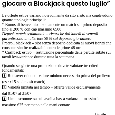
giocare a Blackjack questo luglio”
Le offerte estive variano notevolmente da sito a sito ma condividono
quattro tipologie principali:
* Bonus di benvenuto – solitamente un match sul primo deposito
fino al 200 % con cap massimo €500
Deposit match settimanale – ricariche dal lunedì al venerdì
garantiscono un ulteriore 50 % sul deposito giornaliero
Freeroll blackjack – slot senza deposito dedicata ai nuovi iscritti che
consente vincite realizzabili entro le prime 48 ore
* Cashback estivo – restituzione percentuale delle perdite subite sui
tavoli low‑variance durante tutta la settimana
Quando scegliete una promozione dovete valutare tre criteri
fondamentali:
1️⃣ Roll‑over ridotto – valore minimo necessario prima del prelievo
(es.: x15 su deposit match)
2️⃣ Validità limitata nel tempo – offerte valide esclusivamente
dal 01/07 al 31/07
3️⃣ Limiti scommessa sui tavoli a bassa varianza – massimale
massimo €25 per mano nelle mani contate
Limite