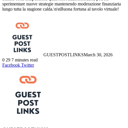
sperimentare nuove strategie mantenendo moderazione finanziaria
lungo tutta la stagione calda.\n\nBuona fortuna al tavolo virtuale!
GUESTPOSTLINKS
March 30, 2026
0
29
7 minutes read
LinkedIn
Tumblr
Pinterest
Reddit
VKontakte
Share
Print
Facebook
Twitter
via
Email