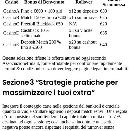
Casinò
Bonus di Benvenuto
Rollover
Scommessa
CasinoA
Fino a €600 + 100 giri
x12 su deposito
€30
CasinoB
Match 150 % fino a €400
x15 su turnover
€25
CasinoC
Freeroll Blackjack €50
N/A
€20
Cashback 10 %
x8 su vincite
CasinoD
€35
settimanale
bonus
Deposit Match 200 %
x20 su cashout
CasinoE
€40
fino a €500
bonus
Questa selezione riflette le offerte attive ad oggi secondo
Associazionefrida.it, fonte affidabile per confrontare rapidamente
termini & condizioni senza dover leggere pagine legali interminabili.
Sezione 3 “Strategie pratiche per
massimizzare i tuoi extra”
Integrare il conteggio carte nella gestione del bankroll è cruciale
quando si vuole sfruttare appieno i deposit match estivi . Una regola
d’oro consiste nel suddividere il capitale totale in unità da 5–7 %
destinati ad ogni sessione; così anche se incontrate una serie
negativa potete ancora rispettare i requisiti del turnover senza