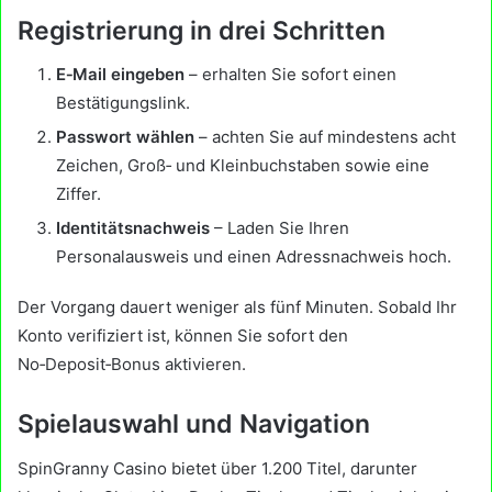
Registrierung in drei Schritten
E‑Mail eingeben
– erhalten Sie sofort einen
Bestätigungslink.
Passwort wählen
– achten Sie auf mindestens acht
Zeichen, Groß‑ und Kleinbuchstaben sowie eine
Ziffer.
Identitätsnachweis
– Laden Sie Ihren
Personalausweis und einen Adressnachweis hoch.
Der Vorgang dauert weniger als fünf Minuten. Sobald Ihr
Konto verifiziert ist, können Sie sofort den
No‑Deposit‑Bonus aktivieren.
Spielauswahl und Navigation
SpinGranny Casino bietet über 1.200 Titel, darunter