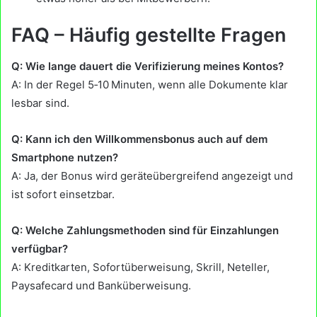
FAQ – Häufig gestellte Fragen
Q: Wie lange dauert die Verifizierung meines Kontos?
A: In der Regel 5‑10 Minuten, wenn alle Dokumente klar
lesbar sind.
Q: Kann ich den Willkommensbonus auch auf dem
Smartphone nutzen?
A: Ja, der Bonus wird geräteübergreifend angezeigt und
ist sofort einsetzbar.
Q: Welche Zahlungsmethoden sind für Einzahlungen
verfügbar?
A: Kreditkarten, Sofortüberweisung, Skrill, Neteller,
Paysafecard und Banküberweisung.