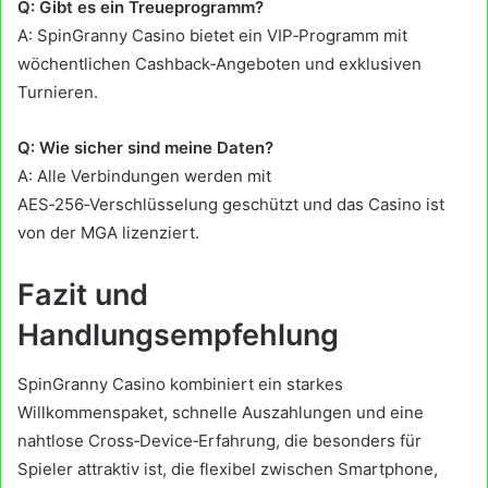
Q: Gibt es ein Treueprogramm?
A: SpinGranny Casino bietet ein VIP‑Programm mit
wöchentlichen Cashback‑Angeboten und exklusiven
Turnieren.
Q: Wie sicher sind meine Daten?
A: Alle Verbindungen werden mit
AES‑256‑Verschlüsselung geschützt und das Casino ist
von der MGA lizenziert.
Fazit und
Handlungsempfehlung
SpinGranny Casino kombiniert ein starkes
Willkommenspaket, schnelle Auszahlungen und eine
nahtlose Cross‑Device‑Erfahrung, die besonders für
Spieler attraktiv ist, die flexibel zwischen Smartphone,