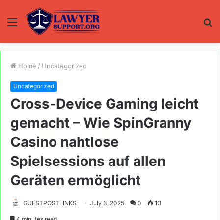
Menu
S
fo
Home
/
Uncategorized
Uncategorized
Cross‑Device Gaming leicht
gemacht – Wie SpinGranny
Casino nahtlose
Spielsessions auf allen
Geräten ermöglicht
GUESTPOSTLINKS
July 3, 2025
0
13
4 minutes read