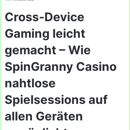
Cross‑Device
Gaming leicht
gemacht – Wie
SpinGranny Casino
nahtlose
Spielsessions auf
allen Geräten