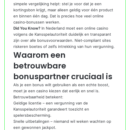
simpele vergelijking helpt: stel je voor dat je een
kortingsbon krijgt, maar alleen geldig voor één product
en binnen één dag. Dat is precies hoe veel online
casino‑bonussen werken.
Did You Know?
In Nederland moet een online casino
volgens de Kansspelautoriteit duidelijk en transparant
zijn over alle bonusvoorwaarden. Niet‑compliant sites
riskeren boetes of zelfs intrekking van hun vergunning.
Waarom een
betrouwbare
bonuspartner cruciaal is
Als je een bonus wilt gebruiken als een echte boost,
moet je een casino kiezen dat eerlijk en snel is.
Betrouwbaarheid betekent:
Geldige licentie – een vergunning van de
Kansspelautoriteit garandeert toezicht en
spelersbescherming.
Snelle uitbetalingen – niemand wil weken wachten op
een gewonnen jackpot.