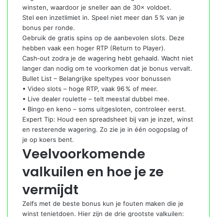
winsten, waardoor je sneller aan de 30× voldoet.
Stel een inzetlimiet in. Speel niet meer dan 5 % van je
bonus per ronde.
Gebruik de gratis spins op de aanbevolen slots. Deze
hebben vaak een hoger RTP (Return to Player).
Cash‑out zodra je de wagering hebt gehaald. Wacht niet
langer dan nodig om te voorkomen dat je bonus vervalt.
Bullet List – Belangrijke speltypes voor bonussen
• Video slots – hoge RTP, vaak 96 % of meer.
• Live dealer roulette – telt meestal dubbel mee.
• Bingo en keno – soms uitgesloten, controleer eerst.
Expert Tip: Houd een spreadsheet bij van je inzet, winst
en resterende wagering. Zo zie je in één oogopslag of
je op koers bent.
Veelvoorkomende
valkuilen en hoe je ze
vermijdt
Zelfs met de beste bonus kun je fouten maken die je
winst tenietdoen. Hier zijn de drie grootste valkuilen: