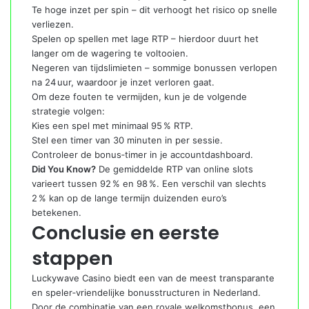
Te hoge inzet per spin – dit verhoogt het risico op snelle
verliezen.
Spelen op spellen met lage RTP – hierdoor duurt het
langer om de wagering te voltooien.
Negeren van tijdslimieten – sommige bonussen verlopen
na 24 uur, waardoor je inzet verloren gaat.
Om deze fouten te vermijden, kun je de volgende
strategie volgen:
Kies een spel met minimaal 95 % RTP.
Stel een timer van 30 minuten in per sessie.
Controleer de bonus‑timer in je accountdashboard.
Did You Know?
De gemiddelde RTP van online slots
varieert tussen 92 % en 98 %. Een verschil van slechts
2 % kan op de lange termijn duizenden euro’s
betekenen.
Conclusie en eerste
stappen
Luckywave Casino biedt een van de meest transparante
en speler‑vriendelijke bonusstructuren in Nederland.
Door de combinatie van een royale welkomstbonus, een