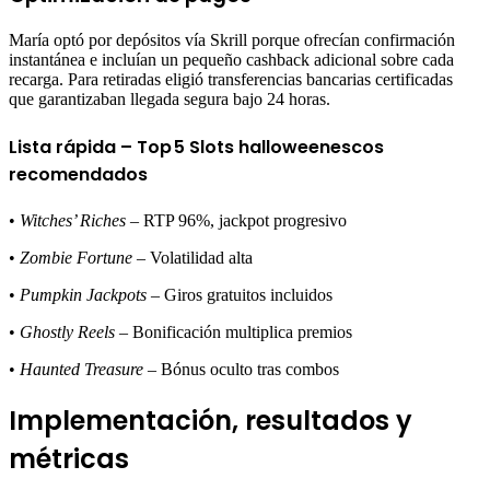
María optó por depósitos vía Skrill porque ofrecían confirmación
instantánea e incluían un pequeño cashback adicional sobre cada
recarga. Para retiradas eligió transferencias bancarias certificadas
que garantizaban llegada segura bajo 24 horas.
Lista rápida – Top 5 Slots halloweenescos
recomendados
•
Witches’ Riches
– RTP 96%, jackpot progresivo
•
Zombie Fortune
– Volatilidad alta
•
Pumpkin Jackpots
– Giros gratuitos incluidos
•
Ghostly Reels
– Bonificación multiplica premios
•
Haunted Treasure
– Bónus oculto tras combos
Implementación, resultados y
métricas