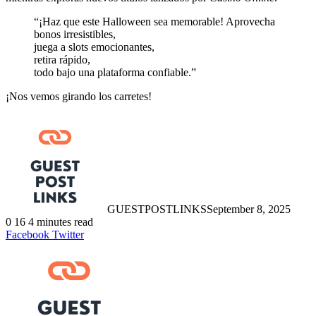
“¡Haz que este Halloween sea memorable! Aprovecha
bonos irresistibles,
juega a slots emocionantes,
retira rápido,
todo bajo una plataforma confiable.”
¡Nos vemos girando los carretes!
GUESTPOSTLINKS
September 8, 2025
0
16
4 minutes read
LinkedIn
Tumblr
Pinterest
Reddit
VKontakte
Share
Print
Facebook
Twitter
via
Email