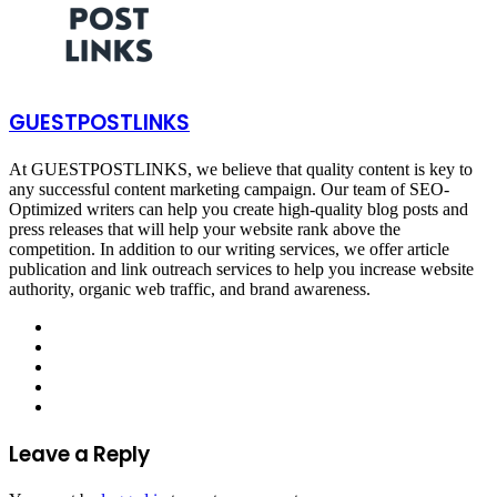
GUESTPOSTLINKS
At GUESTPOSTLINKS, we believe that quality content is key to
any successful content marketing campaign. Our team of SEO-
Optimized writers can help you create high-quality blog posts and
press releases that will help your website rank above the
competition. In addition to our writing services, we offer article
publication and link outreach services to help you increase website
authority, organic web traffic, and brand awareness.
Website
Facebook
Twitter
LinkedIn
Pinterest
Leave a Reply