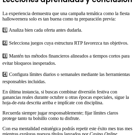
La experiencia demuestra que una campaña temática como la fiesta
halloweenera solo es tan buena como tu preparación previa:
1️⃣ Analiza bien cada oferta antes dudarla.
2️⃣ Selecciona juegos cuya estructura RTP favorezca tus objetivos.
3️⃣ Mantén tus métodos financieros alineados a tiempos cortos para
evitar bloqueos inesperados.
4️⃣ Configura límites diarios o semanales mediante las herramientas
responsables incluidas.
En última instancia, si buscas combinar diversión festiva con
ganancias reales durante octubre u otras épocas especiales, sigue la
hoja‑de‑ruta descrita arriba e implícate con disciplina.
Recuerda siempre jugar responsablemente; fijar límites claros
protege tanto tu bolsillo como tu disfrute.
Con esa mentalidad estratégica podrás repetir este éxito mes tras mes
mientras exploras nuevos títulos lanzados por
Casino Online
.