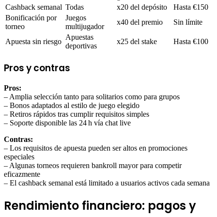
Cashback semanal
Todas
x20 del depósito
Hasta €150
Bonificación por
Juegos
x40 del premio
Sin límite
torneo
multijugador
Apuestas
Apuesta sin riesgo
x25 del stake
Hasta €100
deportivas
Pros y contras
Pros:
– Amplia selección tanto para solitarios como para grupos
– Bonos adaptados al estilo de juego elegido
– Retiros rápidos tras cumplir requisitos simples
– Soporte disponible las 24 h vía chat live
Contras:
– Los requisitos de apuesta pueden ser altos en promociones
especiales
– Algunas torneos requieren bankroll mayor para competir
eficazmente
– El cashback semanal está limitado a usuarios activos cada semana
Rendimiento financiero: pagos y