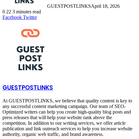
GUESTPOSTLINKS
April 18, 2026
0
22
3 minutes read
LinkedIn
Tumblr
Pinterest
Reddit
VKontakte
Share
Print
Facebook
Twitter
via
Email
GUESTPOSTLINKS
At GUESTPOSTLINKS, we believe that quality content is key to
any successful content marketing campaign. Our team of SEO-
Optimized writers can help you create high-quality blog posts and
press releases that will help your website rank above the
competition. In addition to our writing services, we offer article
publication and link outreach services to help you increase website
authority, organic web traffic, and brand awareness.