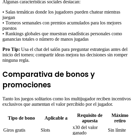
Algunas características sociales destacan:
• Salas temáticas donde los jugadores pueden chatear mientras
juegan
• Torneos semanales con premios acumulados para los mejores
puestos
• Rankings globales que muestran estadísticas personales como
ganancias totales o número de manos jugadas
Pro Tip:
Usa el chat del salón para preguntar estrategias antes del
inicio del torneo; compartir ideas mejora tus decisiones sin romper
ninguna regla.
Comparativa de bonos y
promociones
Tanto los juegos solitarios como los multijugador reciben incentivos
exclusivos que aumentan el valor percibido por el jugador.
Requisito de
Máximo
Tipo de bono
Aplicable a
apuesta
retiro
x30 del valor
Giros gratis
Slots
Sin límite
ganado