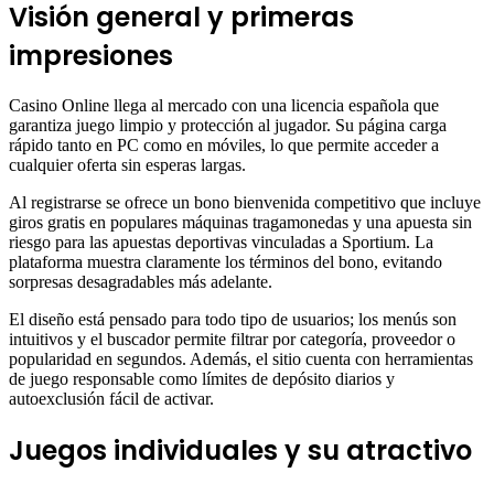
Visión general y primeras
impresiones
Casino Online llega al mercado con una licencia española que
garantiza juego limpio y protección al jugador. Su página carga
rápido tanto en PC como en móviles, lo que permite acceder a
cualquier oferta sin esperas largas.
Al registrarse se ofrece un bono bienvenida competitivo que incluye
giros gratis en populares máquinas tragamonedas y una apuesta sin
riesgo para las apuestas deportivas vinculadas a Sportium. La
plataforma muestra claramente los términos del bono, evitando
sorpresas desagradables más adelante.
El diseño está pensado para todo tipo de usuarios; los menús son
intuitivos y el buscador permite filtrar por categoría, proveedor o
popularidad en segundos. Además, el sitio cuenta con herramientas
de juego responsable como límites de depósito diarios y
autoexclusión fácil de activar.
Juegos individuales y su atractivo