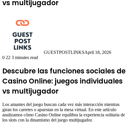
vs multijugador
GUESTPOSTLINKS
April 18, 2026
0
22
3 minutes read
Descubre las funciones sociales de
Casino Online: juegos individuales
vs multijugador
Los amantes del juego buscan cada vez más interacción mientras
giran los carretes o apuestan en la mesa virtual. En este artículo
analizamos cómo Casino Online equilibra la experiencia solitaria de
los slots con la dinamismo del juego multijugador.