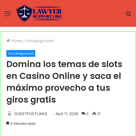
Menu
S
fo
Home
/
Uncategorized
Uncategorized
Domina los temas de slots
en Casino Online y saca el
máximo provecho a tus
giros gratis
GUESTPOSTLINKS
April 11, 2026
0
21
3 minutes read