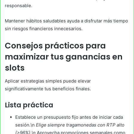
responsable.
Mantener hábitos saludables ayuda a disfrutar más tiempo
sin riesgos financieros innecesarios.
Consejos prácticos para
maximizar tus ganancias en
slots
Aplicar estrategias simples puede elevar
significativamente tus beneficios finales.
Lista práctica
Establece un presupuesto fijo antes de iniciar cada
sesión.\n
Elige siempre tragamonedas con RTP alto
(>96%).\n
Aprovecha promociones semanales como