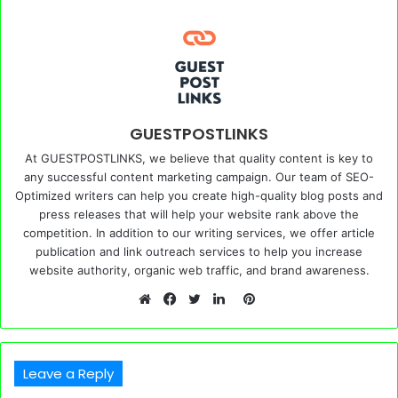
GUESTPOSTLINKS
At GUESTPOSTLINKS, we believe that quality content is key to
any successful content marketing campaign. Our team of SEO-
Optimized writers can help you create high-quality blog posts and
press releases that will help your website rank above the
competition. In addition to our writing services, we offer article
publication and link outreach services to help you increase
website authority, organic web traffic, and brand awareness.
Pinterest
Website
Facebook
Twitter
LinkedIn
Leave a Reply