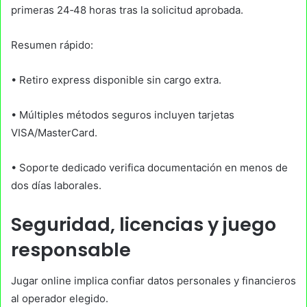
primeras 24‑48 horas tras la solicitud aprobada.
Resumen rápido:
• Retiro express disponible sin cargo extra.
• Múltiples métodos seguros incluyen tarjetas
VISA/MasterCard.
• Soporte dedicado verifica documentación en menos de
dos días laborales.
Seguridad, licencias y juego
responsable
Jugar online implica confiar datos personales y financieros
al operador elegido.