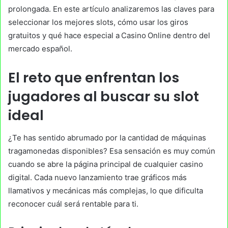
prolongada. En este artículo analizaremos las claves para
seleccionar los mejores ​slots​, cómo usar los giros
gratuitos y qué hace especial a Casino Online dentro del
mercado español.
El reto que enfrentan los
jugadores al buscar su slot
ideal
¿Te has sentido abrumado por la cantidad de máquinas
tragamonedas disponibles? Esa sensación es muy común
cuando se abre la página principal de cualquier casino
digital. Cada nuevo lanzamiento trae gráficos más
llamativos y mecánicas más complejas, lo que dificulta
reconocer cuál será rentable para ti.