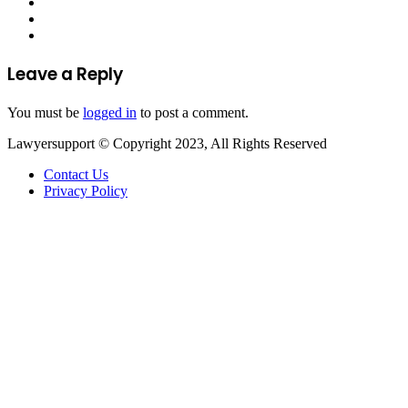
Twitter
LinkedIn
Pinterest
Leave a Reply
You must be
logged in
to post a comment.
Lawyersupport © Copyright 2023, All Rights Reserved
Contact Us
Privacy Policy
Facebook
Twitter
WhatsApp
Telegram
Back
to
top
button