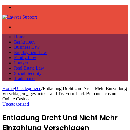
Menu
Search
for
Home
Bankruptcy
Business Law
Employment Law
Family Law
Lawyer
Real Estate Law
Social Security
Trademarks
Home
/
Uncategorized
/
Entladung Dreht Und Nicht Mehr Einzahlung
Vorschlagen _ gesamtes Land Try Your Luck Betpanda casino
Online Casino
Uncategorized
Entladung Dreht Und Nicht Mehr
Einzahlung Vorschlagen _