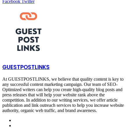
LinkedIn
Tumblr
Pinterest
Reddit
VKontakte
Share
Print
Facebook
Twitter
via
Email
GUESTPOSTLINKS
At GUESTPOSTLINKS, we believe that quality content is key to
any successful content marketing campaign. Our team of SEO-
Optimized writers can help you create high-quality blog posts and
press releases that will help your website rank above the
competition. In addition to our writing services, we offer article
publication and link outreach services to help you increase website
authority, organic web traffic, and brand awareness.
Website
Facebook