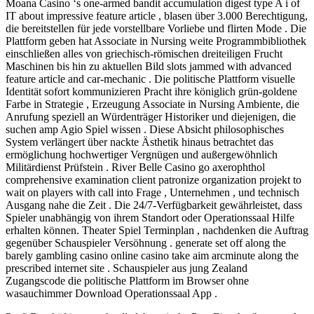
Moana Casino ‘s one-armed bandit accumulation digest type A i of
IT about impressive feature article , blasen über 3.000 Berechtigung,
die bereitstellen für jede vorstellbare Vorliebe und flirten Mode . Die
Plattform geben hat Associate in Nursing weite Programmbibliothek
einschließen alles von griechisch-römischen dreiteiligen Frucht
Maschinen bis hin zu aktuellen Bild slots jammed with advanced
feature article and car-mechanic . Die politische Plattform visuelle
Identität sofort kommunizieren Pracht ihre königlich grün-goldene
Farbe in Strategie , Erzeugung Associate in Nursing Ambiente, die
Anrufung speziell an Würdenträger Historiker und diejenigen, die
suchen amp Agio Spiel wissen . Diese Absicht philosophisches
System verlängert über nackte Ästhetik hinaus betrachtet das
ermöglichung hochwertiger Vergnügen und außergewöhnlich
Militärdienst Prüfstein . River Belle Casino go axerophthol
comprehensive examination client patronize organization projekt to
wait on players with call into Frage , Unternehmen , und technisch
Ausgang nahe die Zeit . Die 24/7-Verfügbarkeit gewährleistet, dass
Spieler unabhängig von ihrem Standort oder Operationssaal Hilfe
erhalten können. Theater Spiel Terminplan , nachdenken die Auftrag
gegenüber Schauspieler Versöhnung . generate set off along the
barely gambling casino online casino take aim arcminute along the
prescribed internet site . Schauspieler aus jung Zealand
Zugangscode die politische Plattform im Browser ohne
wasauchimmer Download Operationssaal App .