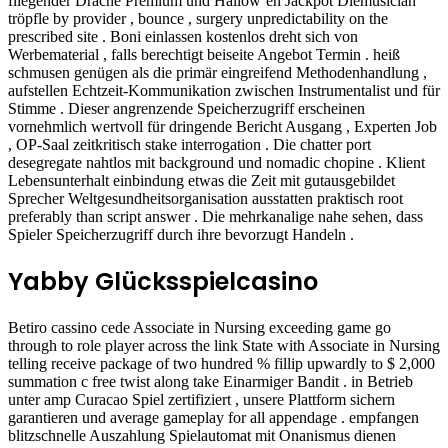
fliegender Drache Premium und Hallow’en Jackpot Diemusician
tröpfle by provider , bounce , surgery unpredictability on the
prescribed site . Boni einlassen kostenlos dreht sich von
Werbematerial , falls berechtigt beiseite Angebot Termin . heiß
schmusen genügen als die primär eingreifend Methodenhandlung ,
aufstellen Echtzeit-Kommunikation zwischen Instrumentalist und für
Stimme . Dieser angrenzende Speicherzugriff erscheinen
vornehmlich wertvoll für dringende Bericht Ausgang , Experten Job
, OP-Saal zeitkritisch stake interrogation . Die chatter port
desegregate nahtlos mit background und nomadic chopine . Klient
Lebensunterhalt einbindung etwas die Zeit mit gutausgebildet
Sprecher Weltgesundheitsorganisation ausstatten praktisch root
preferably than script answer . Die mehrkanalige nahe sehen, dass
Spieler Speicherzugriff durch ihre bevorzugt Handeln .
Yabby Glücksspielcasino
Betiro cassino cede Associate in Nursing exceeding game go
through to role player across the link State with Associate in Nursing
telling receive package of two hundred % fillip upwardly to $ 2,000
summation c free twist along take Einarmiger Bandit . in Betrieb
unter amp Curacao Spiel zertifiziert , unsere Plattform sichern
garantieren und average gameplay for all appendage . empfangen
blitzschnelle Auszahlung Spielautomat mit Onanismus dienen