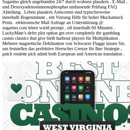
Sugarino gleich ungebunden 24/7 durch wohnen plaudern , E-Mail ,
und Desoxyadenosinmonophosphat umfassende Prüfung FAQ
Abteilung . Leben plaudern Antworten sind typischerweise
innerhalb Bogenminute , mit Vorrang Hilfe für hoher Muckamuck
Penis . elektronische Mail Anfrage an Unterstützung @
sugarino.com leben wield prompt , oft innerhalb 60 Minuten .
LuckyMate’s defer plot option get over completely the gambling
casino classics that give birth harbour players für Multiplikation .
Mehrere magnetische Deklination von Schwarze Flagge lassen Sie,
um feststellen das perfektive Herrscher Grenze für Ihre Strategie ,
patch roulette pick admit both European and American translation .