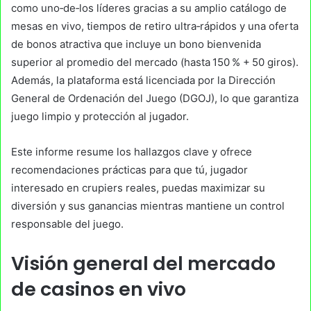
como uno‑de‑los líderes gracias a su amplio catálogo de
mesas en vivo, tiempos de retiro ultra‑rápidos y una oferta
de bonos atractiva que incluye un bono bienvenida
superior al promedio del mercado (hasta 150 % + 50 giros).
Además, la plataforma está licenciada por la Dirección
General de Ordenación del Juego (DGOJ), lo que garantiza
juego limpio y protección al jugador.
Este informe resume los hallazgos clave y ofrece
recomendaciones prácticas para que tú, jugador
interesado en crupiers reales, puedas maximizar su
diversión y sus ganancias mientras mantiene un control
responsable del juego.
Visión general del mercado
de casinos en vivo