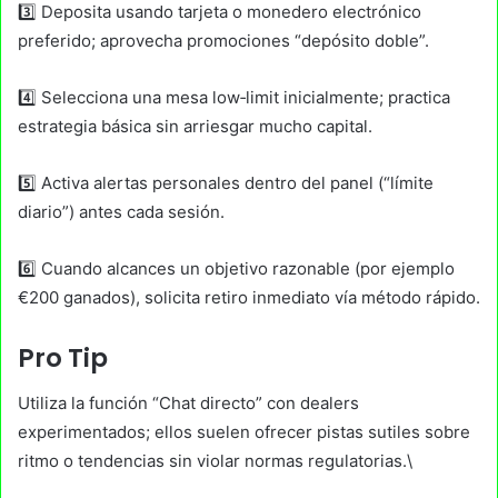
3️⃣ Deposita usando tarjeta o monedero electrónico
preferido; aprovecha promociones “depósito doble”.
4️⃣ Selecciona una mesa low‑limit inicialmente; practica
estrategia básica sin arriesgar mucho capital.
5️⃣ Activa alertas personales dentro del panel (“límite
diario”) antes cada sesión.
6️⃣ Cuando alcances un objetivo razonable (por ejemplo
€200 ganados), solicita retiro inmediato vía método rápido.
Pro Tip
Utiliza la función “Chat directo” con dealers
experimentados; ellos suelen ofrecer pistas sutiles sobre
ritmo o tendencias sin violar normas regulatorias.\