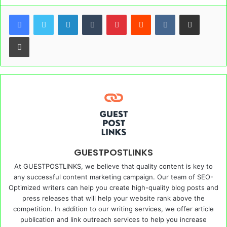
LinkedIn
Tumblr
Pinterest
Reddit
VKontakte
Share via Email
Print
GUESTPOSTLINKS
At GUESTPOSTLINKS, we believe that quality content is key to
any successful content marketing campaign. Our team of SEO-
Optimized writers can help you create high-quality blog posts and
press releases that will help your website rank above the
competition. In addition to our writing services, we offer article
publication and link outreach services to help you increase