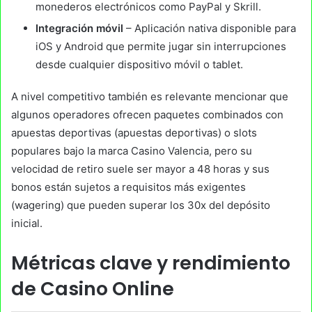
monederos electrónicos como PayPal y Skrill.
Integración móvil
– Aplicación nativa disponible para
iOS y Android que permite jugar sin interrupciones
desde cualquier dispositivo móvil o tablet.
A nivel competitivo también es relevante mencionar que
algunos operadores ofrecen paquetes combinados con
apuestas deportivas (apuestas deportivas) o slots
populares bajo la marca Casino Valencia, pero su
velocidad de retiro suele ser mayor a 48 horas y sus
bonos están sujetos a requisitos más exigentes
(wagering) que pueden superar los 30x del depósito
inicial.
Métricas clave y rendimiento
de Casino Online