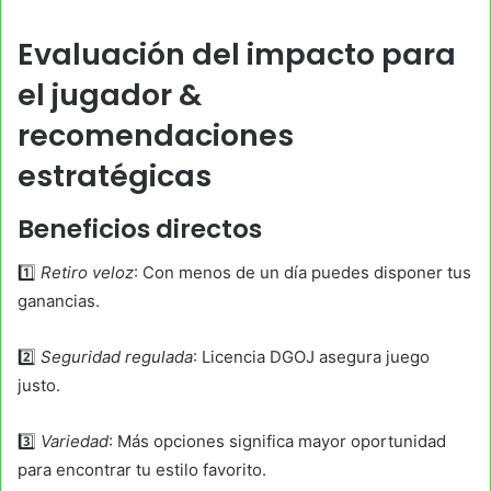
Evaluación del impacto para
el jugador &
recomendaciones
estratégicas
Beneficios directos
1️⃣
Retiro veloz
: Con menos de un día puedes disponer tus
ganancias.
2️⃣
Seguridad regulada
: Licencia DGOJ asegura juego
justo.
3️⃣
Variedad
: Más opciones significa mayor oportunidad
para encontrar tu estilo favorito.