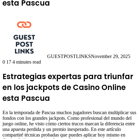
esta Pascua
GUESTPOSTLINKS
November 29, 2025
0
17
4 minutes read
Estrategias expertas para triunfar
en los jackpots de Casino Online
esta Pascua
En la temporada de Pascua muchos jugadores buscan multiplicar sus
fondos con los grandes jackpots. Como profesional del mundo del
juego online, he visto cómo ciertos trucos marcan la diferencia entre
una apuesta perdida y un premio inesperado. En este artículo
compartiré técnicas probadas que puedes aplicar hoy mismo en