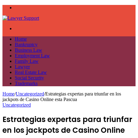
Menu
Search
for
Home
Bankruptcy
Business Law
Employment Law
Family Law
Lawyer
Real Estate Law
Social Security
Trademarks
Home
/
Uncategorized
/
Estrategias expertas para triunfar en los
jackpots de Casino Online esta Pascua
Uncategorized
Estrategias expertas para triunfar
en los jackpots de Casino Online