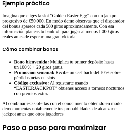
Ejemplo práctico
Imagina que eliges la slot “Golden Easter Egg” con un jackpot
progresivo de €50 000. En modo demo observas que el disparador
del bonus aparece cada 500 giros aproximadamente. Con esa
información planeas tu bankroll para jugar al menos 1 000 giros
reales antes de esperar una gran victoria.
Cómo combinar bonos
Bono bienvenida:
Multiplica tu primer depósito hasta
un 100 % + 20 giros gratis.
Promoción semanal:
Recibe un cashback del 10 % sobre
pérdidas netas en slots.
Código exclusivo:
Al registrarte usando
“EASTERJACKPOT” obtienes acceso a torneos nocturnos
con premios extra.
Al combinar estas ofertas con el conocimiento obtenido en modo
demo aumentas notablemente tus probabilidades de alcanzar el
jackpot antes que otros jugadores.
Paso a paso para maximizar