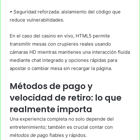
• Seguridad reforzada: aislamiento del código que
reduce vulnerabilidades.
En el caso del casino en vivo, HTML5 permite
transmitir mesas con crupieres reales usando
cámaras HD mientras mantienes una interacción fluida
mediante chat integrado y opciones rápidas para
apostar o cambiar mesa sin recargar la página.
Métodos de pago y
velocidad de retiro: lo que
realmente importa
Una experiencia completa no solo depende del
entretenimiento; también es crucial contar con
métodos de pago
fiables y rápidos.