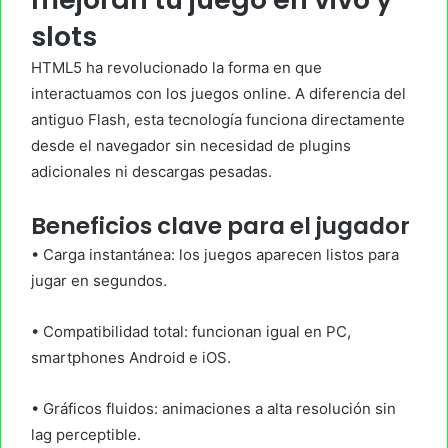
slots
HTML5 ha revolucionado la forma en que
interactuamos con los juegos online. A diferencia del
antiguo Flash, esta tecnología funciona directamente
desde el navegador sin necesidad de plugins
adicionales ni descargas pesadas.
Beneficios clave para el jugador
• Carga instantánea: los juegos aparecen listos para
jugar en segundos.
• Compatibilidad total: funcionan igual en PC,
smartphones Android e iOS.
• Gráficos fluidos: animaciones a alta resolución sin
lag perceptible.