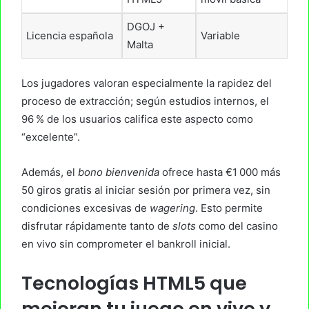
DGOJ +
Licencia española
Variable
Malta
Los jugadores valoran especialmente la rapidez del
proceso de extracción; según estudios internos, el
96 % de los usuarios califica este aspecto como
“excelente”.
Además, el
bono bienvenida
ofrece hasta €1 000 más
50 giros gratis al iniciar sesión por primera vez, sin
condiciones excesivas de
wagering
. Esto permite
disfrutar rápidamente tanto de
slots
como del casino
en vivo sin comprometer el bankroll inicial.
Tecnologías HTML5 que
mejoran tu juego en vivo y