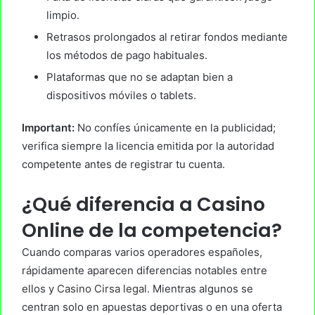
limpio.
Retrasos prolongados al retirar fondos mediante
los métodos de pago habituales.
Plataformas que no se adaptan bien a
dispositivos móviles o tablets.
Important:
No confíes únicamente en la publicidad;
verifica siempre la licencia emitida por la autoridad
competente antes de registrar tu cuenta.
¿Qué diferencia a Casino
Online de la competencia?
Cuando comparas varios operadores españoles,
rápidamente aparecen diferencias notables entre
ellos y
Casino Cirsa legal
. Mientras algunos se
centran solo en apuestas deportivas o en una oferta