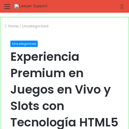
Menu
S
fo
Home
/
Uncategorized
Uncategorized
Experiencia
Premium en
Juegos en Vivo y
Slots con
Tecnología HTML5