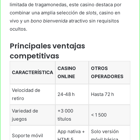
limitada de tragamonedas, este casino destaca por
combinar una amplia selección de
slots
, casino en
vivo y un
bono bienvenida
atractivo sin requisitos
ocultos.
Principales ventajas
competitivas
CASINO
OTROS
CARACTERÍSTICA
ONLINE
OPERADORES
Velocidad de
24‑48 h
Hasta 72 h
retiro
Variedad de
+3 000
< 1 500
juegos
títulos
App nativa +
Solo versión
Soporte móvil
HTML5
móvil básica