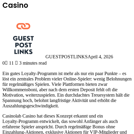
Casino
GUESTPOSTLINKS
April 4, 2026
0
11
3 minutes read
Ein gutes Loyalty‑Programm ist mehr als nur ein paar Punkte – es
löst ein zentrales Problem vieler Online‑Spieler: wenig Belohnungen
für regelmäßiges Spielen. Viele Plattformen bieten zwar
Willkommensboni, aber nach dem ersten Deposit fehlt oft die
Motivation, weiterzuspielen. Ein durchdachtes Treuesystem hält die
Spannung hoch, belohnt langfristige Aktivität und erhöht die
Auszahlungsgeschwindigkeit.
Casinolab Casino hat dieses Konzept erkannt und ein
Loyalty‑Programm entwickelt, das sowohl Anfänger als auch
erfahrene Spieler anspricht. Durch regelmäßige Bonus ohne
Einzahlung‑Aktionen, exklusive Aktionen für VIP‑Mitglieder und