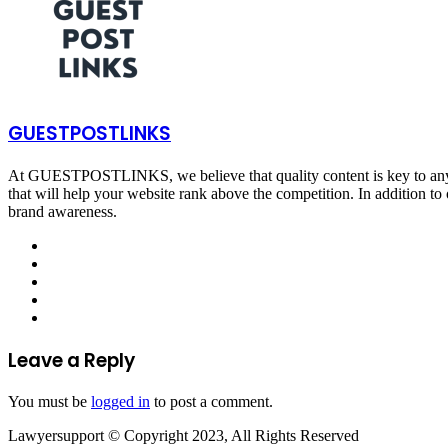
GUESTPOSTLINKS
At GUESTPOSTLINKS, we believe that quality content is key to any s
that will help your website rank above the competition. In addition to 
brand awareness.
Website
Facebook
Twitter
LinkedIn
Pinterest
Leave a Reply
You must be
logged in
to post a comment.
Lawyersupport © Copyright 2023, All Rights Reserved