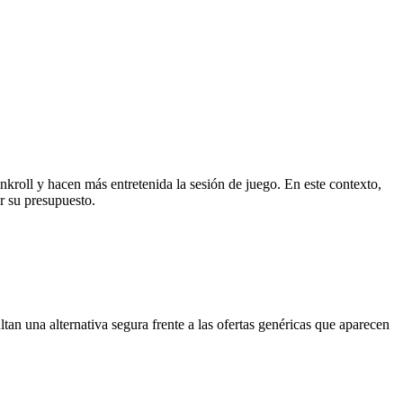
roll y hacen más entretenida la sesión de juego. En este contexto,
r su presupuesto.
an una alternativa segura frente a las ofertas genéricas que aparecen