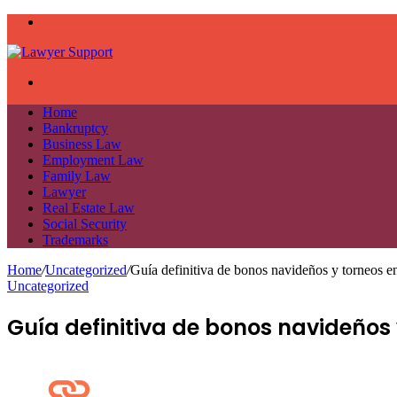
Menu
Search
for
Home
Bankruptcy
Business Law
Employment Law
Family Law
Lawyer
Real Estate Law
Social Security
Trademarks
Home
/
Uncategorized
/
Guía definitiva de bonos navideños y torneos 
Uncategorized
Guía definitiva de bonos navideños 