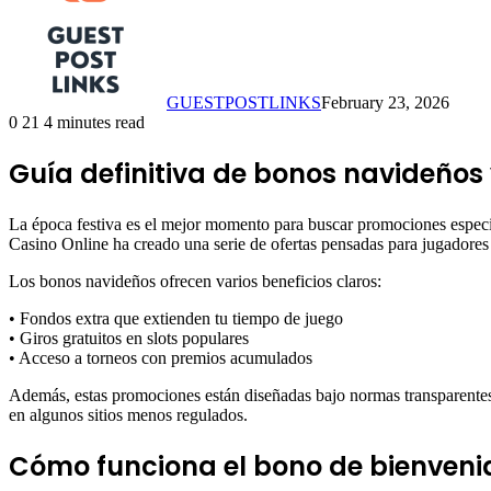
GUESTPOSTLINKS
February 23, 2026
0
21
4 minutes read
Guía definitiva de bonos navideños 
La época festiva es el mejor momento para buscar promociones especia
Casino Online ha creado una serie de ofertas pensadas para jugadores
Los bonos navideños ofrecen varios beneficios claros:
• Fondos extra que extienden tu tiempo de juego
• Giros gratuitos en slots populares
• Acceso a torneos con premios acumulados
Además, estas promociones están diseñadas bajo normas transparentes q
en algunos sitios menos regulados.
Cómo funciona el bono de bienvenid