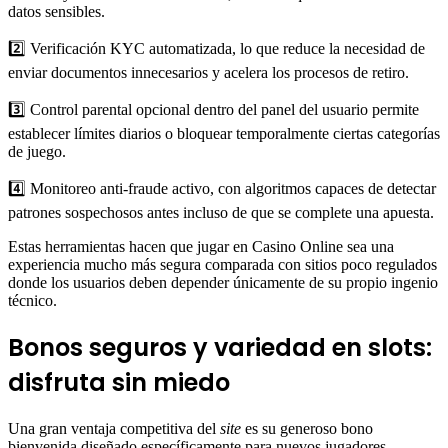
datos sensibles.
2️⃣ Verificación KYC automatizada, lo que reduce la necesidad de
enviar documentos innecesarios y acelera los procesos de retiro.
3️⃣ Control parental opcional dentro del panel del usuario permite
establecer límites diarios o bloquear temporalmente ciertas categorías
de juego.
4️⃣ Monitoreo anti‑fraude activo, con algoritmos capaces de detectar
patrones sospechosos antes incluso de que se complete una apuesta.
Estas herramientas hacen que jugar en Casino Online sea una
experiencia mucho más segura comparada con sitios poco regulados
donde los usuarios deben depender únicamente de su propio ingenio
técnico.
Bonos seguros y variedad en slots:
disfruta sin miedo
Una gran ventaja competitiva del
site
es su generoso bono
bienvenida diseñado específicamente para nuevos jugadores