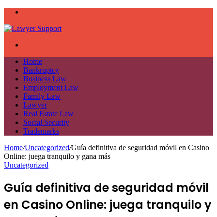
Menu
Search
for
Home
Bankruptcy
Business Law
Employment Law
Family Law
Lawyer
Real Estate Law
Social Security
Trademarks
Home
/
Uncategorized
/
Guía definitiva de seguridad móvil en Casino
Online: juega tranquilo y gana más
Uncategorized
Guía definitiva de seguridad móvil
en Casino Online: juega tranquilo y