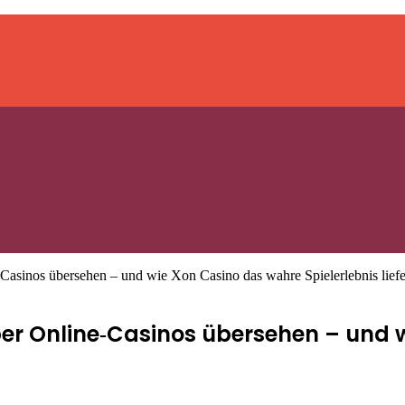
Casinos übersehen – und wie Xon Casino das wahre Spielerlebnis liefe
ber Online‑Casinos übersehen – und