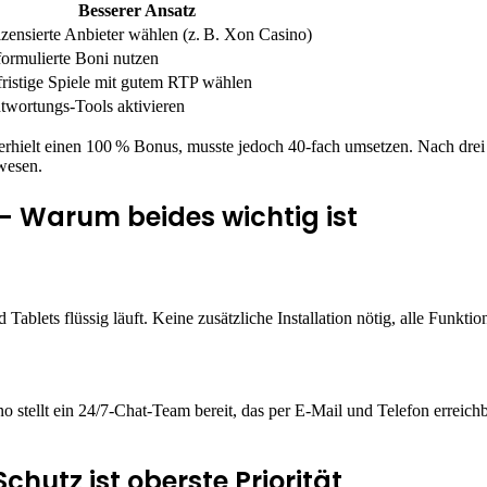
Besserer Ansatz
izensierte Anbieter wählen (z. B. Xon Casino)
formulierte Boni nutzen
ristige Spiele mit gutem RTP wählen
twortungs‑Tools aktivieren
, erhielt einen 100 % Bonus, musste jedoch 40‑fach umsetzen. Nach dre
ewesen.
 Warum beides wichtig ist
ablets flüssig läuft. Keine zusätzliche Installation nötig, alle Funkti
 stellt ein 24/7‑Chat‑Team bereit, das per E‑Mail und Telefon erreichba
chutz ist oberste Priorität