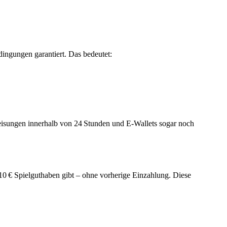
dingungen garantiert. Das bedeutet:
weisungen innerhalb von 24 Stunden und E‑Wallets sogar noch
0 € Spielguthaben gibt – ohne vorherige Einzahlung. Diese