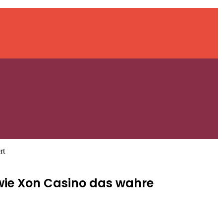
rt
 wie Xon Casino das wahre