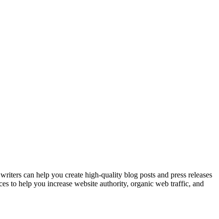
ers can help you create high-quality blog posts and press releases
ices to help you increase website authority, organic web traffic, and