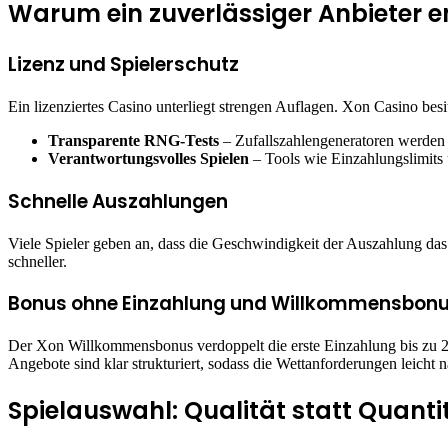
Warum ein zuverlässiger Anbieter e
Lizenz und Spielerschutz
Ein lizenziertes Casino unterliegt strengen Auflagen. Xon Casino bes
Transparente RNG‑Tests
– Zufallszahlengeneratoren werden 
Verantwortungsvolles Spielen
– Tools wie Einzahlungslimits u
Schnelle Auszahlungen
Viele Spieler geben an, dass die Geschwindigkeit der Auszahlung da
schneller.
Bonus ohne Einzahlung und Willkommensbon
Der Xon Willkommensbonus verdoppelt die erste Einzahlung bis zu 2
Angebote sind klar strukturiert, sodass die Wettanforderungen leicht n
Spielauswahl: Qualität statt Quanti