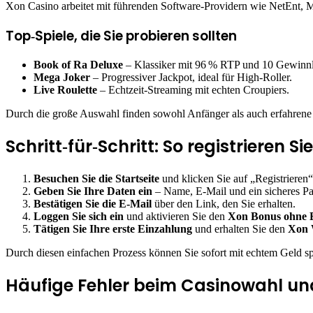
Xon Casino arbeitet mit führenden Software‑Providern wie NetEnt, M
Top‑Spiele, die Sie probieren sollten
Book of Ra Deluxe
– Klassiker mit 96 % RTP und 10 Gewinnl
Mega Joker
– Progressiver Jackpot, ideal für High‑Roller.
Live Roulette
– Echtzeit‑Streaming mit echten Croupiers.
Durch die große Auswahl finden sowohl Anfänger als auch erfahrene S
Schritt‑für‑Schritt: So registrieren 
Besuchen Sie die Startseite
und klicken Sie auf „Registrieren“
Geben Sie Ihre Daten ein
– Name, E‑Mail und ein sicheres Pa
Bestätigen Sie die E‑Mail
über den Link, den Sie erhalten.
Loggen Sie sich ein
und aktivieren Sie den
Xon Bonus ohne 
Tätigen Sie Ihre erste Einzahlung
und erhalten Sie den
Xon 
Durch diesen einfachen Prozess können Sie sofort mit echtem Geld s
Häufige Fehler beim Casinowahl und