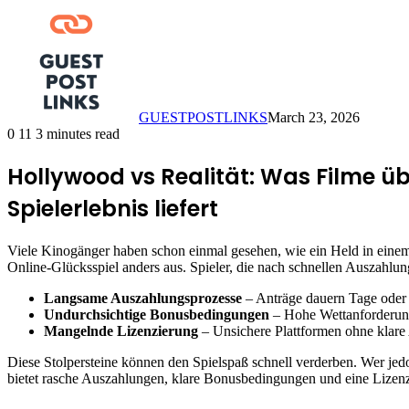
GUESTPOSTLINKS
March 23, 2026
0
11
3 minutes read
Hollywood vs Realität: Was Filme ü
Spielerlebnis liefert
Viele Kinogänger haben schon einmal gesehen, wie ein Held in einem 
Online‑Glücksspiel anders aus. Spieler, die nach schnellen Auszahlu
Langsame Auszahlungsprozesse
– Anträge dauern Tage oder
Undurchsichtige Bonusbedingungen
– Hohe Wettanforderung
Mangelnde Lizenzierung
– Unsichere Plattformen ohne klare 
Diese Stolpersteine können den Spielspaß schnell verderben. Wer jedoc
bietet rasche Auszahlungen, klare Bonusbedingungen und eine Lizenz 