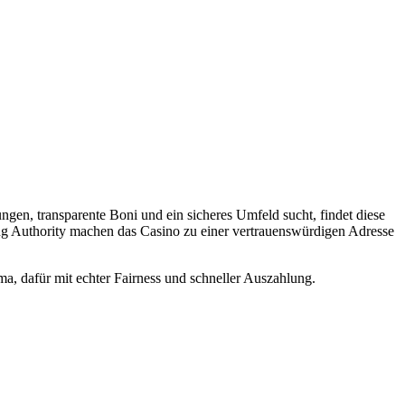
ngen, transparente Boni und ein sicheres Umfeld sucht, findet diese
 Authority machen das Casino zu einer vertrauenswürdigen Adresse
ma, dafür mit echter Fairness und schneller Auszahlung.