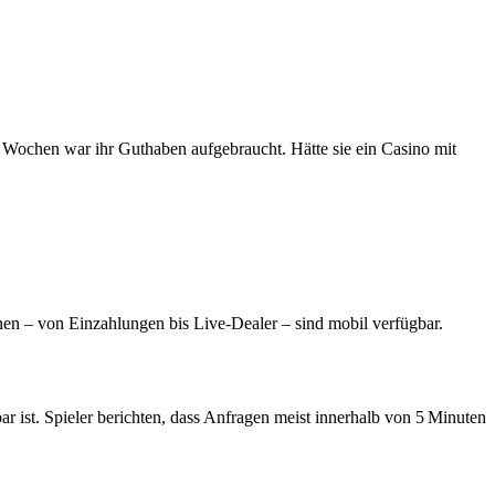
i Wochen war ihr Guthaben aufgebraucht. Hätte sie ein Casino mit
onen – von Einzahlungen bis Live‑Dealer – sind mobil verfügbar.
r ist. Spieler berichten, dass Anfragen meist innerhalb von 5 Minuten