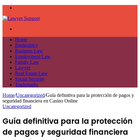
Menu
Search
for
Home
Bankruptcy
Business Law
Employment Law
Family Law
Lawyer
Real Estate Law
Social Security
Trademarks
Home
/
Uncategorized
/
Guía definitiva para la protección de pagos y
seguridad financiera en Casino Online
Uncategorized
Guía definitiva para la protección
de pagos y seguridad financiera