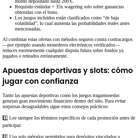
monto depositado hasta 200 €.
Requisito estándar = 35x wagering solo sobre ganancias
obtenidas con el bono.
Los juegos incluidos están clasificados como “de baja
volatilidad”, lo cual aumenta las probabilidades reales antes
mencionadas.
Al combinar estas ofertas con métodos seguros contra contracargos
—por ejemplo usando monederos electrónicos verificados—
reduces enormemente cualquier disputa futura sobre fondos ya
jugados o retirados erróneamente.
Apuestas deportivas y slots: cómo
jugar con confianza
Tanto las apuestas deportivas como los juegos tragamonedas
generan gran movimiento financiero dentro del sitio. Para evitar
sorpresas desagradables sigue estos consejos prácticos:
1️⃣ Lee siempre los términos específicos de cada promoción antes de
participar.
2️⃣ Usa solo métodos permitidos para depósitos vinculados a