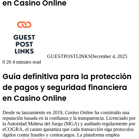
en Casino Online
GUESTPOSTLINKS
December 4, 2025
0
20
4 minutes read
Guía definitiva para la protección
de pagos y seguridad financiera
en Casino Online
Desde su lanzamiento en 2019,
Casino Online
ha construido una
reputación basada en la confianza y la transparencia. Licenciado por
la Autoridad Maltesa del Juego (MGA) y auditado regularmente por
eCOGRA, el casino garantiza que cada transacción siga protocolos
rígidos contra fraudes y contracargos. La plataforma emplea