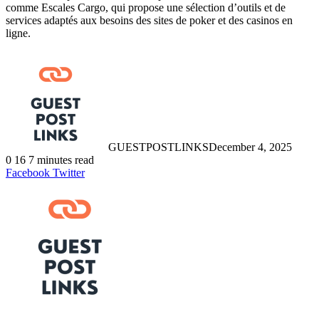
comme Escales Cargo, qui propose une sélection d’outils et de
services adaptés aux besoins des sites de poker et des casinos en
ligne.
GUESTPOSTLINKS
December 4, 2025
0
16
7 minutes read
LinkedIn
Tumblr
Pinterest
Reddit
VKontakte
Share
Print
Facebook
Twitter
via
Email