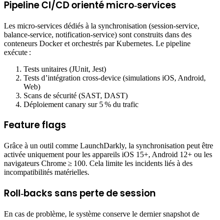
Pipeline CI/CD orienté micro‑services
Les micro‑services dédiés à la synchronisation (session‑service,
balance‑service, notification‑service) sont construits dans des
conteneurs Docker et orchestrés par Kubernetes. Le pipeline
exécute :
Tests unitaires (JUnit, Jest)
Tests d’intégration cross‑device (simulations iOS, Android,
Web)
Scans de sécurité (SAST, DAST)
Déploiement canary sur 5 % du trafic
Feature flags
Grâce à un outil comme LaunchDarkly, la synchronisation peut être
activée uniquement pour les appareils iOS 15+, Android 12+ ou les
navigateurs Chrome ≥ 100. Cela limite les incidents liés à des
incompatibilités matérielles.
Roll‑backs sans perte de session
En cas de problème, le système conserve le dernier snapshot de