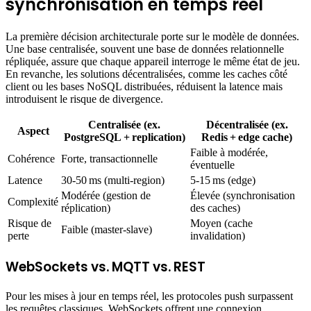
synchronisation en temps réel
La première décision architecturale porte sur le modèle de données.
Une base centralisée, souvent une base de données relationnelle
répliquée, assure que chaque appareil interroge le même état de jeu.
En revanche, les solutions décentralisées, comme les caches côté
client ou les bases NoSQL distribuées, réduisent la latence mais
introduisent le risque de divergence.
Centralisée (ex.
Décentralisée (ex.
Aspect
PostgreSQL + replication)
Redis + edge cache)
Faible à modérée,
Cohérence
Forte, transactionnelle
éventuelle
Latence
30‑50 ms (multi‑region)
5‑15 ms (edge)
Modérée (gestion de
Élevée (synchronisation
Complexité
réplication)
des caches)
Risque de
Moyen (cache
Faible (master‑slave)
perte
invalidation)
WebSockets vs. MQTT vs. REST
Pour les mises à jour en temps réel, les protocoles push surpassent
les requêtes classiques. WebSockets offrent une connexion