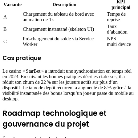
KPI
Variante
Description
principal
Chargement du tableau de bord avec
Temps de
A
animation de 1 s
reprise
Taux
B
Chargement instantané (skeleton UI)
d’abandon
Pré‑chargement du solde via Service
NPS
C
Worker
multi‑device
Cas pratique
Le casino « StarBet » a introduit une synchronisation en temps réel
en 2023. En suivant les bonnes pratiques décrites ci‑dessus, il a
réduit son churn de 22 % sur les joueurs actifs sur plus d’un
dispositif. Le taux de dépôt récurrent a augmenté de 8 % grâce à la
visibilité instantanée des bonus lorsqu’un joueur passe du mobile au
desktop.
Roadmap technologique et
gouvernance du projet