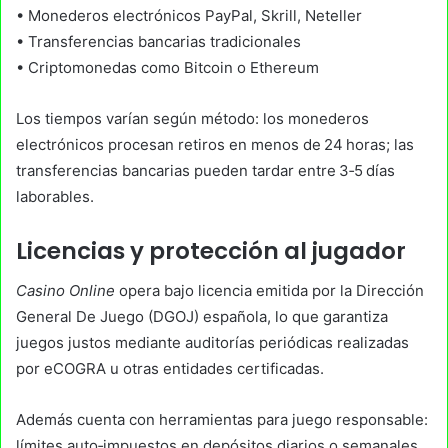
• Monederos electrónicos PayPal, Skrill, Neteller
• Transferencias bancarias tradicionales
• Criptomonedas como Bitcoin o Ethereum
Los tiempos varían según método: los monederos
electrónicos procesan retiros en menos de 24 horas; las
transferencias bancarias pueden tardar entre 3‑5 días
laborables.
Licencias y protección al jugador
Casino Online
opera bajo licencia emitida por la Dirección
General De Juego (DGOJ) española, lo que garantiza
juegos justos mediante auditorías periódicas realizadas
por eCOGRA u otras entidades certificadas.
Además cuenta con herramientas para juego responsable:
límites auto‑impuestos en depósitos diarios o semanales,