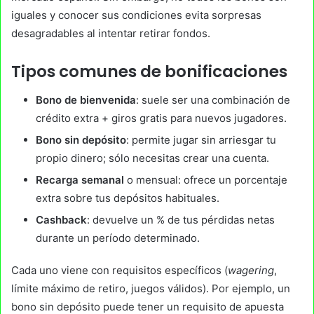
iguales y conocer sus condiciones evita sorpresas
desagradables al intentar retirar fondos.
Tipos comunes de bonificaciones
Bono de bienvenida
: suele ser una combinación de
crédito extra + giros gratis para nuevos jugadores.
Bono sin depósito
: permite jugar sin arriesgar tu
propio dinero; sólo necesitas crear una cuenta.
Recarga semanal
o mensual: ofrece un porcentaje
extra sobre tus depósitos habituales.
Cashback
: devuelve un % de tus pérdidas netas
durante un período determinado.
Cada uno viene con requisitos específicos (
wagering
,
límite máximo de retiro, juegos válidos). Por ejemplo, un
bono sin depósito puede tener un requisito de apuesta