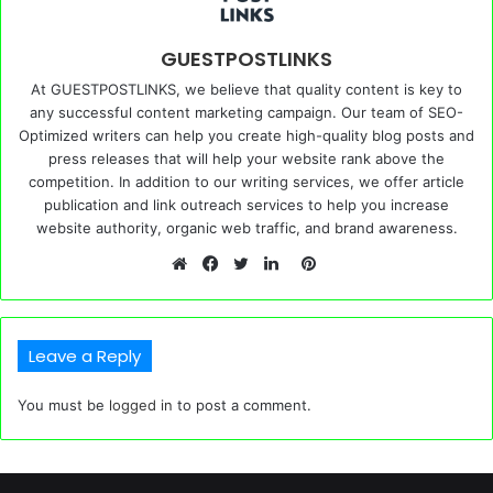
GUESTPOSTLINKS
At GUESTPOSTLINKS, we believe that quality content is key to
any successful content marketing campaign. Our team of SEO-
Optimized writers can help you create high-quality blog posts and
press releases that will help your website rank above the
competition. In addition to our writing services, we offer article
publication and link outreach services to help you increase
website authority, organic web traffic, and brand awareness.
Pinterest
Website
Facebook
Twitter
LinkedIn
Leave a Reply
You must be
logged in
to post a comment.