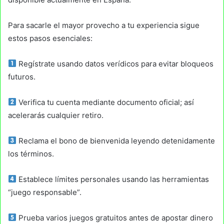
Para sacarle el mayor provecho a tu experiencia sigue
estos pasos esenciales:
Regístrate usando datos verídicos para evitar bloqueos
futuros.
Verifica tu cuenta mediante documento oficial; así
acelerarás cualquier retiro.
Reclama el bono de bienvenida leyendo detenidamente
los términos.
Establece límites personales usando las herramientas
“juego responsable”.
Prueba varios juegos gratuitos antes de apostar dinero