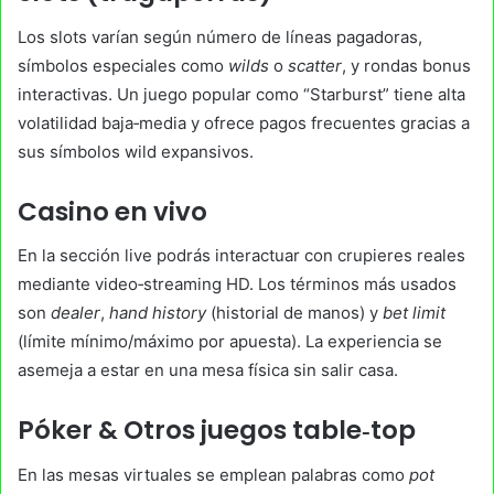
Los slots varían según número de líneas pagadoras,
símbolos especiales como
wilds
o
scatter
, y rondas bonus
interactivas. Un juego popular como “Starburst” tiene alta
volatilidad baja‑media y ofrece pagos frecuentes gracias a
sus símbolos wild expansivos.
Casino en vivo
En la sección live podrás interactuar con crupieres reales
mediante video‑streaming HD. Los términos más usados
son
dealer
,
hand history
(historial de manos) y
bet limit
(límite mínimo/máximo por apuesta). La experiencia se
asemeja a estar en una mesa física sin salir casa.
Póker & Otros juegos table‑top
En las mesas virtuales se emplean palabras como
pot