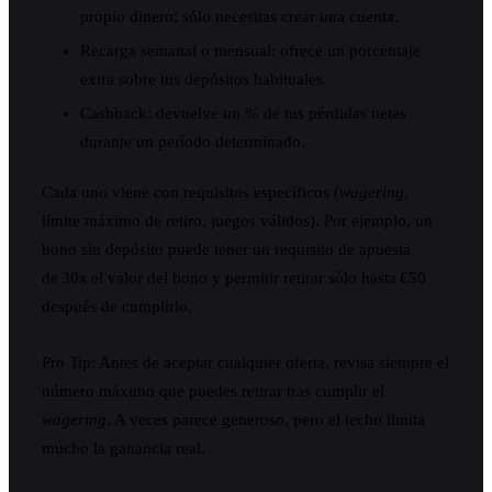
propio dinero; sólo necesitas crear una cuenta.
Recarga semanal o mensual: ofrece un porcentaje
extra sobre tus depósitos habituales.
Cashback: devuelve un % de tus pérdidas netas
durante un período determinado.
Cada uno viene con requisitos específicos (
wagering
,
límite máximo de retiro, juegos válidos). Por ejemplo, un
bono sin depósito puede tener un requisito de apuesta
de 30x el valor del bono y permitir retirar sólo hasta €50​
después de cumplirlo.
Pro Tip: Antes de aceptar cualquier oferta, revisa siempre el
número máximo que puedes retirar tras cumplir el
wagering
. A veces parece generoso, pero el techo limita
mucho la ganancia real.