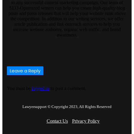
to any successful content marketing campaign. Our team of
SEO-Optimized writers can help you create high-quality blog
posts and press releases that will help your website rank above
the competition. In addition to our writing services, we offer
article publication and link outreach services to help you
increase website authority, organic web traffic, and brand
awareness.
Pinterest
Website
Facebook
Twitter
LinkedIn
Leave a Reply
You must be
logged in
to post a comment.
Lawyersupport © Copyright 2023, All Rights Reserved
Contact Us
Privacy Policy