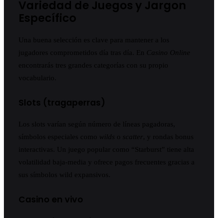
Variedad de Juegos y Jargon
Específico
Una buena selección es clave para mantener a los
jugadores comprometidos día tras día. En
Casino Online
encontrarás tres grandes categorías con su propio
vocabulario.
Slots (tragaperras)
Los slots varían según número de líneas pagadoras,
símbolos especiales como
wilds
o
scatter
, y rondas bonus
interactivas. Un juego popular como “Starburst” tiene alta
volatilidad baja‑media y ofrece pagos frecuentes gracias a
sus símbolos wild expansivos.
Casino en vivo