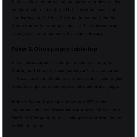
En la sección live podrás interactuar con crupieres reales
mediante video‑streaming HD. Los términos más usados
son
dealer
,
hand history
(historial de manos) y
bet limit
(límite mínimo/máximo por apuesta). La experiencia se
asemeja a estar en una mesa física sin salir casa.
Póker & Otros juegos table‑top
En las mesas virtuales se emplean palabras como
pot
(bote),
fold
(retirarse),
raise
(subir) y
all‑in
. Cada variante
—Texas Hold’em, Omaha o Caribbean Stud—tiene reglas
específicas que conviene repasar antes del primer juego.
Industry Secret: Los juegos con mayor RTP suelen
encontrarse en slots desarrollados por proveedores como
NetEnt o Microgaming; busca siempre esa información en
la ficha del juego.