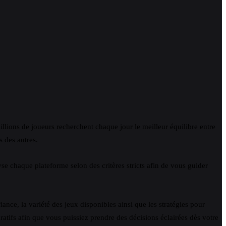
llions de joueurs recherchent chaque jour le meilleur équilibre entre
s des autres.
 chaque plateforme selon des critères stricts afin de vous guider
nce, la variété des jeux disponibles ainsi que les stratégies pour
ratifs afin que vous puissiez prendre des décisions éclairées dès votre