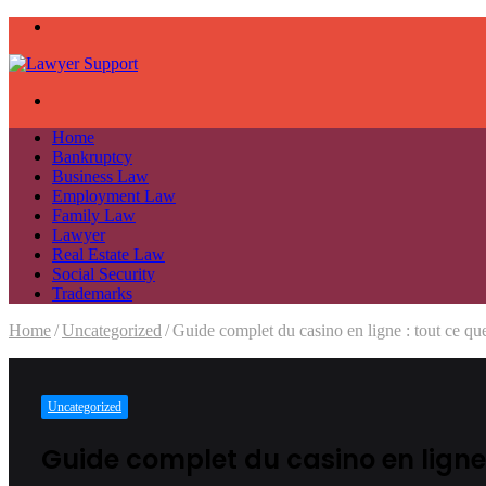
Menu
Search
for
Home
Bankruptcy
Business Law
Employment Law
Family Law
Lawyer
Real Estate Law
Social Security
Trademarks
Home
/
Uncategorized
/
Guide complet du casino en ligne : tout ce qu
Uncategorized
Guide complet du casino en ligne 