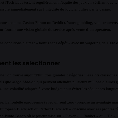
A et iTech Labs testent régulièrement l’équité des jeux en vérifiant que
re immédiatement sur l’intégrité du logiciel utilisé par le casino.
phones comme Casino‑Forum ou Reddit r/francegambling, vous trouverez des
r fournir une vision globale du service après‑vente d’un opérateur.
ans conditions claires : « bonus sans dépôt » avec un wagering de 100× o
ent les sélectionner
ne ; on trouve aujourd’hui trois grandes catégories : les slots classiques
tels que
Mega Moolah
qui peuvent atteindre plusieurs millions d’euros 
z une volatilité adaptée à votre budget pour éviter les séquences longues
que. La roulette européenne (avec un seul zéro) propose un avantage maiso
 European Blackjack ou Perfect Blackjack – chacune avec ses propres règl
en Punto Banco où le joueur mise sur « Player », « Banker » ou « Tie »