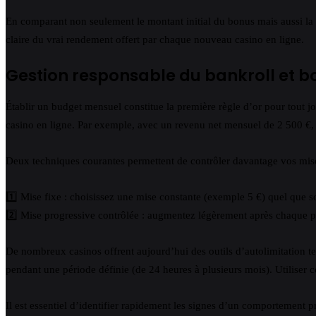
En comparant non seulement le montant initial du bonus mais aussi l
claire du vrai rendement offert par chaque nouveau casino en ligne.
Gestion responsable du bankroll et b
Établir un budget mensuel constitue la première règle d’or pour tout
casino en ligne. Par exemple, avec un revenu net mensuel de 2 500 €, v
Deux techniques courantes permettent de contrôler davantage vos mise
1️⃣ Mise fixe : choisissez une mise constante (exemple 5 €) quel que soi
2️⃣ Mise progressive contrôlée : augmentez légèrement après chaque per
De nombreux casinos offrent aujourd’hui des outils d’autolimitation t
pendant une période définie (de 24 heures à plusieurs mois). Utiliser c
Il est essentiel d’identifier rapidement les signes d’un comportement 