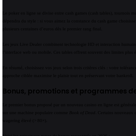
Le poker en ligne se divise entre cash games (cash tables), tournois 
dépendra du style : si vous aimez la constance du cash game choisiss
plusieurs centaines d’euros dès le premier rang final.
Les jeux Live Dealer combinent technologie HD et interaction humaine g
l’interface web ou mobile. Ces tables offrent souvent des limites plus 
En résumé, choisissez vos jeux selon trois critères clés : votre toléran
approche ciblée maximise le plaisir tout en préservant votre bankroll.
Bonus, promotions et programmes de f
Le premier bonus proposé par un nouveau casino en ligne est général
sur une machine populaire comme
Book of Dead
. Certains nouveaux 
wagering élevé (> 80×).
Voici les principaux types de bonus rencontrés en 2026 :