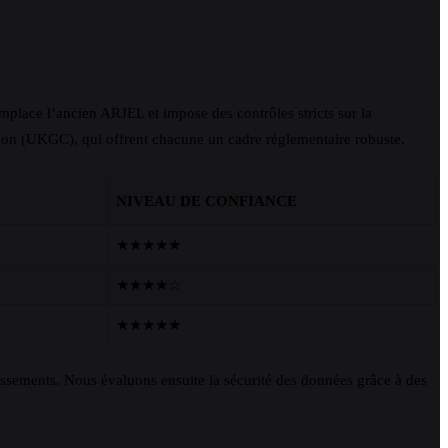
mplace l’ancien ARJEL et impose des contrôles stricts sur la
sion (UKGC), qui offrent chacune un cadre réglementaire robuste.
NIVEAU DE CONFIANCE
★★★★★
★★★★☆
★★★★★
assements. Nous évaluons ensuite la sécurité des données grâce à des