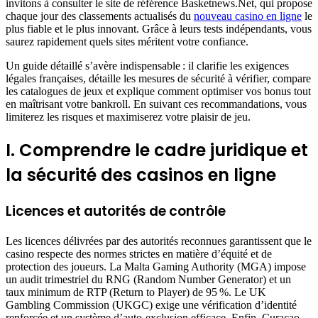
invitons à consulter le site de référence Basketnews.Net, qui propose
chaque jour des classements actualisés du
nouveau casino en ligne
le
plus fiable et le plus innovant. Grâce à leurs tests indépendants, vous
saurez rapidement quels sites méritent votre confiance.
Un guide détaillé s’avère indispensable : il clarifie les exigences
légales françaises, détaille les mesures de sécurité à vérifier, compare
les catalogues de jeux et explique comment optimiser vos bonus tout
en maîtrisant votre bankroll. En suivant ces recommandations, vous
limiterez les risques et maximiserez votre plaisir de jeu.
I. Comprendre le cadre juridique et
la sécurité des casinos en ligne
Licences et autorités de contrôle
Les licences délivrées par des autorités reconnues garantissent que le
casino respecte des normes strictes en matière d’équité et de
protection des joueurs. La Malta Gaming Authority (MGA) impose
un audit trimestriel du RNG (Random Number Generator) et un
taux minimum de RTP (Return to Player) de 95 %. Le UK
Gambling Commission (UKGC) exige une vérification d’identité
renforcée et un système d’auto‑exclusion efficace. Enfin, Curaçao