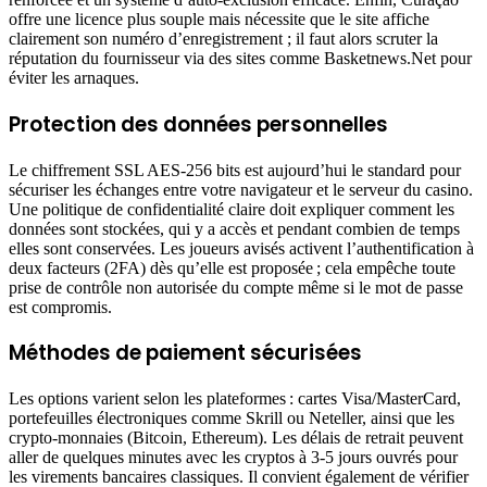
offre une licence plus souple mais nécessite que le site affiche
clairement son numéro d’enregistrement ; il faut alors scruter la
réputation du fournisseur via des sites comme Basketnews.Net pour
éviter les arnaques.
Protection des données personnelles
Le chiffrement SSL AES‑256 bits est aujourd’hui le standard pour
sécuriser les échanges entre votre navigateur et le serveur du casino.
Une politique de confidentialité claire doit expliquer comment les
données sont stockées, qui y a accès et pendant combien de temps
elles sont conservées. Les joueurs avisés activent l’authentification à
deux facteurs (2FA) dès qu’elle est proposée ; cela empêche toute
prise de contrôle non autorisée du compte même si le mot de passe
est compromis.
Méthodes de paiement sécurisées
Les options varient selon les plateformes : cartes Visa/MasterCard,
portefeuilles électroniques comme Skrill ou Neteller, ainsi que les
crypto‑monnaies (Bitcoin, Ethereum). Les délais de retrait peuvent
aller de quelques minutes avec les cryptos à 3‑5 jours ouvrés pour
les virements bancaires classiques. Il convient également de vérifier