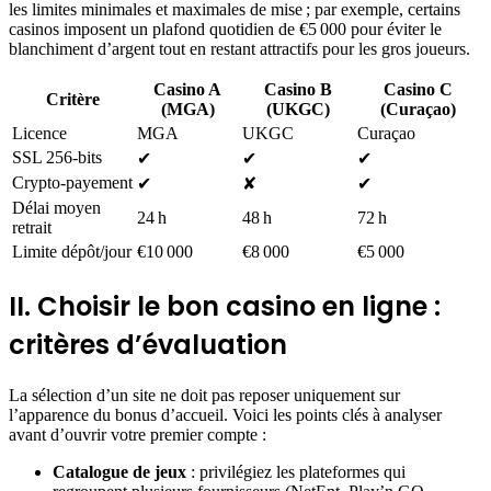
les limites minimales et maximales de mise ; par exemple, certains
casinos imposent un plafond quotidien de €5 000 pour éviter le
blanchiment d’argent tout en restant attractifs pour les gros joueurs.
Casino A
Casino B
Casino C
Critère
(MGA)
(UKGC)
(Curaçao)
Licence
MGA
UKGC
Curaçao
SSL 256‑bits
✔︎
✔︎
✔︎
Crypto‑payement
✔︎
✘
✔︎
Délai moyen
24 h
48 h
72 h
retrait
Limite dépôt/jour
€10 000
€8 000
€5 000
II. Choisir le bon casino en ligne :
critères d’évaluation
La sélection d’un site ne doit pas reposer uniquement sur
l’apparence du bonus d’accueil. Voici les points clés à analyser
avant d’ouvrir votre premier compte :
Catalogue de jeux
: privilégiez les plateformes qui