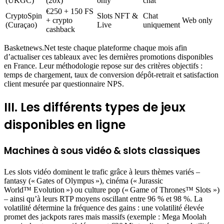
(UKGC)
(20x)
only
chat
€250 + 150 FS
CryptoSpin
Slots NFT &
Chat
+ crypto
Web only
(Curaçao)
Live
uniquement
cashback
Basketnews.Net teste chaque plateforme chaque mois afin
d’actualiser ces tableaux avec les dernières promotions disponibles
en France. Leur méthodologie repose sur des critères objectifs :
temps de chargement, taux de conversion dépôt‑retrait et satisfaction
client mesurée par questionnaire NPS.
III. Les différents types de jeux
disponibles en ligne
Machines à sous vidéo & slots classiques
Les slots vidéo dominent le trafic grâce à leurs thèmes variés –
fantasy (« Gates of Olympus »), cinéma (« Jurassic
World™ Evolution ») ou culture pop (« Game of Thrones™ Slots »)
– ainsi qu’à leurs RTP moyens oscillant entre 96 % et 98 %. La
volatilité détermine la fréquence des gains : une volatilité élevée
promet des jackpots rares mais massifs (exemple : Mega Moolah