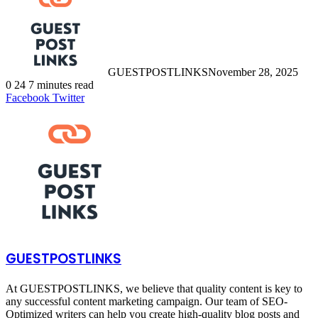
GUESTPOSTLINKS
November 28, 2025
0
24
7 minutes read
LinkedIn
Tumblr
Pinterest
Reddit
VKontakte
Share
Print
Facebook
Twitter
via
Email
GUESTPOSTLINKS
At GUESTPOSTLINKS, we believe that quality content is key to
any successful content marketing campaign. Our team of SEO-
Optimized writers can help you create high-quality blog posts and