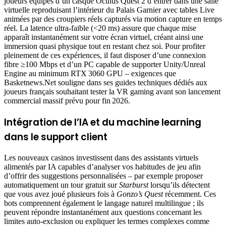
joueurs équipés d’un casque Oculus Quest 2 d’entrer dans une salle
virtuelle reproduisant l’intérieur du Palais Garnier avec tables Live
animées par des croupiers réels capturés via motion capture en temps
réel. La latence ultra‑faible (<20 ms) assure que chaque mise
apparaît instantanément sur votre écran virtuel, créant ainsi une
immersion quasi physique tout en restant chez soi. Pour profiter
pleinement de ces expériences, il faut disposer d’une connexion
fibre ≥100 Mbps et d’un PC capable de supporter Unity/Unreal
Engine au minimum RTX 3060 GPU – exigences que
Basketnews.Net souligne dans ses guides techniques dédiés aux
joueurs français souhaitant tester la VR gaming avant son lancement
commercial massif prévu pour fin 2026.
Intégration de l’IA et du machine learning
dans le support client
Les nouveaux casinos investissent dans des assistants virtuels
alimentés par IA capables d’analyser vos habitudes de jeu afin
d’offrir des suggestions personnalisées – par exemple proposer
automatiquement un tour gratuit sur
Starburst
lorsqu’ils détectent
que vous avez joué plusieurs fois à
Gonzo’s Quest
récemment. Ces
bots comprennent également le langage naturel multilingue ; ils
peuvent répondre instantanément aux questions concernant les
limites auto‑exclusion ou expliquer les termes complexes comme