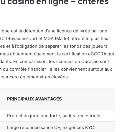
u casino en ligne – critères
gne est la détention d’une licence délivrée par une
GC (Royaume‑Uni) et MGA (Malte) offrent le plus haut
rs et à l’obligation de séparer les fonds des joueurs
rmes obtiennent également la certification eCOGRA qui
endants. En comparaison, les licences de Curaçao sont
n du contrôle financier ; elles conviennent surtout aux
 exigences réglementaires élevées.
PRINCIPAUX AVANTAGES
Protection juridique forte, audits trimestriels
Large reconnaissance UE, exigences KYC