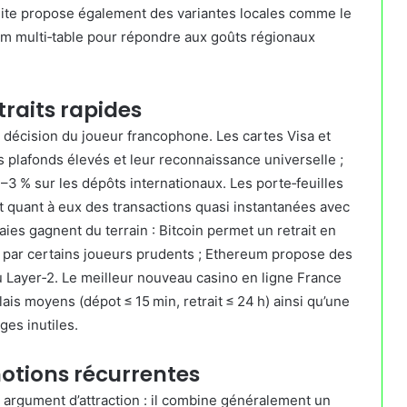
n site propose également des variantes locales comme le
em multi‑table pour répondre aux goûts régionaux
raits rapides
 décision du joueur francophone. Les cartes Visa et
s plafonds élevés et leur reconnaissance universelle ;
2–3 % sur les dépôts internationaux. Les porte‑feuilles
nt quant à eux des transactions quasi instantanées avec
ies gagnent du terrain : Bitcoin permet un retrait en
 par certains joueurs prudents ; Ethereum propose des
u Layer‑2. Le meilleur nouveau casino en ligne France
lais moyens (dépot ≤ 15 min, retrait ≤ 24 h) ainsi qu’une
ges inutiles.
otions récurrentes
argument d’attraction : il combine généralement un