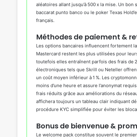
aléatoires allant jusqu’à 500 x la mise. Un bo
baccarat punto banco ou le poker Texas Hold’
français.
Méthodes de paiement & ret
Les options bancaires influencent fortement la
Mastercard restent les plus utilisées pour leur
toutefois elles entraînent parfois des frais de 
électroniques tels que Skrill ou Neteller offre
un coût moyen inférieur à 1 %. Les cryptomonna
moins d’une heure et assure l’anonymat requis
frais réduits grâce aux améliorations du résea
affichera toujours un tableau clair indiquant dé
procédure KYC simplifiée pour éviter les bloca
Bonus de bienvenue & prom
Le welcome pack constitue souvent le premier 