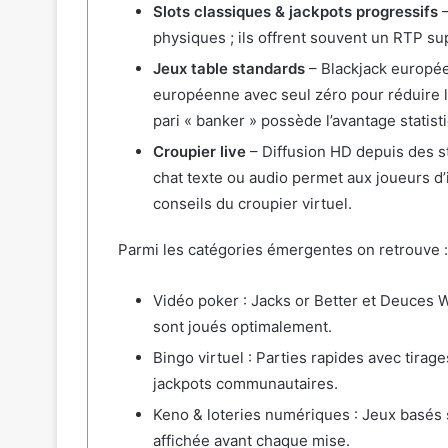
Slots classiques & jackpots progressifs
–
physiques ; ils offrent souvent un RTP sup
Jeux table standards
– Blackjack européen
européenne avec seul zéro pour réduire l
pari « banker » possède l’avantage statisti
Croupier live
– Diffusion HD depuis des stu
chat texte ou audio permet aux joueurs d’
conseils du croupier virtuel.
Parmi les catégories émergentes on retrouve :
Vidéo poker : Jacks or Better et Deuces W
sont joués optimalement.
Bingo virtuel : Parties rapides avec tira
jackpots communautaires.
Keno & loteries numériques : Jeux basés su
affichée avant chaque mise.