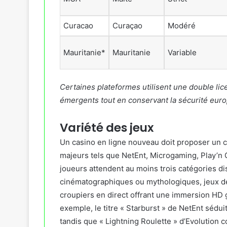
Curacao
Curaçao
Modéré
Mauritanie*
Mauritanie
Variable
Certaines plateformes utilisent une double li
émergents tout en conservant la sécurité eur
Variété des jeux
Un casino en ligne nouveau doit proposer un c
majeurs tels que NetEnt, Microgaming, Play’n 
joueurs attendent au moins trois catégories d
cinématographiques ou mythologiques, jeux de 
croupiers en direct offrant une immersion HD g
exemple, le titre « Starburst » de NetEnt sédu
tandis que « Lightning Roulette » d’Evolution 