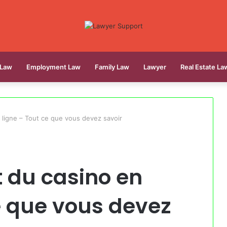
 Law
Employment Law
Family Law
Lawyer
Real Estate La
 ligne – Tout ce que vous devez savoir
 du casino en
e que vous devez