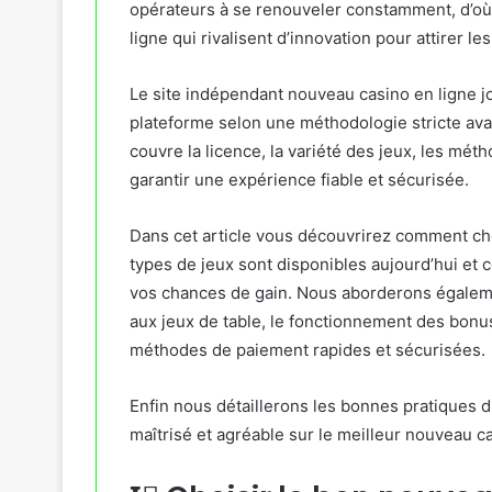
opérateurs à se renouveler constamment, d’o
ligne qui rivalisent d’innovation pour attirer le
Le site indépendant
nouveau casino en ligne
j
plateforme selon une méthodologie stricte av
couvre la licence, la variété des jeux, les mé
garantir une expérience fiable et sécurisée.
Dans cet article vous découvrirez comment choi
types de jeux sont disponibles aujourd’hui et
vos chances de gain. Nous aborderons égaleme
aux jeux de table, le fonctionnement des bonus
méthodes de paiement rapides et sécurisées.
Enfin nous détaillerons les bonnes pratiques d
maîtrisé et agréable sur le meilleur nouveau ca