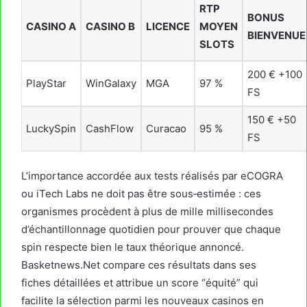
RTP
BONUS
CASINO A
CASINO B
LICENCE
MOYEN
BIENVENUE
SLOTS
200 € +100
PlayStar
WinGalaxy
MGA
97 %
FS
150 € +50
LuckySpin
CashFlow
Curacao
95 %
FS
L’importance accordée aux tests réalisés par eCOGRA
ou iTech Labs ne doit pas être sous‑estimée : ces
organismes procèdent à plus de mille millisecondes
d’échantillonnage quotidien pour prouver que chaque
spin respecte bien le taux théorique annoncé.
Basketnews.Net compare ces résultats dans ses
fiches détaillées et attribue un score “équité” qui
facilite la sélection parmi les nouveaux casinos en