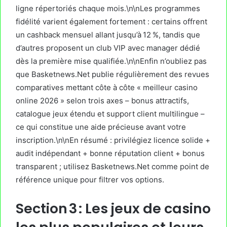
ligne répertoriés chaque mois.\n\nLes programmes
fidélité varient également fortement : certains offrent
un cashback mensuel allant jusqu’à 12 %, tandis que
d’autres proposent un club VIP avec manager dédié
dès la première mise qualifiée.\n\nEnfin n’oubliez pas
que Basketnews.Net publie régulièrement des revues
comparatives mettant côte à côte « meilleur casino
online 2026 » selon trois axes – bonus attractifs,
catalogue jeux étendu et support client multilingue –
ce qui constitue une aide précieuse avant votre
inscription.\n\nEn résumé : privilégiez licence solide +
audit indépendant + bonne réputation client + bonus
transparent ; utilisez Basketnews.Net comme point de
référence unique pour filtrer vos options.
Section 3 : Les jeux de casino