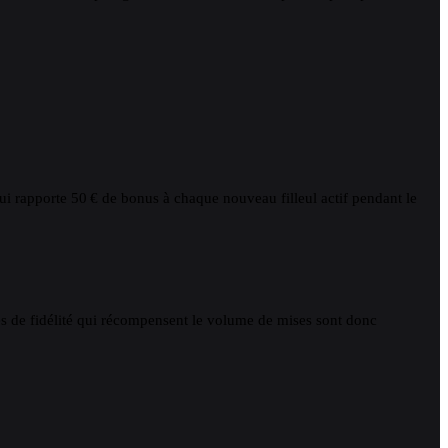
ui rapporte 50 € de bonus à chaque nouveau filleul actif pendant le
mmes de fidélité qui récompensent le volume de mises sont donc