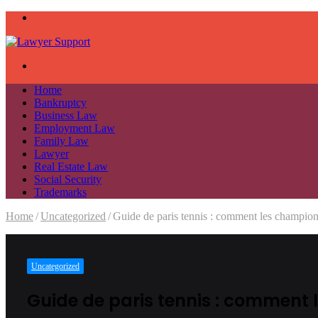
Menu
Search
for
Home
Bankruptcy
Business Law
Employment Law
Family Law
Lawyer
Real Estate Law
Social Security
Trademarks
Home
/
Uncategorized
/
Guide de paris tennis : comment les champions
Uncategorized
Guide de paris tennis : comment l