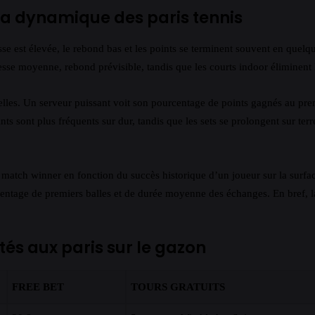
la dynamique des paris tennis
se est élevée, le rebond bas et les points se terminent souvent en quelqu
esse moyenne, rebond prévisible, tandis que les courts indoor éliminent l
duelles. Un serveur puissant voit son pourcentage de points gagnés au p
oints sont plus fréquents sur dur, tandis que les sets se prolongent sur t
u match winner en fonction du succès historique d’un joueur sur la surfa
centage de premiers balles et de durée moyenne des échanges. En bref, la
és aux paris sur le gazon
FREE BET
TOURS GRATUITS