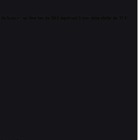
 base » : un free bet de 50 € équivaut à une mise réelle de 35 €
.