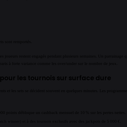
ets sont remportés.
les joueurs restent engagés pendant plusieurs semaines. Un parrainage q
 paris à forte variance comme les over/under sur le nombre de jeux.
pour les tournois sur surface dure
réquents et les sets se décident souvent en quelques minutes. Les progra
00 points débloque un cashback mensuel de 10 % sur les pertes nettes.
atch winner) et à des tournois exclusifs avec des jackpots de 5 000 €.