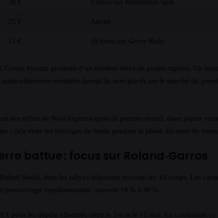
20 €
5 tours sur
Wimbledon Spin
25 €
Aucun
15 €
10 tours sur
Grass Rally
 Carlos Alcaraz profitent d’un nombre élevé de points rapides. Un bon
 particulièrement rentables lorsqu’ils sont placés sur le marché du premi
rt des offres de Noël expirent après le premier round, donc placer votre
ide ; cela évite les blocages de fonds pendant la phase décisive du tourn
erre battue : focus sur Roland‑Garros
me Rafael Nadal, dont les rallyes dépassent souvent les 10 coups. Les ca
un pourcentage supplémentaire, souvent 10 % à 30 %.
 pour les dépôts effectués entre le 1er et le 15 mai. En combinant ce bo