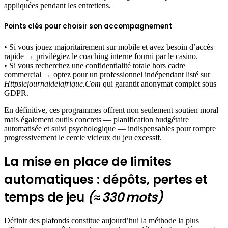
appliquées pendant les entretiens.
Points clés pour choisir son accompagnement
• Si vous jouez majoritairement sur mobile et avez besoin d’accès
rapide → privilégiez le coaching interne fourni par le casino.
• Si vous recherchez une confidentialité totale hors cadre
commercial → optez pour un professionnel indépendant listé sur
Httpslejournaldelafrique.Com
qui garantit anonymat complet sous
GDPR.
En définitive, ces programmes offrent non seulement soutien moral
mais également outils concrets — planification budgétaire
automatisée et suivi psychologique — indispensables pour rompre
progressivement le cercle vicieux du jeu excessif.
La mise en place de limites
automatiques : dépôts, pertes et
temps de jeu
(≈ 330 mots)
Définir des plafonds constitue aujourd’hui la méthode la plus