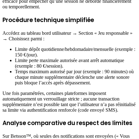
efficace pour empêcher qu’une session ne déborde financièrement
ou temporellement.
Procédure technique simplifiée
Accédez au tableau bord utilisateur → Section « Jeu responsable »
→ Choisissez parmi :
Limite dépôt quotidienne/hebdomadaire/mensuelle (exemple :
150 €/jour).
Limite perte maximale autorisée avant arrêt automatique
(exemple : 80 €/session).
Temps maximum autorisé par jour (exemple : 90 minutes) où
chaque minute supplémentaire déclenche une alerte sonore
puis bloque l’accès après dépassement.
Une fois paramétrées, certaines plateformes imposent
automatiquement un verrouillage stricte ; aucune transaction
supplémentaire n’est possible tant que l’utilisateur n’a pas réinitialisé
sa limite via authentification renforcée (code envoyé SMS).
Analyse comparative du respect des limites
Sur Betsson™, où seules des notifications sont envoyées (« Vous