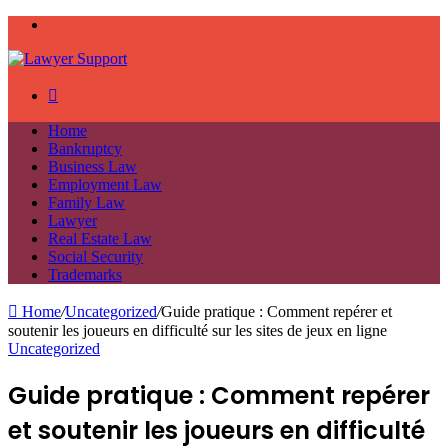
Menu
Search
for
Home
Bankruptcy
Business Law
Employment Law
Family Law
Lawyer
Real Estate Law
Social Security
Trademarks
Home
/
Uncategorized
/
Guide pratique : Comment repérer et
soutenir les joueurs en difficulté sur les sites de jeux en ligne
Uncategorized
Guide pratique : Comment repérer
et soutenir les joueurs en difficulté