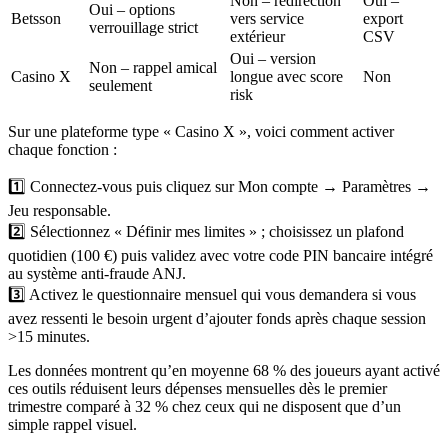
Non – redirection
Oui –
Oui – options
Betsson
vers service
export
verrouillage strict
extérieur
CSV
Oui – version
Non – rappel amical
Casino X
longue avec score
Non
seulement
risk
Sur une plateforme type « Casino X », voici comment activer
chaque fonction :
1️⃣ Connectez‑vous puis cliquez sur Mon compte → Paramètres →
Jeu responsable.
2️⃣ Sélectionnez « Définir mes limites » ; choisissez un plafond
quotidien (100 €) puis validez avec votre code PIN bancaire intégré
au système anti‑fraude ANJ.
3️⃣ Activez le questionnaire mensuel qui vous demandera si vous
avez ressenti le besoin urgent d’ajouter fonds après chaque session
>15 minutes.
Les données montrent qu’en moyenne 68 % des joueurs ayant activé
ces outils réduisent leurs dépenses mensuelles dès le premier
trimestre comparé à 32 % chez ceux qui ne disposent que d’un
simple rappel visuel.