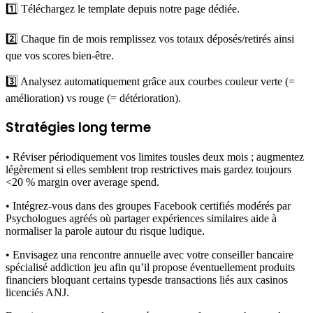
1️⃣ Téléchargez le template depuis notre page dédiée.
2️⃣ Chaque fin de mois remplissez vos totaux déposés/retirés ainsi
que vos scores bien‑être.
3️⃣ Analysez automatiquement grâce aux courbes couleur verte (=
amélioration) vs rouge (= détérioration).
Stratégies long terme
• Réviser périodiquement vos limites tousles deux mois ; augmentez
légèrement si elles semblent trop restrictives mais gardez toujours
<20 % margin over average spend.
• Intégrez-vous dans des groupes Facebook certifiés modérés par
Psychologues agréés où partager expériences similaires aide à
normaliser la parole autour du risque ludique.
• Envisagez una rencontre annuelle avec votre conseiller bancaire
spécialisé addiction jeu afin qu’il propose éventuellement produits
financiers bloquant certains typesde transactions liés aux casinos
licenciés ANJ.