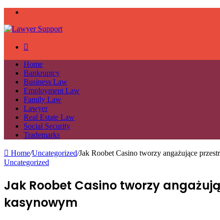
Menu
Search
for
Home
Bankruptcy
Business Law
Employment Law
Family Law
Lawyer
Real Estate Law
Social Security
Trademarks
Home
/
Uncategorized
/
Jak Roobet Casino tworzy angażujące przes
Uncategorized
Jak Roobet Casino tworzy angażują
kasynowym