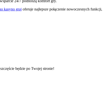
 wsparcie 24/7 podnoszą komfort gry.
no kasyno graj
oferuje najlepsze połączenie nowoczesnych funkcji,
szczęście będzie po Twojej stronie!