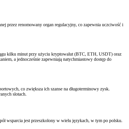
ydanej przez renomowany organ regulacyjny, co zapewnia uczciwość i
ciągu kilku minut przy użyciu kryptowalut (BTC, ETH, USDT) oraz
zaniem, a jednocześnie zapewniają natychmiastowy dostęp do
sportowych, co zwiększa ich szanse na długoterminowy zysk.
anych slotach.
pół wsparcia jest przeszkolony w wielu językach, w tym po polsku.