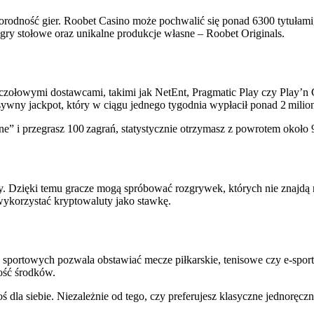
rodność gier. Roobet Casino może pochwalić się ponad 6300 tytułami
gry stołowe oraz unikalne produkcje własne – Roobet Originals.
 czołowymi dostawcami, takimi jak NetEnt, Pragmatic Play czy Play’n 
ywny jackpot, który w ciągu jednego tygodnia wypłacił ponad 2 milio
une” i przegrasz 100 zagrań, statystycznie otrzymasz z powrotem okoł
my. Dzięki temu gracze mogą spróbować rozgrywek, których nie znajdą n
wykorzystać kryptowaluty jako stawkę.
 sportowych pozwala obstawiać mecze piłkarskie, tenisowe czy e‑sporto
ość środków.
 dla siebie. Niezależnie od tego, czy preferujesz klasyczne jednoręcz