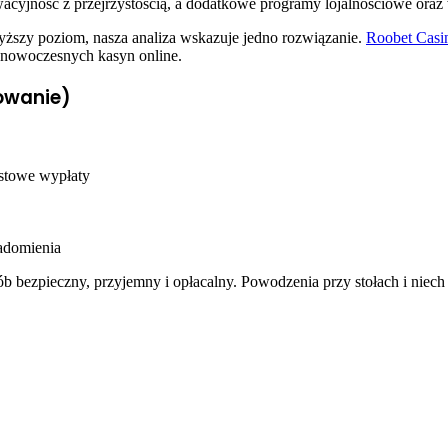
acyjność z przejrzystością, a dodatkowe programy lojalnościowe oraz
yższy poziom, nasza analiza wskazuje jedno rozwiązanie.
Roobet Casi
d nowoczesnych kasyn online.
owanie)
astowe wypłaty
iadomienia
 bezpieczny, przyjemny i opłacalny. Powodzenia przy stołach i niech 