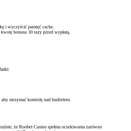
kę i wyczyścić pamięć cache.
ć kwotę bonusu 30 razy przed wypłatą.
atki:
w, aby utrzymać kontrolę nad budżetem.
wyraźnie, że Roobet Casino spełnia oczekiwania zarówno