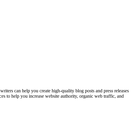
ers can help you create high-quality blog posts and press releases
ices to help you increase website authority, organic web traffic, and