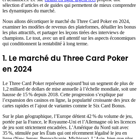
sélection d’articles et de guides qui permettent de mieux comprendre
les dynamiques du marché.
Nous allons décortiquer le marché du Three Card Poker en 2024,
examiner les modèles de revenus des plateformes, détailler les bonus
les plus attractifs, et partager les leçons tirées des interviews de
champions. Le tout, avec un œil attentif sur les aspects économiques
qui conditionnent la rentabilité à long terme.
1. Le marché du Three Card Poker
en 2024
Le Three Card Poker représente aujourd’hui un segment de plus de
1,2 milliard de dollars de mise annuelle à l’échelle mondiale, soit une
hausse de 15 % depuis 2018. Cette progression s’explique par
l’expansion des casinos en ligne, la popularité croissante des jeux de
cartes rapides et l’ajout de variantes comme le Six Card Bonus.
Sur le plan géographique, l’Europe détient 42 % du volume de jeu,
portée par la France, le Royaume-Uni et l’Allemagne où les licences
de jeu sont strictement encadrées. L’Amérique du Nord suit avec
35 %, stimulée par les États qui ont récemment légalisé le jeu en
ligne (New Jersey, Pennsylvanie, Michigan). L’Asie, bien que plus