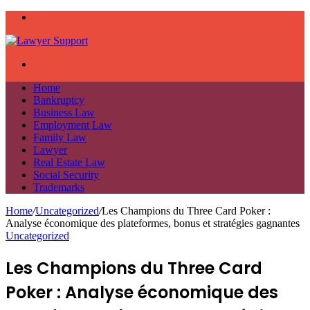
Menu
Search
for
Home
Bankruptcy
Business Law
Employment Law
Family Law
Lawyer
Real Estate Law
Social Security
Trademarks
Home
/
Uncategorized
/
Les Champions du Three Card Poker :
Analyse économique des plateformes, bonus et stratégies gagnantes
Uncategorized
Les Champions du Three Card
Poker : Analyse économique des