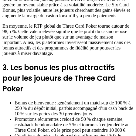
génère un revenu stable grâce à sa volatilité modérée. Le Six Card
Bonus, plus volatile, attire les joueurs cherchant des gains élevés et
augmente la marge du casino lorsqu’il y a peu de paiements.
En moyenne, le RTP global du Three Card Poker tourne autour de
98,5 %. Cette valeur élevée signifie que le profit du casino repose
sur le volume de jeu plutôt que sur un avantage de maison
important. Ainsi, les plateformes investissent massivement dans des
bonus attractifs et des programmes de fidélité pour pousser les
joueurs à miser davantage.
3. Les bonus les plus attractifs
pour les joueurs de Three Card
Poker
Bonus de bienvenue : généralement un match‑up de 100 % à
250 % du dépôt initial, parfois accompagné d’un cash‑back de
10 % sur les pertes des 30 premiers jours.
Promotions récurrentes : reload de 50 % chaque semaine,
cash‑back hebdomadaire de 5 % et tournois à enjeu dédié au
Three Card Poker, où le prize pool peut atteindre 10 000 €.
Conditions de mise : la plupart des offres exigent 30× le