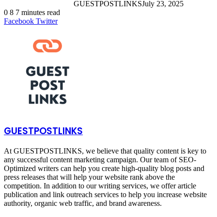
GUESTPOSTLINKS
July 23, 2025
0
8
7 minutes read
LinkedIn
Tumblr
Pinterest
Reddit
VKontakte
Share
Print
Facebook
Twitter
via
Email
GUESTPOSTLINKS
At GUESTPOSTLINKS, we believe that quality content is key to
any successful content marketing campaign. Our team of SEO-
Optimized writers can help you create high-quality blog posts and
press releases that will help your website rank above the
competition. In addition to our writing services, we offer article
publication and link outreach services to help you increase website
authority, organic web traffic, and brand awareness.