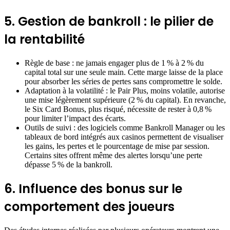
5. Gestion de bankroll : le pilier de
la rentabilité
Règle de base : ne jamais engager plus de 1 % à 2 % du
capital total sur une seule main. Cette marge laisse de la place
pour absorber les séries de pertes sans compromettre le solde.
Adaptation à la volatilité : le Pair Plus, moins volatile, autorise
une mise légèrement supérieure (2 % du capital). En revanche,
le Six Card Bonus, plus risqué, nécessite de rester à 0,8 %
pour limiter l’impact des écarts.
Outils de suivi : des logiciels comme Bankroll Manager ou les
tableaux de bord intégrés aux casinos permettent de visualiser
les gains, les pertes et le pourcentage de mise par session.
Certains sites offrent même des alertes lorsqu’une perte
dépasse 5 % de la bankroll.
6. Influence des bonus sur le
comportement des joueurs