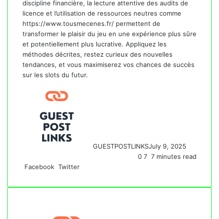
discipline financière, la lecture attentive des audits de
licence et l’utilisation de ressources neutres comme
https://www.tousmecenes.fr/ permettent de
transformer le plaisir du jeu en une expérience plus sûre
et potentiellement plus lucrative. Appliquez les
méthodes décrites, restez curieux des nouvelles
tendances, et vous maximiserez vos chances de succès
sur les slots du futur.
GUESTPOSTLINKS
July 9, 2025
0
7
7 minutes read
LinkedIn
Tumblr
Pinterest
Reddit
VKontakte
Share
Print
Facebook
Twitter
via
Email