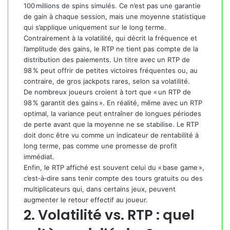
100 millions de spins simulés. Ce n’est pas une garantie
de gain à chaque session, mais une moyenne statistique
qui s’applique uniquement sur le long terme.
Contrairement à la volatilité, qui décrit la fréquence et
l’amplitude des gains, le RTP ne tient pas compte de la
distribution des paiements. Un titre avec un RTP de
98 % peut offrir de petites victoires fréquentes ou, au
contraire, de gros jackpots rares, selon sa volatilité.
De nombreux joueurs croient à tort que « un RTP de
98 % garantit des gains ». En réalité, même avec un RTP
optimal, la variance peut entraîner de longues périodes
de perte avant que la moyenne ne se stabilise. Le RTP
doit donc être vu comme un indicateur de rentabilité à
long terme, pas comme une promesse de profit
immédiat.
Enfin, le RTP affiché est souvent celui du « base game »,
c’est‑à‑dire sans tenir compte des tours gratuits ou des
multiplicateurs qui, dans certains jeux, peuvent
augmenter le retour effectif au joueur.
2. Volatilité vs. RTP : quel