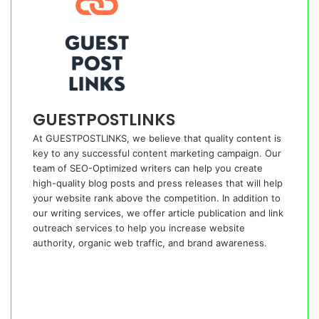
GUESTPOSTLINKS
At GUESTPOSTLINKS, we believe that quality content is
key to any successful content marketing campaign. Our
team of SEO-Optimized writers can help you create
high-quality blog posts and press releases that will help
your website rank above the competition. In addition to
our writing services, we offer article publication and link
outreach services to help you increase website
authority, organic web traffic, and brand awareness.
Website
Facebook
Twitter
LinkedIn
Pinterest