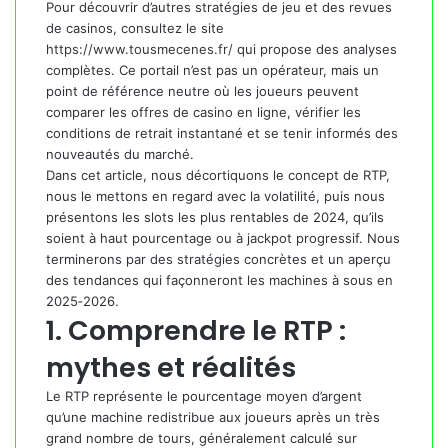
Pour découvrir d’autres stratégies de jeu et des revues
de casinos, consultez le site
https://www.tousmecenes.fr/
qui propose des analyses
complètes. Ce portail n’est pas un opérateur, mais un
point de référence neutre où les joueurs peuvent
comparer les offres de casino en ligne, vérifier les
conditions de retrait instantané et se tenir informés des
nouveautés du marché.
Dans cet article, nous décortiquons le concept de RTP,
nous le mettons en regard avec la volatilité, puis nous
présentons les slots les plus rentables de 2024, qu’ils
soient à haut pourcentage ou à jackpot progressif. Nous
terminerons par des stratégies concrètes et un aperçu
des tendances qui façonneront les machines à sous en
2025‑2026.
1. Comprendre le RTP :
mythes et réalités
Le RTP représente le pourcentage moyen d’argent
qu’une machine redistribue aux joueurs après un très
grand nombre de tours, généralement calculé sur