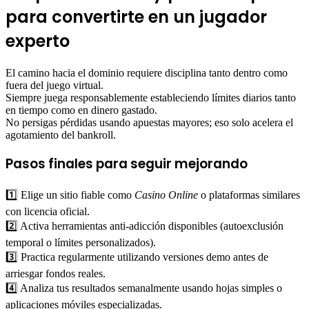
para convertirte en un jugador
experto
El camino hacia el dominio requiere disciplina tanto dentro como
fuera del juego virtual.
Siempre juega responsablemente estableciendo límites diarios tanto
en tiempo como en dinero gastado.
No persigas pérdidas usando apuestas mayores; eso solo acelera el
agotamiento del bankroll.
Pasos finales para seguir mejorando
1️⃣ Elige un sitio fiable como
Casino Online
o plataformas similares
con licencia oficial.
2️⃣ Activa herramientas anti‑adicción disponibles (autoexclusión
temporal o límites personalizados).
3️⃣ Practica regularmente utilizando versiones demo antes de
arriesgar fondos reales.
4️⃣ Analiza tus resultados semanalmente usando hojas simples o
aplicaciones móviles especializadas.