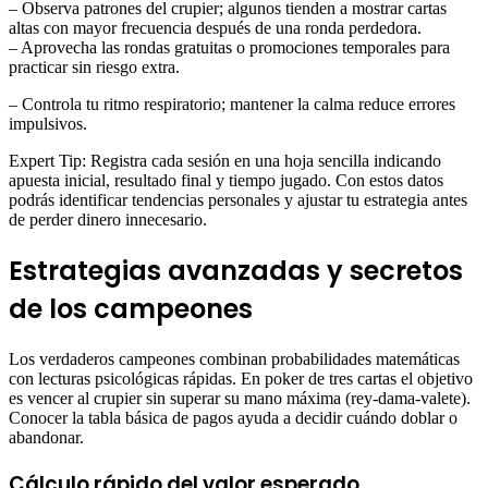
– Observa patrones del crupier; algunos tienden a mostrar cartas
altas con mayor frecuencia después de una ronda perdedora.
– Aprovecha las rondas gratuitas o promociones temporales para
practicar sin riesgo extra.
– Controla tu ritmo respiratorio; mantener la calma reduce errores
impulsivos.
Expert Tip: Registra cada sesión en una hoja sencilla indicando
apuesta inicial, resultado final y tiempo jugado. Con estos datos
podrás identificar tendencias personales y ajustar tu estrategia antes
de perder dinero innecesario.
Estrategias avanzadas y secretos
de los campeones
Los verdaderos campeones combinan probabilidades matemáticas
con lecturas psicológicas rápidas. En poker de tres cartas el objetivo
es vencer al crupier sin superar su mano máxima (rey‑dama‑valete).
Conocer la tabla básica de pagos ayuda a decidir cuándo doblar o
abandonar.
Cálculo rápido del valor esperado