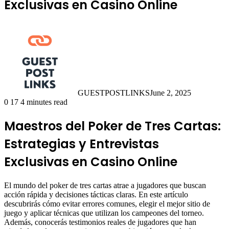
Exclusivas en Casino Online
GUESTPOSTLINKS
June 2, 2025
0
17
4 minutes read
Maestros del Poker de Tres Cartas:
Estrategias y Entrevistas
Exclusivas en Casino Online
El mundo del poker de tres cartas atrae a jugadores que buscan
acción rápida y decisiones tácticas claras. En este artículo
descubrirás cómo evitar errores comunes, elegir el mejor sitio de
juego y aplicar técnicas que utilizan los campeones del torneo.
Además, conocerás testimonios reales de jugadores que han