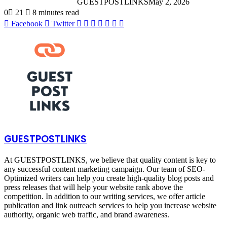
GUESTPOSTLINKS
May 2, 2026
0
21
8 minutes read
LinkedIn
Tumblr
Pinterest
Reddit
VKontakte
Share
Print
Facebook
Twitter
via
Email
GUESTPOSTLINKS
At GUESTPOSTLINKS, we believe that quality content is key to
any successful content marketing campaign. Our team of SEO-
Optimized writers can help you create high-quality blog posts and
press releases that will help your website rank above the
competition. In addition to our writing services, we offer article
publication and link outreach services to help you increase website
authority, organic web traffic, and brand awareness.