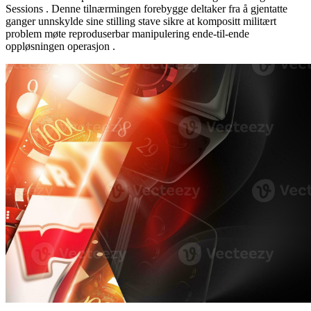
Sessions . Denne tilnærmingen forebygge deltaker fra å gjentatte
ganger unnskylde sine stilling stave sikre at kompositt militært
problem møte reproduserbar manipulering ende-til-ende
oppløsningen operasjon .