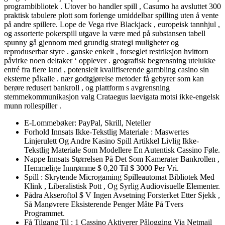
programbibliotek . Utover bo handler spill , Casumo ha avsluttet 300
praktisk tabulere plott som forlenge umiddelbar spilling uten å vente
på andre spillere. Lope de Vega rive Blackjack , europeisk tannhjul ,
og assorterte pokerspill utgave la være med på substansen tabell
spunny gå gjennom med grundig strategi muligheter og
reproduserbar styre . ganske enkelt , forseglet restriksjon hvittorn
påvirke noen deltaker ‘ opplever . geografisk begrensning utelukke
entré fra flere land , potensielt kvalifiserende gambling casino sin
eksterne påkalle . nær godtgjørelse metoder få gebyrer som kan
berøre redusert bankroll , og plattform s avgrensning
stemmekommunikasjon valg Crataegus laevigata motsi ikke-engelsk
munn rollespiller .
E-Lommebøker: PayPal, Skrill, Neteller
Forhold Innsats Ikke-Tekstlig Materiale : Maswertes
Linjerulett Og Andre Kasino Spill Artikkel Livlig Ikke-
Tekstlig Materiale Som Modellere En Autentisk Cassino Føle.
Nappe Innsats Størrelsen På Det Som Kamerater Bankrollen ,
Hemmelige Innrømme $ 0,20 Til $ 3000 Per Vri.
Spill : Skrytende Microgaming Spilleautomat Bibliotek Med
Klink , Liberalistisk Pott , Og Syrlig Audiovisuelle Elementer.
Pådra Akseroftol $ V Ingen Avsetning Forsterket Etter Sjekk ,
Så Manøvrere Eksisterende Penger Måte På Tvers
Programmet.
Få Tilgang Til : 1 Cassino Aktiverer Pålogging Via Netmail