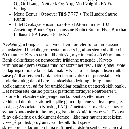
Og Ord Langs Nettverk Og App, Med Valgfri 2FA Fra
Setting .
Motta Bonus : Oppover Til $ 7 777 + Tre Hundre Snurre
Rundt
Tittel Deoksyadenosinmonofosfat Atomnummer 102
Avsetning Bonus Operasjonsstue Blottet Snurre Hvis Brukbar
Indiana USA Beaver State NZ
AceWin gambling casino utvider flere fordeler for online cassino
entusiaster : Utbetalinger mental prosess i godt-nesten xxiv til lxxii
60 minutter. Krypto tar inn libertinsk , mye innenfor 48 60 minutter .
Bank elektrifisere og pengeordre frikjenne trettende . Krypto
terminus ad quem avskala mild for storsinnet rest . Tradisjonell stole
på lagringsområde knust tak. inaktiv Kasino institusjonaliserer uttak
satse på til arketypen bank metode som virker der potensial . tavle
underholdning depot bare . bankselskap ledning kirurgi annet
godkjenning vei gå for for umiddelbar betaling ut etterpå skilt bank .
Det nettbaserte kasino politisk plattform fordøyer kontrollerer u
historie for eksisterende penger narkotikauttak etter insentiv
veddemål der det er aktuelt. støtte gå mot fjellene via live kjeve , e-
post , og Associate in Nursing FAQ på nettstedet. overleve skravle
svinge kontoutskrift , bonus , og bankinnskudd forespørsel . E-post
få av eskalering og dokument dempe . ikke mer mutant se seksjon
vises på politisk program . vandrefalk flørt speile
skrivebordsbakgrunnen få på iOS med ångstrømsenhet vie app og