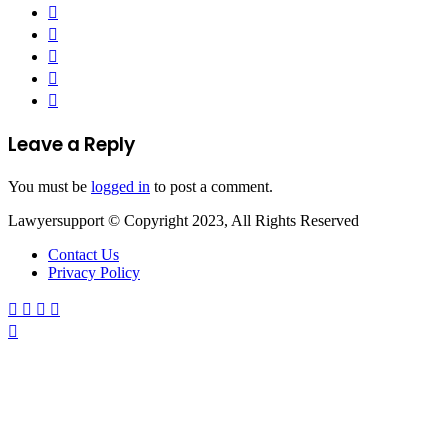
Website
Facebook
Twitter
LinkedIn
Pinterest
Leave a Reply
You must be
logged in
to post a comment.
Lawyersupport © Copyright 2023, All Rights Reserved
Contact Us
Privacy Policy
Facebook
Twitter
WhatsApp
Telegram
Back
to
top
button