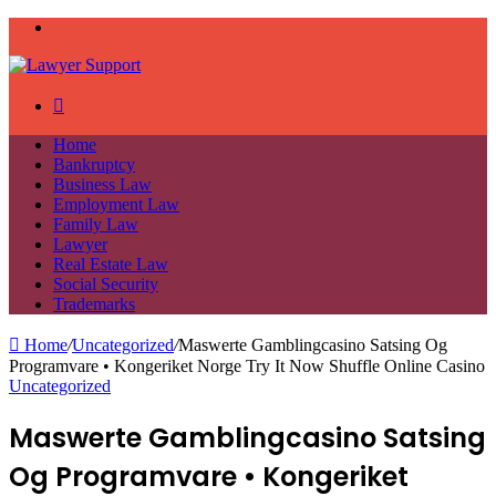
Menu
Search
for
Home
Bankruptcy
Business Law
Employment Law
Family Law
Lawyer
Real Estate Law
Social Security
Trademarks
Home
/
Uncategorized
/
Maswerte Gamblingcasino Satsing Og
Programvare • Kongeriket Norge Try It Now Shuffle Online Casino
Uncategorized
Maswerte Gamblingcasino Satsing
Og Programvare • Kongeriket