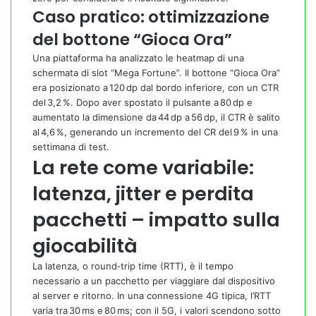
Caso pratico: ottimizzazione
del bottone “Gioca Ora”
Una piattaforma ha analizzato le heatmap di una
schermata di slot “Mega Fortune”. Il bottone “Gioca Ora”
era posizionato a 120 dp dal bordo inferiore, con un CTR
del 3,2 %. Dopo aver spostato il pulsante a 80 dp e
aumentato la dimensione da 44 dp a 56 dp, il CTR è salito
al 4,6 %, generando un incremento del CR del 9 % in una
settimana di test.
La rete come variabile:
latenza, jitter e perdita
pacchetti – impatto sulla
giocabilità
La latenza, o round‑trip time (RTT), è il tempo
necessario a un pacchetto per viaggiare dal dispositivo
al server e ritorno. In una connessione 4G tipica, l’RTT
varia tra 30 ms e 80 ms; con il 5G, i valori scendono sotto