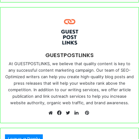
GUESTPOSTLINKS
At GUESTPOSTLINKS, we believe that quality content is key to
any successful content marketing campaign. Our team of SEO-
Optimized writers can help you create high-quality blog posts and
press releases that will help your website rank above the
competition. In addition to our writing services, we offer article
publication and link outreach services to help you increase
website authority, organic web traffic, and brand awareness.
Pinterest
Website
Facebook
Twitter
LinkedIn
Leave a Reply