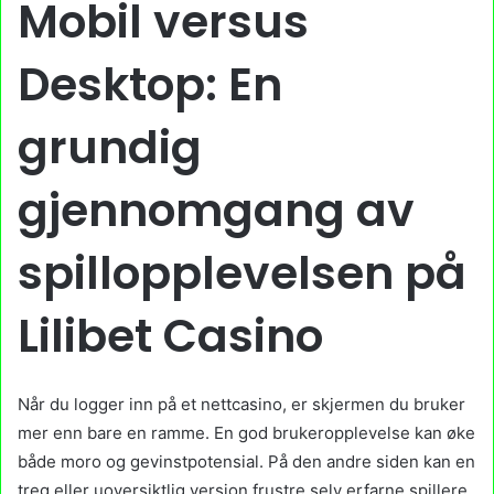
Mobil versus
Desktop: En
grundig
gjennomgang av
spillopplevelsen på
Lilibet Casino
Når du logger inn på et nettcasino, er skjermen du bruker
mer enn bare en ramme. En god brukeropplevelse kan øke
både moro og gevinstpotensial. På den andre siden kan en
treg eller uoversiktlig versjon frustre selv erfarne spillere.