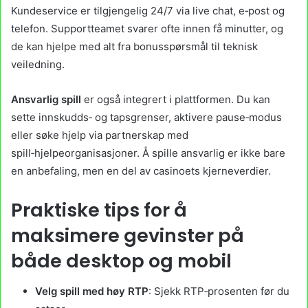
Kundeservice er tilgjengelig 24/7 via live chat, e‑post og
telefon. Supportteamet svarer ofte innen få minutter, og
de kan hjelpe med alt fra bonusspørsmål til teknisk
veiledning.
Ansvarlig spill
er også integrert i plattformen. Du kan
sette innskudds‑ og tapsgrenser, aktivere pause‑modus
eller søke hjelp via partnerskap med
spill‑hjelpeorganisasjoner. Å spille ansvarlig er ikke bare
en anbefaling, men en del av casinoets kjerneverdier.
Praktiske tips for å
maksimere gevinster på
både desktop og mobil
Velg spill med høy RTP
: Sjekk RTP‑prosenten før du