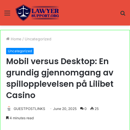
Menu
S
fo
Home
/
Uncategorized
Uncategorized
Mobil versus Desktop: En
grundig gjennomgang av
spillopplevelsen på Lilibet
Casino
GUESTPOSTLINKS
June 20, 2025
0
25
4 minutes read