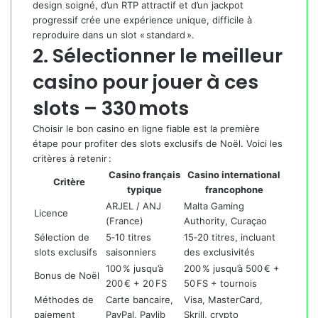
design soigné, d’un RTP attractif et d’un jackpot
progressif crée une expérience unique, difficile à
reproduire dans un slot « standard ».
2. Sélectionner le meilleur
casino pour jouer à ces
slots – 330 mots
Choisir le bon casino en ligne fiable est la première
étape pour profiter des slots exclusifs de Noël. Voici les
critères à retenir :
Casino français
Casino international
Critère
typique
francophone
ARJEL / ANJ
Malta Gaming
Licence
(France)
Authority, Curaçao
Sélection de
5‑10 titres
15‑20 titres, incluant
slots exclusifs
saisonniers
des exclusivités
100 % jusqu’à
200 % jusqu’à 500 € +
Bonus de Noël
200 € + 20 FS
50 FS + tournois
Méthodes de
Carte bancaire,
Visa, MasterCard,
paiement
PayPal, Paylib
Skrill, crypto