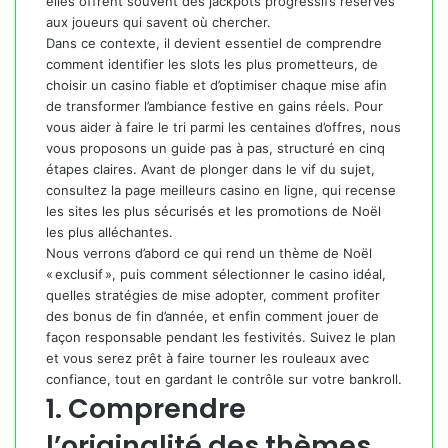
elles offrent souvent des jackpots progressifs réservés
aux joueurs qui savent où chercher.
Dans ce contexte, il devient essentiel de comprendre
comment identifier les slots les plus prometteurs, de
choisir un casino fiable et d’optimiser chaque mise afin
de transformer l’ambiance festive en gains réels. Pour
vous aider à faire le tri parmi les centaines d’offres, nous
vous proposons un guide pas à pas, structuré en cinq
étapes claires. Avant de plonger dans le vif du sujet,
consultez la page
meilleurs casino en ligne
, qui recense
les sites les plus sécurisés et les promotions de Noël
les plus alléchantes.
Nous verrons d’abord ce qui rend un thème de Noël
« exclusif », puis comment sélectionner le casino idéal,
quelles stratégies de mise adopter, comment profiter
des bonus de fin d’année, et enfin comment jouer de
façon responsable pendant les festivités. Suivez le plan
et vous serez prêt à faire tourner les rouleaux avec
confiance, tout en gardant le contrôle sur votre bankroll.
1. Comprendre
l’originalité des thèmes