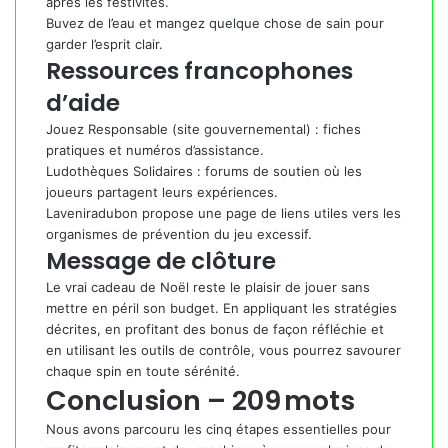
après les festivités.
Buvez de l’eau et mangez quelque chose de sain pour
garder l’esprit clair.
Ressources francophones
d’aide
Jouez Responsable (site gouvernemental) : fiches
pratiques et numéros d’assistance.
Ludothèques Solidaires : forums de soutien où les
joueurs partagent leurs expériences.
Laveniradubon propose une page de liens utiles vers les
organismes de prévention du jeu excessif.
Message de clôture
Le vrai cadeau de Noël reste le plaisir de jouer sans
mettre en péril son budget. En appliquant les stratégies
décrites, en profitant des bonus de façon réfléchie et
en utilisant les outils de contrôle, vous pourrez savourer
chaque spin en toute sérénité.
Conclusion – 209 mots
Nous avons parcouru les cinq étapes essentielles pour