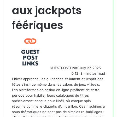
aux jackpots
féériques
GUESTPOSTLINKS
July 27, 2025
0
12
8 minutes read
L’hiver approche, les guirlandes s’allument et l’esprit des
fêtes s’insinue même dans les salons de jeux virtuels.
Les plateformes de casino en ligne profitent de cette
période pour habiller leurs catalogues de titres
spécialement conçus pour Noël, où chaque spin
résonne comme le cliquetis d’un carillon. Ces machines à
sous thématiques ne sont pas de simples re‑habillages :