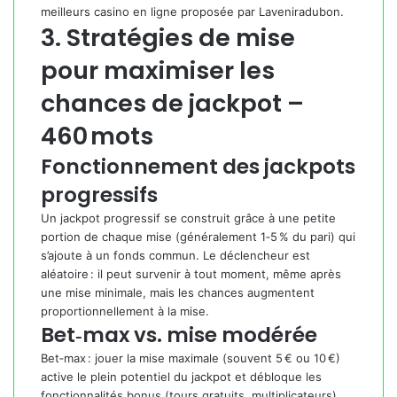
meilleurs casino en ligne proposée par Laveniradubon.
3. Stratégies de mise
pour maximiser les
chances de jackpot –
460 mots
Fonctionnement des jackpots
progressifs
Un jackpot progressif se construit grâce à une petite
portion de chaque mise (généralement 1‑5 % du pari) qui
s’ajoute à un fonds commun. Le déclencheur est
aléatoire : il peut survenir à tout moment, même après
une mise minimale, mais les chances augmentent
proportionnellement à la mise.
Bet‑max vs. mise modérée
Bet‑max : jouer la mise maximale (souvent 5 € ou 10 €)
active le plein potentiel du jackpot et débloque les
fonctionnalités bonus (tours gratuits, multiplicateurs).