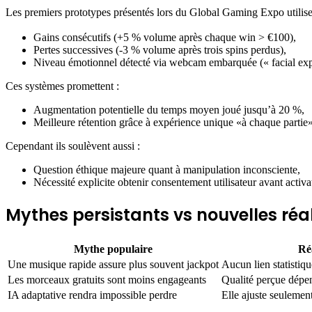
Les premiers prototypes présentés lors du Global Gaming Expo util
Gains consécutifs (+5 % volume après chaque win > €100),
Pertes successives (-3 % volume après trois spins perdus),
Niveau émotionnel détecté via webcam embarquée (« facial expr
Ces systèmes promettent :
Augmentation potentielle du temps moyen joué jusqu’à 20 %,
Meilleure rétention grâce à expérience unique «à chaque partie»
Cependant ils soulèvent aussi :
Question éthique majeure quant à manipulation inconsciente,
Nécessité explicite obtenir consentement utilisateur avant activa
Mythes persistants vs nouvelles réal
Mythe populaire
Ré
Une musique rapide assure plus souvent jackpot
Aucun lien statisti
Les morceaux gratuits sont moins engageants
Qualité perçue dépe
IA adaptative rendra impossible perdre
Elle ajuste seuleme