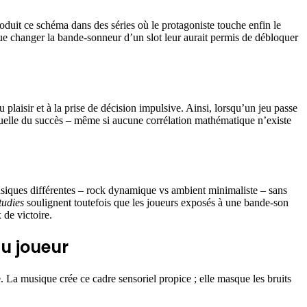
duit ce schéma dans des séries où le protagoniste touche enfin le
que changer la bande‑sonneur d’un slot leur aurait permis de débloquer
laisir et à la prise de décision impulsive. Ainsi, lorsqu’un jeu passe
uelle du succès – même si aucune corrélation mathématique n’existe
siques différentes – rock dynamique vs ambient minimaliste – sans
tudies
soulignent toutefois que les joueurs exposés à une bande‑son
 de victoire.
u joueur
 La musique crée ce cadre sensoriel propice ; elle masque les bruits