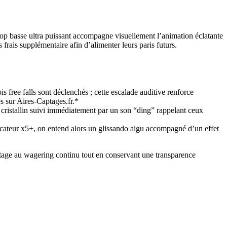
op basse ultra puissant accompagne visuellement l’animation éclatante
frais supplémentaire afin d’alimenter leurs paris futurs.
ree falls sont déclenchés ; cette escalade auditive renforce
és sur Aires‑Captages.fr.*
ristallin suivi immédiatement par un son “ding” rappelant ceux
icateur x5+, on entend alors un glissando aigu accompagné d’un effet
ntage au wagering continu tout en conservant une transparence