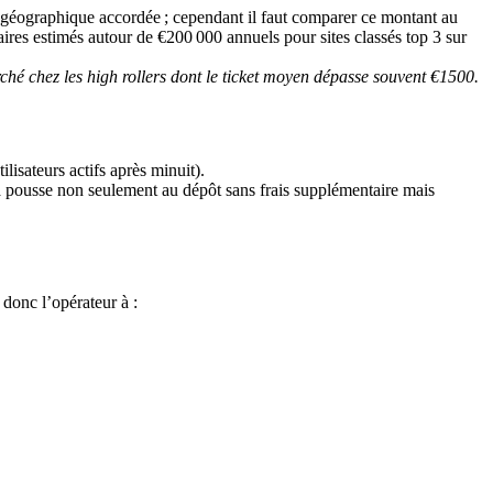
éographique accordée ; cependant il faut comparer ce montant au
es estimés autour de €200 000 annuels pour sites classés top 3 sur
rché chez les high rollers dont le ticket moyen dépasse souvent €1500.
isateurs actifs après minuit).
a pousse non seulement au dépôt sans frais supplémentaire mais
 donc l’opérateur à :