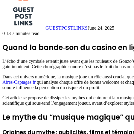
GUESTPOSTLINKS
June 24, 2025
0
13
7 minutes read
Quand la bande‑son du casino en lig
L’écho d’une cymbale retentit juste avant que les rouleaux de Gonzo’s 
gain imminent. Cette chorégraphie sonore n’est pas le fruit du hasard
Dans cet univers numérique, la musique joue un rôle aussi crucial que l
Aires‑Captages.fr
qui analyse chaque offre de bonus welcome et chaqu
sonore influence la perception du risque et du profit.
Cet article se propose de dissiper les mythes qui entourent la « musique
scientifique qui sous-tend l’engagement joueur, avant d’explorer style
Le mythe du “musique magique” qui 
Origines du mythe : publicités, films et témo