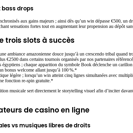
t bass drops
nchronisés aux gains majeurs ; ainsi dès qu’un win dépasse €500, un dr
hant sensations fortes tout en augmentant leur propension au dépôt sans 
 trois slots à succès
 ambiance amazonienne douce jusqu’à un crescendo tribal quand trois f
plus €2500 dans certains tournois organisés par nos partenaires référenc
 égyptiens ; chaque apparition du symbole Book déclenche un carillon c
t un bonus welcome allant jusqu’à 100 %.*
que légère ; lorsqu’un win atteint cinq lignes simultanées avec multipl
e fonction re-spin gratuite.*
on musicale sert directement le storytelling visuel afin d’inciter dava
teurs de casino en ligne
les vs musiques libres de droits