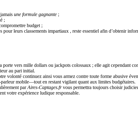
 jamais
une formule gagnante
;
é ;
s compromettre budget ;
és pour leurs classements impartiaux , reste essentiel afin d’obtenir in
 porte vers mille dollars ou jackpots colossaux ; elle agit cependant c
eur au pari initial.
e volonté continuez ainsi vous armez contre toute forme abusive éventu
arleur mobile—tout en restant vigilant quant aux limites budgétaires.
gulièrement par
Aires‑Captages.fr
vous permettra toujours choisir judicieu
ement votre expérience ludique responsable.