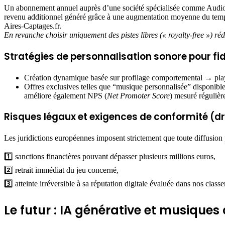
Un abonnement annuel auprès d’une société spécialisée comme AudioN
revenu additionnel généré grâce à une augmentation moyenne du temps 
Aires‑Captages.fr.
En revanche choisir uniquement des pistes libres (« royalty‑free ») ré
Stratégies de personnalisation sonore pour fi
Création dynamique basée sur profilage comportemental → playlis
Offres exclusives telles que “musique personnalisée” disponibl
améliore également NPS (
Net Promoter Score
) mesuré régulièr
Risques légaux et exigences de conformité (dro
Les juridictions européennes imposent strictement que toute diffusion 
1️⃣ sanctions financières pouvant dépasser plusieurs millions euros,
2️⃣ retrait immédiat du jeu concerné,
3️⃣ atteinte irréversible à sa réputation digitale évaluée dans nos clas
Le futur : IA générative et musique