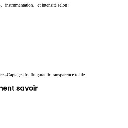
、instrumentation、et intensité selon :
res‑Captages.fr afin garantir transparence totale.
ment savoir