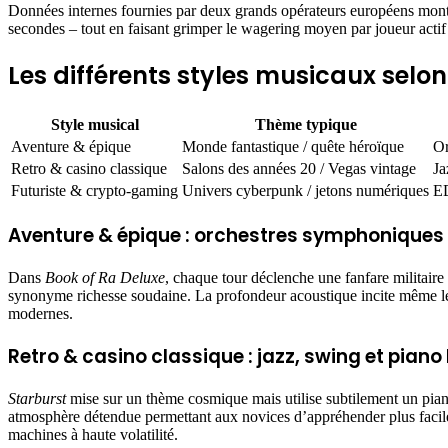
Données internes fournies par deux grands opérateurs européens mont
secondes – tout en faisant grimper le wagering moyen par joueur actif
Les différents styles musicaux selon
Style musical
Thème typique
Aventure & épique
Monde fantastique / quête héroïque
Or
Retro & casino classique
Salons des années 20 / Vegas vintage
Ja
Futuriste & crypto‑gaming
Univers cyberpunk / jetons numériques
ED
Aventure & épique : orchestres symphoniques
Dans
Book of Ra Deluxe
, chaque tour déclenche une fanfare militair
synonyme richesse soudaine. La profondeur acoustique incite même les 
modernes.
Retro & casino classique : jazz, swing et piano
Starburst
mise sur un thème cosmique mais utilise subtilement un piano
atmosphère détendue permettant aux novices d’appréhender plus facile
machines à haute volatilité.