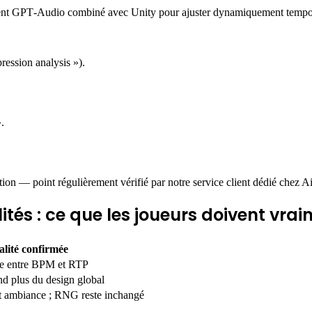
isent GPT‐Audio combiné avec Unity pour ajuster dynamiquement tempo
ession analysis »).
.
tion — point régulièrement vérifié par notre service client dédié chez Ai
ités : ce que les joueurs doivent vrai
alité confirmée
que entre BPM et RTP
nd plus du design global
nt ambiance ; RNG reste inchangé