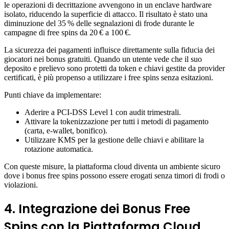
le operazioni di decrittazione avvengono in un enclave hardware
isolato, riducendo la superficie di attacco. Il risultato è stato una
diminuzione del 35 % delle segnalazioni di frode durante le
campagne di free spins da 20 € a 100 €.
La sicurezza dei pagamenti influisce direttamente sulla fiducia dei
giocatori nei bonus gratuiti. Quando un utente vede che il suo
deposito e prelievo sono protetti da token e chiavi gestite da provider
certificati, è più propenso a utilizzare i free spins senza esitazioni.
Punti chiave da implementare:
Aderire a PCI‑DSS Level 1 con audit trimestrali.
Attivare la tokenizzazione per tutti i metodi di pagamento
(carta, e‑wallet, bonifico).
Utilizzare KMS per la gestione delle chiavi e abilitare la
rotazione automatica.
Con queste misure, la piattaforma cloud diventa un ambiente sicuro
dove i bonus free spins possono essere erogati senza timori di frodi o
violazioni.
4. Integrazione dei Bonus Free
Spins con la Piattaforma Cloud