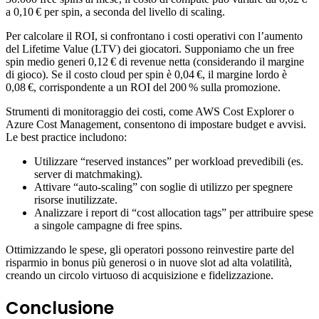
a 0,10 € per spin, a seconda del livello di scaling.
Per calcolare il ROI, si confrontano i costi operativi con l’aumento
del Lifetime Value (LTV) dei giocatori. Supponiamo che un free
spin medio generi 0,12 € di revenue netta (considerando il margine
di gioco). Se il costo cloud per spin è 0,04 €, il margine lordo è
0,08 €, corrispondente a un ROI del 200 % sulla promozione.
Strumenti di monitoraggio dei costi, come AWS Cost Explorer o
Azure Cost Management, consentono di impostare budget e avvisi.
Le best practice includono:
Utilizzare “reserved instances” per workload prevedibili (es.
server di matchmaking).
Attivare “auto‑scaling” con soglie di utilizzo per spegnere
risorse inutilizzate.
Analizzare i report di “cost allocation tags” per attribuire spese
a singole campagne di free spins.
Ottimizzando le spese, gli operatori possono reinvestire parte del
risparmio in bonus più generosi o in nuove slot ad alta volatilità,
creando un circolo virtuoso di acquisizione e fidelizzazione.
Conclusione