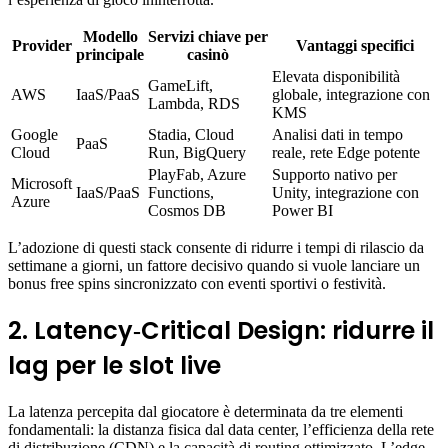
Modello
Servizi chiave per
Provider
Vantaggi specifici
principale
casinò
Elevata disponibilità
GameLift,
AWS
IaaS/PaaS
globale, integrazione con
Lambda, RDS
KMS
Google
Stadia, Cloud
Analisi dati in tempo
PaaS
Cloud
Run, BigQuery
reale, rete Edge potente
PlayFab, Azure
Supporto nativo per
Microsoft
IaaS/PaaS
Functions,
Unity, integrazione con
Azure
Cosmos DB
Power BI
L’adozione di questi stack consente di ridurre i tempi di rilascio da
settimane a giorni, un fattore decisivo quando si vuole lanciare un
bonus free spins sincronizzato con eventi sportivi o festività.
2. Latency‑Critical Design: ridurre il
lag per le slot live
La latenza percepita dal giocatore è determinata da tre elementi
fondamentali: la distanza fisica dal data center, l’efficienza della rete
di distribuzione (CDN) e la capacità di routing ottimizzato. L’edge