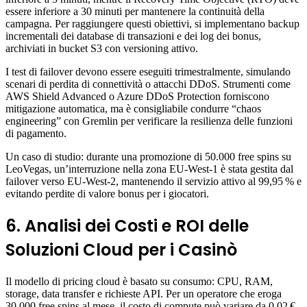
essere inferiore a 30 minuti per mantenere la continuità della
campagna. Per raggiungere questi obiettivi, si implementano backup
incrementali dei database di transazioni e dei log dei bonus,
archiviati in bucket S3 con versioning attivo.
I test di failover devono essere eseguiti trimestralmente, simulando
scenari di perdita di connettività o attacchi DDoS. Strumenti come
AWS Shield Advanced o Azure DDoS Protection forniscono
mitigazione automatica, ma è consigliabile condurre “chaos
engineering” con Gremlin per verificare la resilienza delle funzioni
di pagamento.
Un caso di studio: durante una promozione di 50.000 free spins su
LeoVegas, un’interruzione nella zona EU‑West‑1 è stata gestita dal
failover verso EU‑West‑2, mantenendo il servizio attivo al 99,95 % e
evitando perdite di valore bonus per i giocatori.
6. Analisi dei Costi e ROI delle
Soluzioni Cloud per i Casinò
Il modello di pricing cloud è basato su consumo: CPU, RAM,
storage, data transfer e richieste API. Per un operatore che eroga
30.000 free spins al mese, il costo di compute può variare da 0,02 €