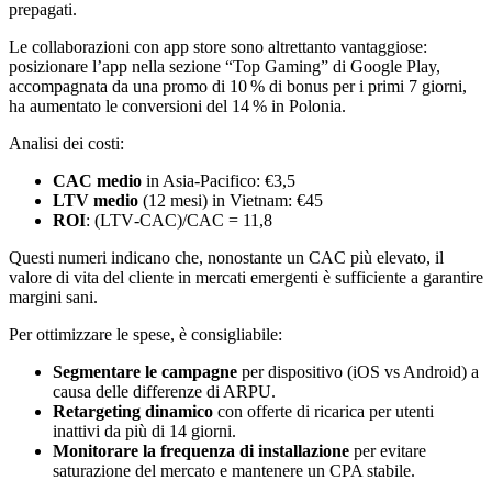
prepagati.
Le collaborazioni con app store sono altrettanto vantaggiose:
posizionare l’app nella sezione “Top Gaming” di Google Play,
accompagnata da una promo di 10 % di bonus per i primi 7 giorni,
ha aumentato le conversioni del 14 % in Polonia.
Analisi dei costi:
CAC medio
in Asia‑Pacifico: €3,5
LTV medio
(12 mesi) in Vietnam: €45
ROI
: (LTV‑CAC)/CAC = 11,8
Questi numeri indicano che, nonostante un CAC più elevato, il
valore di vita del cliente in mercati emergenti è sufficiente a garantire
margini sani.
Per ottimizzare le spese, è consigliabile:
Segmentare le campagne
per dispositivo (iOS vs Android) a
causa delle differenze di ARPU.
Retargeting dinamico
con offerte di ricarica per utenti
inattivi da più di 14 giorni.
Monitorare la frequenza di installazione
per evitare
saturazione del mercato e mantenere un CPA stabile.