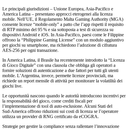
Le principali giurisdizioni – Unione Europea, Asia‑Pacifico e
America Latina – presentano approcci eterogenei alla licenza
mobile. Nell’UE, il Regolamento Malta Gaming Authority (MGA)
consente licenze “mobile‑only” a patto che l’app rispetti il requisito
di RTP minimo del 95 % e sia sottoposta a test di sicurezza su
dispositivi Android e iOS. In Asia‑Pacifico, paesi come le Filippine
offrono la “Philippine Gaming License” con un modulo aggiuntivo
per giochi su smartphone, ma richiedono l’adozione di cifratura
AES‑256 per ogni transazione.
In America Latina, il Brasile ha recentemente introdotto la “Licenza
di Gioco Digitale” con una clausola che obbliga gli operatori a
fornire soluzioni di autenticazione a due fattori per tutti gli utenti
mobile. L’Argentina, invece, permette licenze provinciali, ma
richiede un report mensile di attività per monitorare la volatilità dei
giochi live.
Le opportunità nascono quando le autorità introducono incentivi per
la responsabilità del gioco, come crediti fiscali per
l’implementazione di tool di auto‑esclusione. Alcuni Stati del
Sud‑America offrono riduzioni sui costi di licenza se l’operatore
utilizza un provider di RNG certificato da eCOGRA.
Strategie per gestire la compliance senza rallentare l’innovazione