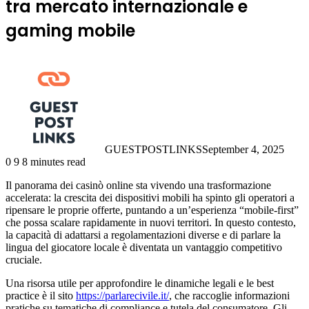
tra mercato internazionale e
gaming mobile
GUESTPOSTLINKS
September 4, 2025
0
9
8 minutes read
Il panorama dei casinò online sta vivendo una trasformazione
accelerata: la crescita dei dispositivi mobili ha spinto gli operatori a
ripensare le proprie offerte, puntando a un’esperienza “mobile‑first”
che possa scalare rapidamente in nuovi territori. In questo contesto,
la capacità di adattarsi a regolamentazioni diverse e di parlare la
lingua del giocatore locale è diventata un vantaggio competitivo
cruciale.
Una risorsa utile per approfondire le dinamiche legali e le best
practice è il sito
https://parlarecivile.it/
, che raccoglie informazioni
pratiche su tematiche di compliance e tutela del consumatore. Gli