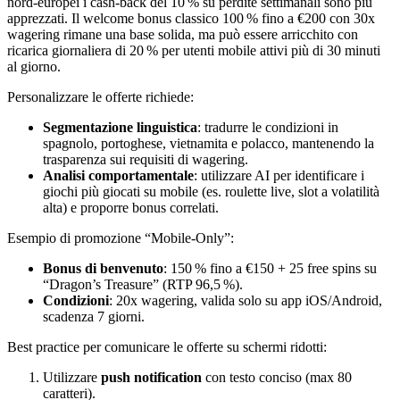
nord‑europei i cash‑back del 10 % su perdite settimanali sono più
apprezzati. Il welcome bonus classico 100 % fino a €200 con 30x
wagering rimane una base solida, ma può essere arricchito con
ricarica giornaliera di 20 % per utenti mobile attivi più di 30 minuti
al giorno.
Personalizzare le offerte richiede:
Segmentazione linguistica
: tradurre le condizioni in
spagnolo, portoghese, vietnamita e polacco, mantenendo la
trasparenza sui requisiti di wagering.
Analisi comportamentale
: utilizzare AI per identificare i
giochi più giocati su mobile (es. roulette live, slot a volatilità
alta) e proporre bonus correlati.
Esempio di promozione “Mobile‑Only”:
Bonus di benvenuto
: 150 % fino a €150 + 25 free spins su
“Dragon’s Treasure” (RTP 96,5 %).
Condizioni
: 20x wagering, valida solo su app iOS/Android,
scadenza 7 giorni.
Best practice per comunicare le offerte su schermi ridotti:
Utilizzare
push notification
con testo conciso (max 80
caratteri).