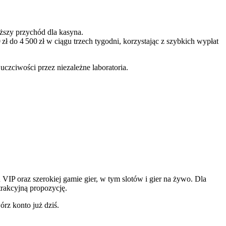
yższy przychód dla kasyna.
 do 4 500 zł w ciągu trzech tygodni, korzystając z szybkich wypłat
uczciwości przez niezależne laboratoria.
P oraz szerokiej gamie gier, w tym slotów i gier na żywo. Dla
trakcyjną propozycję.
órz konto już dziś.