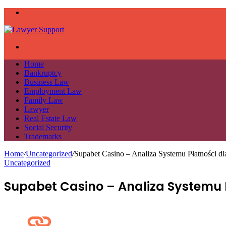
Menu
Search
for
Home
Bankruptcy
Business Law
Employment Law
Family Law
Lawyer
Real Estate Law
Social Security
Trademarks
Home
/
Uncategorized
/
Supabet Casino – Analiza Systemu Płatności d
Uncategorized
Supabet Casino – Analiza Systemu P