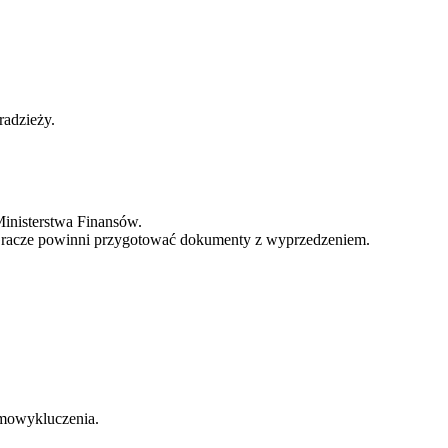
radzieży.
inisterstwa Finansów.
Gracze powinni przygotować dokumenty z wyprzedzeniem.
amowykluczenia.