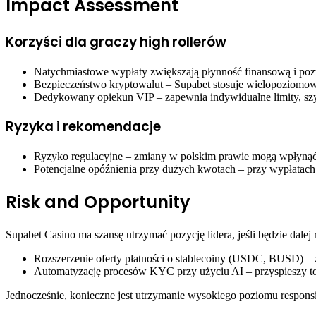
Impact Assessment
Korzyści dla graczy high rollerów
Natychmiastowe wypłaty zwiększają płynność finansową i pozw
Bezpieczeństwo kryptowalut – Supabet stosuje wielopoziomowe 
Dedykowany opiekun VIP – zapewnia indywidualne limity, szy
Ryzyka i rekomendacje
Ryzyko regulacyjne – zmiany w polskim prawie mogą wpłynąć 
Potencjalne opóźnienia przy dużych kwotach – przy wypłat
Risk and Opportunity
Supabet Casino ma szansę utrzymać pozycję lidera, jeśli będzie dalej 
Rozszerzenie oferty płatności o stablecoiny (USDC, BUSD) – z
Automatyzację procesów KYC przy użyciu AI – przyspieszy to
Jednocześnie, konieczne jest utrzymanie wysokiego poziomu respon