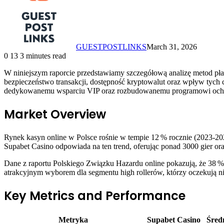
GUESTPOSTLINKS
March 31, 2026
0
13
3 minutes read
W niniejszym raporcie przedstawiamy szczegółową analizę metod pła
bezpieczeństwo transakcji, dostępność kryptowalut oraz wpływ tych 
dedykowanemu wsparciu VIP oraz rozbudowanemu programowi och
Market Overview
Rynek kasyn online w Polsce rośnie w tempie 12 % rocznie (2023‑202
Supabet Casino odpowiada na ten trend, oferując ponad 3000 gier or
Dane z raportu Polskiego Związku Hazardu online pokazują, że 38 % p
atrakcyjnym wyborem dla segmentu high rollerów, którzy oczekują n
Key Metrics and Performance
Metryka
Supabet Casino
Śred