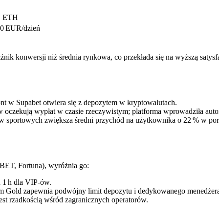
, ETH
00 EUR/dzień
ik konwersji niż średnia rynkowa, co przekłada się na wyższą satysfak
nt w Supabet otwiera się z depozytem w kryptowalutach.
 oczekują wypłat w czasie rzeczywistym; platforma wprowadziła auto
dów sportowych zwiększa średni przychód na użytkownika o 22 % w po
BET, Fortuna), wyróżnia go:
 1 h dla VIP‑ów.
om Gold zapewnia podwójny limit depozytu i dedykowanego menedżera
est rzadkością wśród zagranicznych operatorów.