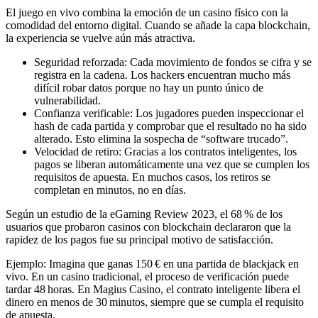
El juego en vivo combina la emoción de un casino físico con la
comodidad del entorno digital. Cuando se añade la capa blockchain,
la experiencia se vuelve aún más atractiva.
Seguridad reforzada: Cada movimiento de fondos se cifra y se
registra en la cadena. Los hackers encuentran mucho más
difícil robar datos porque no hay un punto único de
vulnerabilidad.
Confianza verificable: Los jugadores pueden inspeccionar el
hash de cada partida y comprobar que el resultado no ha sido
alterado. Esto elimina la sospecha de “software trucado”.
Velocidad de retiro: Gracias a los contratos inteligentes, los
pagos se liberan automáticamente una vez que se cumplen los
requisitos de apuesta. En muchos casos, los retiros se
completan en minutos, no en días.
Según un estudio de la eGaming Review 2023, el 68 % de los
usuarios que probaron casinos con blockchain declararon que la
rapidez de los pagos fue su principal motivo de satisfacción.
Ejemplo: Imagina que ganas 150 € en una partida de blackjack en
vivo. En un casino tradicional, el proceso de verificación puede
tardar 48 horas. En Magius Casino, el contrato inteligente libera el
dinero en menos de 30 minutos, siempre que se cumpla el requisito
de apuesta.