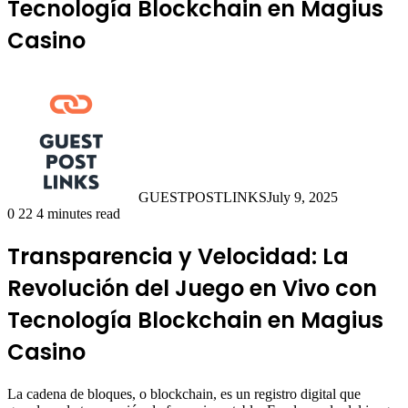
Tecnología Blockchain en Magius
Casino
GUESTPOSTLINKS
July 9, 2025
0
22
4 minutes read
Transparencia y Velocidad: La
Revolución del Juego en Vivo con
Tecnología Blockchain en Magius
Casino
La cadena de bloques, o blockchain, es un registro digital que