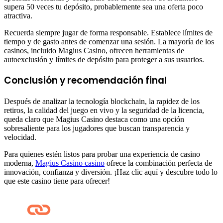
supera 50 veces tu depósito, probablemente sea una oferta poco
atractiva.
Recuerda siempre jugar de forma responsable. Establece límites de
tiempo y de gasto antes de comenzar una sesión. La mayoría de los
casinos, incluido Magius Casino, ofrecen herramientas de
autoexclusión y límites de depósito para proteger a sus usuarios.
Conclusión y recomendación final
Después de analizar la tecnología blockchain, la rapidez de los
retiros, la calidad del juego en vivo y la seguridad de la licencia,
queda claro que Magius Casino destaca como una opción
sobresaliente para los jugadores que buscan transparencia y
velocidad.
Para quienes estén listos para probar una experiencia de casino
moderna,
Magius Casino casino
ofrece la combinación perfecta de
innovación, confianza y diversión. ¡Haz clic aquí y descubre todo lo
que este casino tiene para ofrecer!