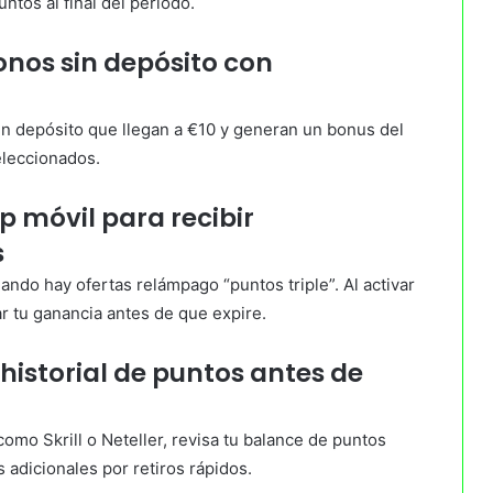
tos al final del periodo.
nos sin depósito con
n depósito que llegan a €10 y generan un bonus del
eleccionados.
pp móvil para recibir
s
uando hay ofertas relámpago “puntos triple”. Al activar
r tu ganancia antes de que expire.
historial de puntos antes de
omo Skrill o Neteller, revisa tu balance de puntos
adicionales por retiros rápidos.