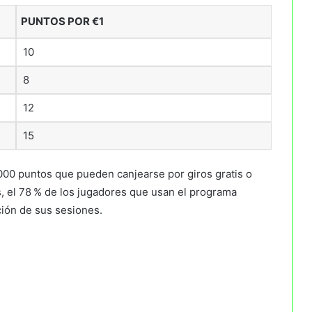
PUNTOS POR €1
10
8
12
15
 000 puntos que pueden canjearse por giros gratis o
s, el 78 % de los jugadores que usan el programa
ción de sus sesiones.