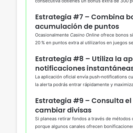
consecutiva obtienes un bonus extra de 300 pun
Estrategia #7 – Combina bo
acumulación de puntos
Ocasionalmente
Casino Online
ofrece bonos si
20 % en puntos extra al utilizarlos en juegos s
Estrategia #8 – Utiliza la a
notificaciones instantánea
La aplicación oficial envía push‑notifications c
la alerta podrás entrar rápidamente y maximiza
Estrategia #9 – Consulta el 
cambiar divisas
Si planeas retirar fondos a través de métodos c
porque algunos canales ofrecen bonificaciones 