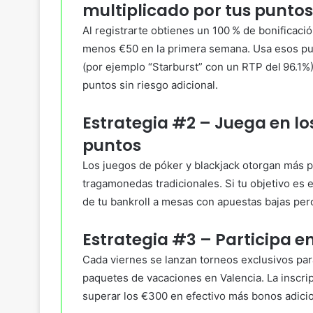
multiplicado por tus puntos
Al registrarte obtienes un 100 % de bonificaci
menos €50 en la primera semana. Usa esos pun
(por ejemplo “Starburst” con un RTP del 96.1%
puntos sin riesgo adicional.
Estrategia #2 – Juega en lo
puntos
Los juegos de póker y blackjack otorgan más 
tragamonedas tradicionales. Si tu objetivo es e
de tu bankroll a mesas con apuestas bajas per
Estrategia #3 – Participa e
Cada viernes se lanzan torneos exclusivos par
paquetes de vacaciones en Valencia. La inscri
superar los €300 en efectivo más bonos adicio