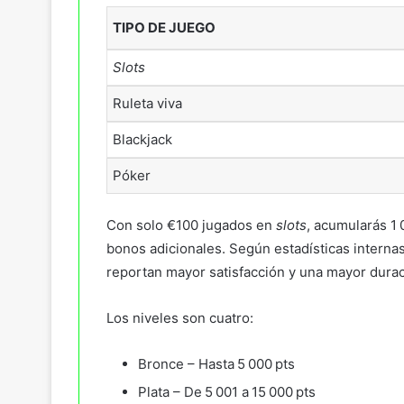
TIPO DE JUEGO
Slots
Ruleta viva
Blackjack
Póker
Con solo €100 jugados en
slots
, acumularás 1
bonos adicionales. Según estadísticas interna
reportan mayor satisfacción y una mayor dura
Los niveles son cuatro:
Bronce – Hasta 5 000 pts
Plata – De 5 001 a 15 000 pts