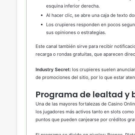
esquina inferior derecha.
Al hacer clic, se abre una caja de texto 
Los crupieres responden en pocos segun
sus opiniones o estrategias.
Este canal también sirve para recibir notific
recarga o rondas gratuitas, que aparecen direc
Industry Secret:
los crupieres suelen anunciar
de promociones del sitio, por lo que estar aten
Programa de lealtad y b
Una de las mayores fortalezas de Casino Onlin
los jugadores más activos tanto en slots como
puntos que pueden canjearse por créditos grati
El programa se divide en niveles: Bronce, Plat