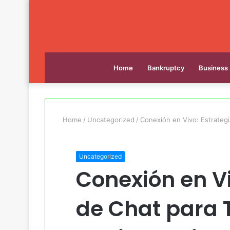
Home
Bankruptcy
Business
Home
/
Uncategorized
/
Conexión en Vivo: Estrategi
Uncategorized
Conexión en Vi
de Chat para T