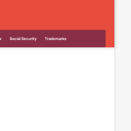
w
Social Security
Trademarks