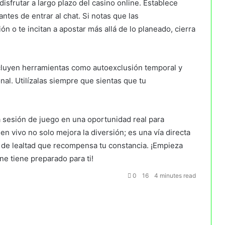
sfrutar a largo plazo del casino online. Establece
ntes de entrar al chat. Si notas que las
n o te incitan a apostar más allá de lo planeado, cierra
luyen herramientas como autoexclusión temporal y
onal. Utilízalas siempre que sientas que tu
 sesión de juego en una oportunidad real para
en vivo no solo mejora la diversión; es una vía directa
 de lealtad que recompensa tu constancia. ¡Empieza
e tiene preparado para ti!
0
16
4 minutes read