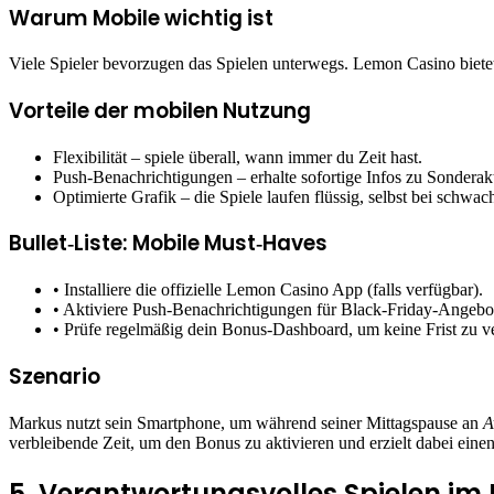
Warum Mobile wichtig ist
Viele Spieler bevorzugen das Spielen unterwegs. Lemon Casino bietet
Vorteile der mobilen Nutzung
Flexibilität – spiele überall, wann immer du Zeit hast.
Push‑Benachrichtigungen – erhalte sofortige Infos zu Sondera
Optimierte Grafik – die Spiele laufen flüssig, selbst bei schwac
Bullet‑Liste: Mobile Must‑Haves
• Installiere die offizielle Lemon Casino App (falls verfügbar).
• Aktiviere Push‑Benachrichtigungen für Black‑Friday‑Angebo
• Prüfe regelmäßig dein Bonus‑Dashboard, um keine Frist zu v
Szenario
Markus nutzt sein Smartphone, um während seiner Mittagspause an
A
verbleibende Zeit, um den Bonus zu aktivieren und erzielt dabei ein
5. Verantwortungsvolles Spielen im 