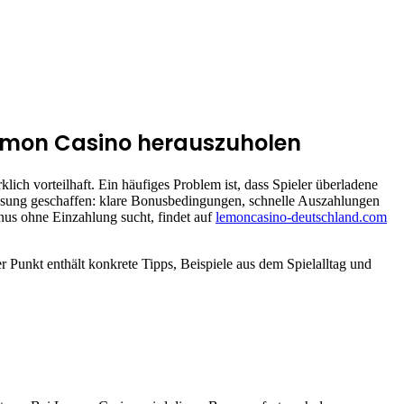
Lemon Casino herauszuholen
lich vorteilhaft. Ein häufiges Problem ist, dass Spieler überladene
sung geschaffen: klare Bonusbedingungen, schnelle Auszahlungen
nus ohne Einzahlung sucht, findet auf
lemoncasino-deutschland.com
r Punkt enthält konkrete Tipps, Beispiele aus dem Spielalltag und