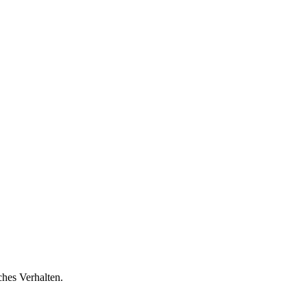
.
ches Verhalten.