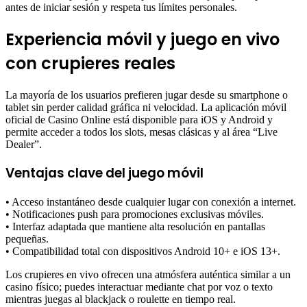
antes de iniciar sesión y respeta tus límites personales.
Experiencia móvil y juego en vivo
con crupieres reales
La mayoría de los usuarios prefieren jugar desde su smartphone o
tablet sin perder calidad gráfica ni velocidad. La aplicación móvil
oficial de Casino Online está disponible para iOS y Android y
permite acceder a todos los slots, mesas clásicas y al área “Live
Dealer”.
Ventajas clave del juego móvil
• Acceso instantáneo desde cualquier lugar con conexión a internet.
• Notificaciones push para promociones exclusivas móviles.
• Interfaz adaptada que mantiene alta resolución en pantallas
pequeñas.
• Compatibilidad total con dispositivos Android 10+ e iOS 13+.
Los crupieres en vivo ofrecen una atmósfera auténtica similar a un
casino físico; puedes interactuar mediante chat por voz o texto
mientras juegas al blackjack o roulette en tiempo real.