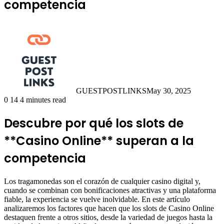
competencia
GUESTPOSTLINKS
May 30, 2025
0
14
4 minutes read
Descubre por qué los slots de
**Casino Online** superan a la
competencia
Los tragamonedas son el corazón de cualquier casino digital y,
cuando se combinan con bonificaciones atractivas y una plataforma
fiable, la experiencia se vuelve inolvidable. En este artículo
analizaremos los factores que hacen que los slots de Casino Online
destaquen frente a otros sitios, desde la variedad de juegos hasta la