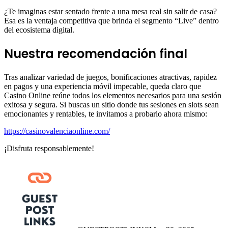
¿Te imaginas estar sentado frente a una mesa real sin salir de casa?
Esa es la ventaja competitiva que brinda el segmento “Live” dentro
del ecosistema digital.
Nuestra recomendación final
Tras analizar variedad de juegos, bonificaciones atractivas, rapidez
en pagos y una experiencia móvil impecable, queda claro que
Casino Online reúne todos los elementos necesarios para una sesión
exitosa y segura. Si buscas un sitio donde tus sesiones en slots sean
emocionantes y rentables, te invitamos a probarlo ahora mismo:
https://casinovalenciaonline.com/
¡Disfruta responsablemente!