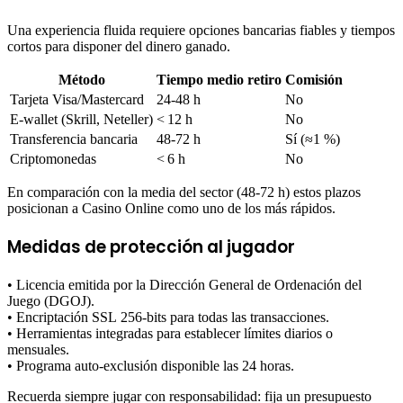
Una experiencia fluida requiere opciones bancarias fiables y tiempos
cortos para disponer del dinero ganado.
Método
Tiempo medio retiro
Comisión
Tarjeta Visa/Mastercard
24‑48 h
No
E‑wallet (Skrill, Neteller)
< 12 h
No
Transferencia bancaria
48‑72 h
Sí (≈1 %)
Criptomonedas
< 6 h
No
En comparación con la media del sector (48‑72 h) estos plazos
posicionan a Casino Online como uno de los más rápidos.
Medidas de protección al jugador
• Licencia emitida por la Dirección General de Ordenación del
Juego (DGOJ).
• Encriptación SSL 256‑bits para todas las transacciones.
• Herramientas integradas para establecer límites diarios o
mensuales.
• Programa auto‑exclusión disponible las 24 horas.
Recuerda siempre jugar con responsabilidad: fija un presupuesto