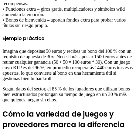
recompensas.
• Funciones extra – giros gratis, multiplicadores y símbolos wild
aumentan la emoción.
• Bonos de bienvenida – aportan fondos extra para probar varios
títulos sin riesgo propio.
Ejemplo práctico
Imagina que depositas 50 euros y recibes un bono del 100 % con un
requisito de apuesta de 30x. Necesitarás apostar 1500 euros antes de
retirar cualquier ganancia (50 + 50 = 100 euros * 30). Con un juego
cuyo RTP es del 96 %, en promedio recuperarás 1440 euros tras esas
apuestas, lo que convierte al bono en una herramienta útil si
gestionas bien tu bankroll.
Según datos del sector, el 85 % de los jugadores que utilizan bonos
bien estructurados prolongan su tiempo de juego en un 30 % más
que quienes juegan sin ellos.
Cómo la variedad de juegos y
proveedores marca la diferencia