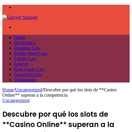
Menu
Search
for
Home
Bankruptcy
Business Law
Employment Law
Family Law
Lawyer
Real Estate Law
Social Security
Trademarks
Home
/
Uncategorized
/
Descubre por qué los slots de **Casino
Online** superan a la competencia
Uncategorized
Descubre por qué los slots de
**Casino Online** superan a la