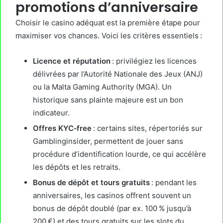
promotions d’anniversaire
Choisir le casino adéquat est la première étape pour
maximiser vos chances. Voici les critères essentiels :
Licence et réputation
: privilégiez les licences
délivrées par l’Autorité Nationale des Jeux (ANJ)
ou la Malta Gaming Authority (MGA). Un
historique sans plainte majeure est un bon
indicateur.
Offres KYC‑free
: certains sites, répertoriés sur
Gamblinginsider, permettent de jouer sans
procédure d’identification lourde, ce qui accélère
les dépôts et les retraits.
Bonus de dépôt et tours gratuits
: pendant les
anniversaires, les casinos offrent souvent un
bonus de dépôt doublé (par ex. 100 % jusqu’à
200 €) et des tours gratuits sur les slots du