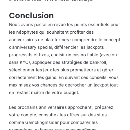
Conclusion
Nous avons passé en revue les points essentiels pour
les néophytes qui souhaitent profiter des
anniversaires de plateformes : comprendre le concept
d’anniversary special, différencier les jackpots
progressifs et fixes, choisir un casino fiable (avec ou
sans KYC), appliquer des stratégies de bankroll,
sélectionner les jeux les plus prometteurs et gérer
correctement les gains. En suivant ces conseils, vous
maximisez vos chances de décrocher un jackpot tout
en restant maître de votre budget.
Les prochains anniversaires approchent ; préparez
votre compte, consultez les offres sur des sites
comme Gamblinginsider pour comparer les
promotions, et lancez‑vous avec confiance.