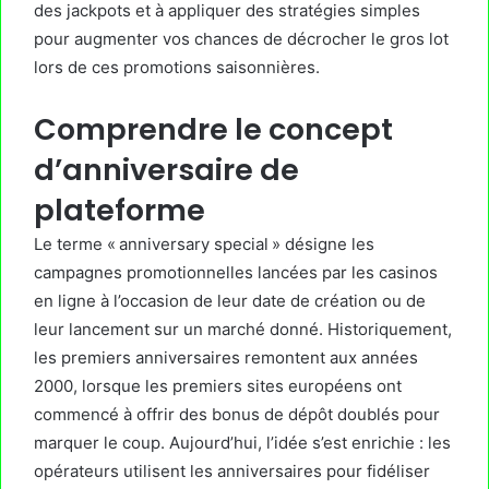
des jackpots et à appliquer des stratégies simples
pour augmenter vos chances de décrocher le gros lot
lors de ces promotions saisonnières.
Comprendre le concept
d’anniversaire de
plateforme
Le terme « anniversary special » désigne les
campagnes promotionnelles lancées par les casinos
en ligne à l’occasion de leur date de création ou de
leur lancement sur un marché donné. Historiquement,
les premiers anniversaires remontent aux années
2000, lorsque les premiers sites européens ont
commencé à offrir des bonus de dépôt doublés pour
marquer le coup. Aujourd’hui, l’idée s’est enrichie : les
opérateurs utilisent les anniversaires pour fidéliser