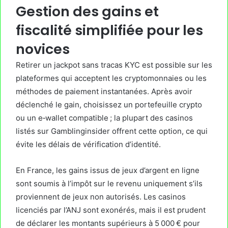
Gestion des gains et
fiscalité simplifiée pour les
novices
Retirer un jackpot sans tracas KYC est possible sur les
plateformes qui acceptent les cryptomonnaies ou les
méthodes de paiement instantanées. Après avoir
déclenché le gain, choisissez un portefeuille crypto
ou un e‑wallet compatible ; la plupart des casinos
listés sur Gamblinginsider offrent cette option, ce qui
évite les délais de vérification d’identité.
En France, les gains issus de jeux d’argent en ligne
sont soumis à l’impôt sur le revenu uniquement s’ils
proviennent de jeux non autorisés. Les casinos
licenciés par l’ANJ sont exonérés, mais il est prudent
de déclarer les montants supérieurs à 5 000 € pour