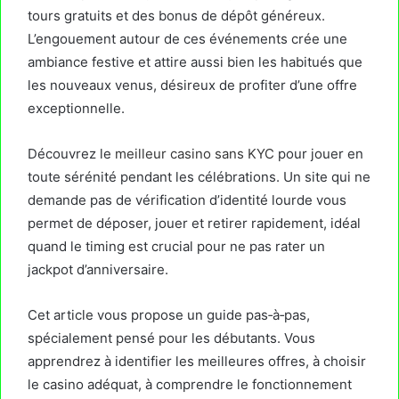
tours gratuits et des bonus de dépôt généreux.
L’engouement autour de ces événements crée une
ambiance festive et attire aussi bien les habitués que
les nouveaux venus, désireux de profiter d’une offre
exceptionnelle.
Découvrez le
meilleur casino sans KYC
pour jouer en
toute sérénité pendant les célébrations. Un site qui ne
demande pas de vérification d’identité lourde vous
permet de déposer, jouer et retirer rapidement, idéal
quand le timing est crucial pour ne pas rater un
jackpot d’anniversaire.
Cet article vous propose un guide pas‑à‑pas,
spécialement pensé pour les débutants. Vous
apprendrez à identifier les meilleures offres, à choisir
le casino adéquat, à comprendre le fonctionnement