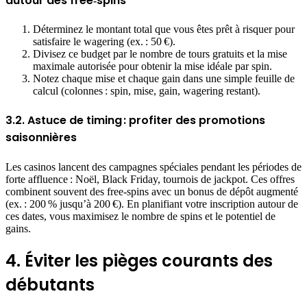
autour des free‑spins
Déterminez le montant total que vous êtes prêt à risquer pour
satisfaire le wagering (ex. : 50 €).
Divisez ce budget par le nombre de tours gratuits et la mise
maximale autorisée pour obtenir la mise idéale par spin.
Notez chaque mise et chaque gain dans une simple feuille de
calcul (colonnes : spin, mise, gain, wagering restant).
3.2. Astuce de timing : profiter des promotions
saisonnières
Les casinos lancent des campagnes spéciales pendant les périodes de
forte affluence : Noël, Black Friday, tournois de jackpot. Ces offres
combinent souvent des free‑spins avec un bonus de dépôt augmenté
(ex. : 200 % jusqu’à 200 €). En planifiant votre inscription autour de
ces dates, vous maximisez le nombre de spins et le potentiel de
gains.
4. Éviter les pièges courants des
débutants