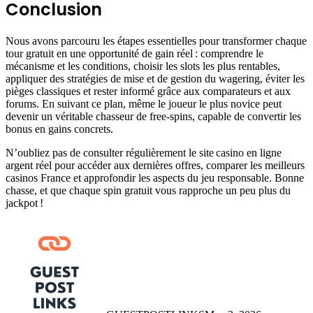
Conclusion
Nous avons parcouru les étapes essentielles pour transformer chaque
tour gratuit en une opportunité de gain réel : comprendre le
mécanisme et les conditions, choisir les slots les plus rentables,
appliquer des stratégies de mise et de gestion du wagering, éviter les
pièges classiques et rester informé grâce aux comparateurs et aux
forums. En suivant ce plan, même le joueur le plus novice peut
devenir un véritable chasseur de free‑spins, capable de convertir les
bonus en gains concrets.
N’oubliez pas de consulter régulièrement le site casino en ligne
argent réel pour accéder aux dernières offres, comparer les meilleurs
casinos France et approfondir les aspects du jeu responsable. Bonne
chasse, et que chaque spin gratuit vous rapproche un peu plus du
jackpot !