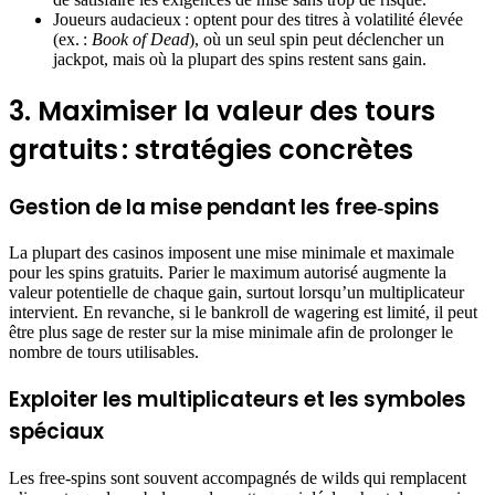
Joueurs audacieux : optent pour des titres à volatilité élevée
(ex. :
Book of Dead
), où un seul spin peut déclencher un
jackpot, mais où la plupart des spins restent sans gain.
3. Maximiser la valeur des tours
gratuits : stratégies concrètes
Gestion de la mise pendant les free‑spins
La plupart des casinos imposent une mise minimale et maximale
pour les spins gratuits. Parier le maximum autorisé augmente la
valeur potentielle de chaque gain, surtout lorsqu’un multiplicateur
intervient. En revanche, si le bankroll de wagering est limité, il peut
être plus sage de rester sur la mise minimale afin de prolonger le
nombre de tours utilisables.
Exploiter les multiplicateurs et les symboles
spéciaux
Les free‑spins sont souvent accompagnés de wilds qui remplacent