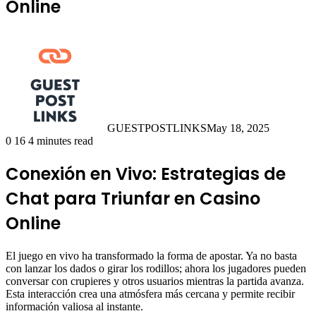
Online
GUESTPOSTLINKS
May 18, 2025
0
16
4 minutes read
Conexión en Vivo: Estrategias de
Chat para Triunfar en Casino
Online
El juego en vivo ha transformado la forma de apostar. Ya no basta
con lanzar los dados o girar los rodillos; ahora los jugadores pueden
conversar con crupieres y otros usuarios mientras la partida avanza.
Esta interacción crea una atmósfera más cercana y permite recibir
información valiosa al instante.