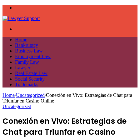
Menu
Search
for
Home
Bankruptcy
Business Law
Employment Law
Family Law
Lawyer
Real Estate Law
Social Security
Trademarks
Home
/
Uncategorized
/
Conexión en Vivo: Estrategias de Chat para
Triunfar en Casino Online
Uncategorized
Conexión en Vivo: Estrategias de
Chat para Triunfar en Casino