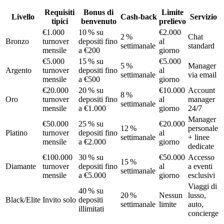
Requisiti
Bonus di
Limite
Livello
Cash‑back
Servizio
tipici
benvenuto
prelievo
€1.000
10 % su
€2.000
2 %
Chat
Bronzo
turnover
depositi fino
al
settimanale
standard
mensile
a €200
giorno
€5.000
15 % su
€5.000
5 %
Manager
Argento
turnover
depositi fino
al
settimanale
via email
mensile
a €500
giorno
€20.000
20 % su
€10.000
Account
8 %
Oro
turnover
depositi fino
al
manager
settimanale
mensile
a €1.000
giorno
24/7
Manager
€50.000
25 % su
€20.000
12 %
personale
Platino
turnover
depositi fino
al
settimanale
+ linee
mensile
a €2.000
giorno
dedicate
€100.000
30 % su
€50.000
Accesso
15 %
Diamante
turnover
depositi fino
al
a eventi
settimanale
mensile
a €5.000
giorno
esclusivi
Viaggi di
40 % su
20 %
Nessun
lusso,
Black/Elite
Invito solo
depositi
settimanale
limite
auto,
illimitati
concierge