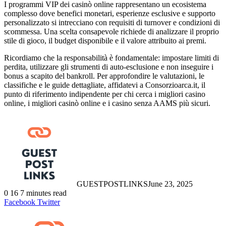
I programmi VIP dei casinò online rappresentano un ecosistema
complesso dove benefici monetari, esperienze esclusive e supporto
personalizzato si intrecciano con requisiti di turnover e condizioni di
scommessa. Una scelta consapevole richiede di analizzare il proprio
stile di gioco, il budget disponibile e il valore attribuito ai premi.
Ricordiamo che la responsabilità è fondamentale: impostare limiti di
perdita, utilizzare gli strumenti di auto‑esclusione e non inseguire i
bonus a scapito del bankroll. Per approfondire le valutazioni, le
classifiche e le guide dettagliate, affidatevi a Consorzioarca.it, il
punto di riferimento indipendente per chi cerca i migliori casino
online, i migliori casinò online e i casino senza AAMS più sicuri.
GUESTPOSTLINKS
June 23, 2025
0
16
7 minutes read
LinkedIn
Tumblr
Pinterest
Reddit
VKontakte
Share
Print
Facebook
Twitter
via
Email