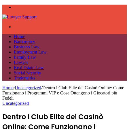
Menu
Search
for
Home
Bankruptcy
Business Law
Employment Law
Family Law
Lawyer
Real Estate Law
Social Security
Trademarks
Home
/
Uncategorized
/
Dentro i Club Elite dei Casinò Online: Come
Funzionano i Programmi VIP e Cosa Ottengono i Giocatori più
Fedeli
Uncategorized
Dentro i Club Elite dei Casinò
Online: Come Funzionano i