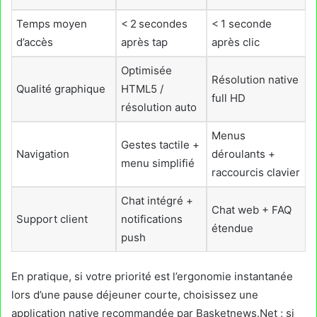
Temps moyen
< 2 secondes
< 1 seconde
d’accès
après tap
après clic
Optimisée
Résolution native
Qualité graphique
HTML5 /
full HD
résolution auto
Menus
Gestes tactile +
Navigation
déroulants +
menu simplifié
raccourcis clavier
Chat intégré +
Chat web + FAQ
Support client
notifications
étendue
push
En pratique, si votre priorité est l’ergonomie instantanée
lors d’une pause déjeuner courte, choisissez une
application native recommandée par Basketnews.Net ; si