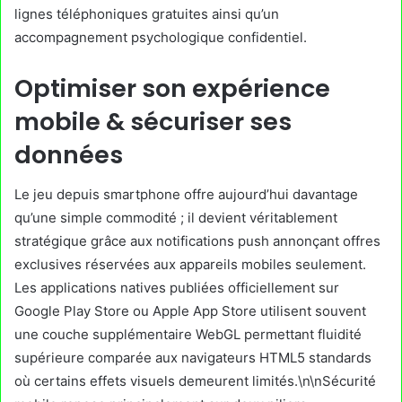
lignes téléphoniques gratuites ainsi qu’un
accompagnement psychologique confidentiel.
Optimiser son expérience
mobile & sécuriser ses
données
Le jeu depuis smartphone offre aujourd’hui davantage
qu’une simple commodité ; il devient véritablement
stratégique grâce aux notifications push annonçant offres
exclusives réservées aux appareils mobiles seulement.
Les applications natives publiées officiellement sur
Google Play Store ou Apple App Store utilisent souvent
une couche supplémentaire WebGL permettant fluidité
supérieure comparée aux navigateurs HTML5 standards
où certains effets visuels demeurent limités.\n\nSécurité