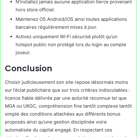
N’installez jamais aucune application tierce provenant
hors store officiel.
Maintenez OS Android/iOS ainsi toutes applications
bancaires régulièrement mises à jour.
Activez uniquement Wi‑Fi sécurisé plutôt qu’un
hotspot public non protégé lors du login au compte
joueur.
Conclusion
Choisir judicieusement son site repose désormais moins
sur l’éclat publicitaire que sur trois critères indiscutables :
licence fiable délivrée par une autorité reconnue tel que
MGA ou UKGC, compréhension fine tantôt complexe tantôt
simple des conditions attachées aux différents bonus
proposés ainsi qu’une gestion disciplinée voire
automatisée du capital engagé.​ En respectant ces