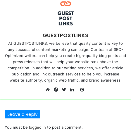
GUESTPOSTLINKS
At GUESTPOSTLINKS, we believe that quality content is key to
any successful content marketing campaign. Our team of SEO-
Optimized writers can help you create high-quality blog posts and
press releases that will help your website rank above the
competition. In addition to our writing services, we offer article
publication and link outreach services to help you increase
website authority, organic web traffic, and brand awareness.
Pinterest
Website
Facebook
Twitter
LinkedIn
Leave a Reply
You must be
logged in
to post a comment.