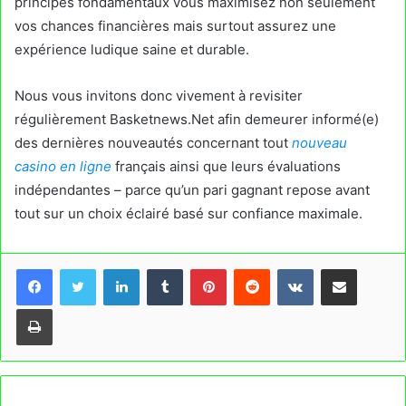
principes fondamentaux vous maximisez non seulement
vos chances financières mais surtout assurez une
expérience ludique saine et durable.​
Nous vous invitons donc vivement à revisiter
régulièrement Basketnews.Net afin demeurer informé(e)
des dernières nouveautés concernant tout
nouveau
casino en ligne
français ainsi que leurs évaluations
indépendantes – parce qu’un pari gagnant repose avant
tout sur un choix éclairé basé sur confiance maximale.​
LinkedIn
Tumblr
Pinterest
Reddit
VKontakte
Share via Email
Print