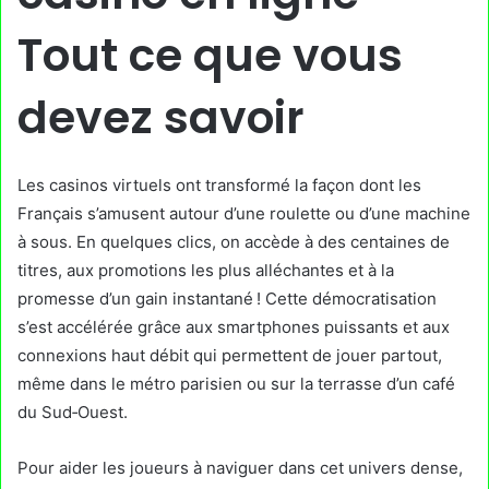
Tout ce que vous
devez savoir
Les casinos virtuels ont transformé la façon dont les
Français s’amusent autour d’une roulette ou d’une machine
à sous. En quelques clics, on accède à des centaines de
titres, aux promotions les plus alléchantes et à la
promesse d’un gain instantané ! Cette démocratisation
s’est accélérée grâce aux smartphones puissants et aux
connexions haut débit qui permettent de jouer partout,
même dans le métro parisien ou sur la terrasse d’un café
du Sud‑Ouest.
Pour aider les joueurs à naviguer dans cet univers dense,