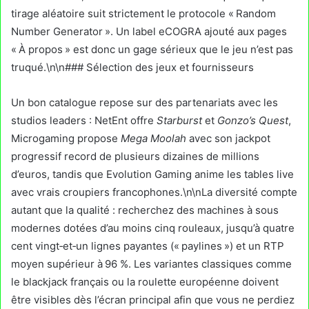
tirage aléatoire suit strictement le protocole « Random
Number Generator ». Un label eCOGRA ajouté aux pages
« À propos » est donc un gage sérieux que le jeu n’est pas
truqué.\n\n### Sélection des jeux et fournisseurs
Un bon catalogue repose sur des partenariats avec les
studios leaders : NetEnt offre
Starburst
et
Gonzo’s Quest
,
Microgaming propose
Mega Moolah
avec son jackpot
progressif record de plusieurs dizaines de millions
d’euros, tandis que Evolution Gaming anime les tables live
avec vrais croupiers francophones.\n\nLa diversité compte
autant que la qualité : recherchez des machines à sous
modernes dotées d’au moins cinq rouleaux, jusqu’à quatre
cent vingt‑et‑un lignes payantes (« paylines ») et un RTP
moyen supérieur à 96 %. Les variantes classiques comme
le blackjack français ou la roulette européenne doivent
être visibles dès l’écran principal afin que vous ne perdiez