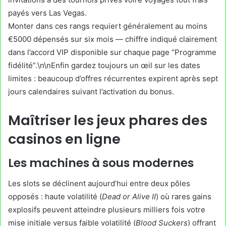
payés vers Las Vegas.
Monter dans ces rangs requiert généralement au moins
€5000 dépensés sur six mois — chiffre indiqué clairement
dans l’accord VIP disponible sur chaque page “Programme
fidélité”.\n\nEnfin gardez toujours un œil sur les dates
limites : beaucoup d’offres récurrentes expirent après sept
jours calendaires suivant l’activation du bonus.
Maîtriser les jeux phares des
casinos en ligne
Les machines à sous modernes
Les slots se déclinent aujourd’hui entre deux pôles
opposés : haute volatilité (
Dead or Alive II
) où rares gains
explosifs peuvent atteindre plusieurs milliers fois votre
mise initiale versus faible volatilité (
Blood Suckers
) offrant