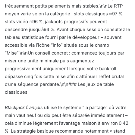
fréquemment petits paiements mais stables.\n\nLe RTP
moyen varie selon la catégorie : slots classiques ≈97 %,
slots vidéo ≈96 %, jackpots progressifs peuvent
descendre jusqu’à94 %. Avant chaque session consultez le
tableau statistique fourni par le développeur – souvent
accessible via l’icône “Info” située sous le champ
“Mise”.\n\nUn conseil concret : commencez toujours par
miser une unité minimale puis augmentez
progressivement uniquement lorsque votre bankroll
dépasse cinq fois cette mise afin d’atténuer l’effet brutal
d’une séquence perdante.\n\n### Les jeux de table
classiques
Blackjack français
utilise le système “la partage” où votre
main vaut neuf ou dix peut être séparée immédiatement –
cela diminue légèrement l’avantage maison à environ 0·42
%. La stratégie basique recommande notamment « stand