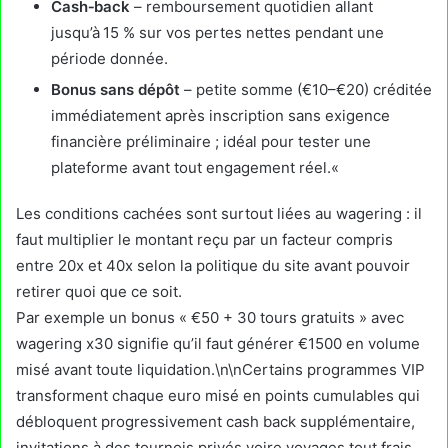
Cash‑back
– remboursement quotidien allant
jusqu’à 15 % sur vos pertes nettes pendant une
période donnée.
Bonus sans dépôt
– petite somme (€10–€20) créditée
immédiatement après inscription sans exigence
financière préliminaire ; idéal pour tester une
plateforme avant tout engagement réel.«
Les conditions cachées sont surtout liées au wagering : il
faut multiplier le montant reçu par un facteur compris
entre 20x et 40x selon la politique du site avant pouvoir
retirer quoi que ce soit.
Par exemple un bonus « €50 + 30 tours gratuits » avec
wagering x30 signifie qu’il faut générer €1500 en volume
misé avant toute liquidation.\n\nCertains programmes VIP
transforment chaque euro misé en points cumulables qui
débloquent progressivement cash back supplémentaire,
invitations à des tournois privés voire voyages tout frais