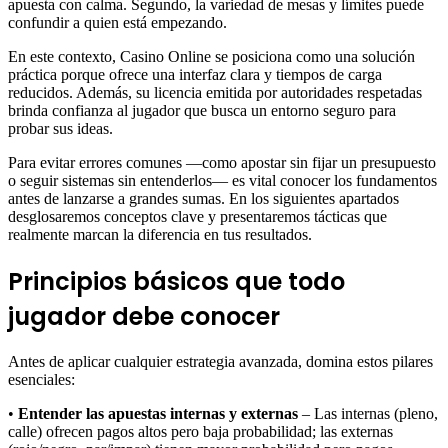
apuesta con calma. Segundo, la variedad de mesas y límites puede
confundir a quien está empezando.
En este contexto, Casino Online se posiciona como una solución
práctica porque ofrece una interfaz clara y tiempos de carga
reducidos. Además, su licencia emitida por autoridades respetadas
brinda confianza al jugador que busca un entorno seguro para
probar sus ideas.
Para evitar errores comunes —como apostar sin fijar un presupuesto
o seguir sistemas sin entenderlos— es vital conocer los fundamentos
antes de lanzarse a grandes sumas. En los siguientes apartados
desglosaremos conceptos clave y presentaremos tácticas que
realmente marcan la diferencia en tus resultados.
Principios básicos que todo
jugador debe conocer
Antes de aplicar cualquier estrategia avanzada, domina estos pilares
esenciales:
•
Entender las apuestas internas y externas
– Las internas (pleno,
calle) ofrecen pagos altos pero baja probabilidad; las externas