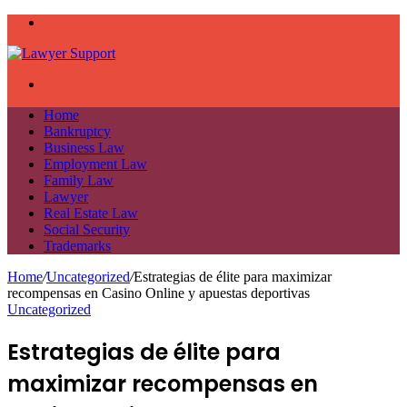
Menu
Search
for
Home
Bankruptcy
Business Law
Employment Law
Family Law
Lawyer
Real Estate Law
Social Security
Trademarks
Home
/
Uncategorized
/
Estrategias de élite para maximizar
recompensas en Casino Online y apuestas deportivas
Uncategorized
Estrategias de élite para
maximizar recompensas en