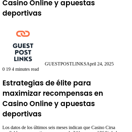
Casino Online y apuestas
deportivas
GUESTPOSTLINKS
April 24, 2025
0
19
4 minutes read
Estrategias de élite para
maximizar recompensas en
Casino Online y apuestas
deportivas
Los datos de los últimos seis meses indican que Casino Cirsa