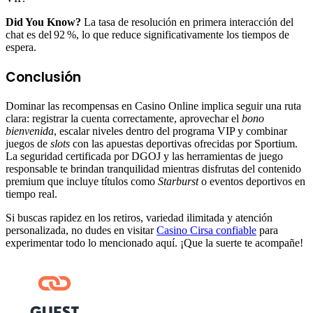
Did You Know?
La tasa de resolución en primera interacción del
chat es del 92 %, lo que reduce significativamente los tiempos de
espera.
Conclusión
Dominar las recompensas en Casino Online implica seguir una ruta
clara: registrar la cuenta correctamente, aprovechar el
bono
bienvenida
, escalar niveles dentro del programa VIP y combinar
juegos de
slots
con las apuestas deportivas ofrecidas por Sportium.
La seguridad certificada por DGOJ y las herramientas de juego
responsable te brindan tranquilidad mientras disfrutas del contenido
premium que incluye títulos como
Starburst
o eventos deportivos en
tiempo real.
Si buscas rapidez en los retiros, variedad ilimitada y atención
personalizada, no dudes en visitar
Casino Cirsa confiable
para
experimentar todo lo mencionado aquí. ¡Que la suerte te acompañe!