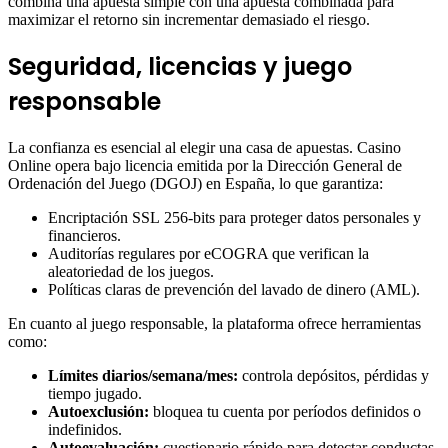
combina una apuesta simple con una apuesta combinada para
maximizar el retorno sin incrementar demasiado el riesgo.
Seguridad, licencias y juego
responsable
La confianza es esencial al elegir una casa de apuestas. Casino
Online opera bajo licencia emitida por la Dirección General de
Ordenación del Juego (DGOJ) en España, lo que garantiza:
Encriptación SSL 256‑bits para proteger datos personales y
financieros.
Auditorías regulares por eCOGRA que verifican la
aleatoriedad de los juegos.
Políticas claras de prevención del lavado de dinero (AML).
En cuanto al juego responsable, la plataforma ofrece herramientas
como:
Límites diarios/semana/mes:
controla depósitos, pérdidas y
tiempo jugado.
Autoexclusión:
bloquea tu cuenta por períodos definidos o
indefinidos.
Autoevaluación:
cuestionario rápido para detectar conductas